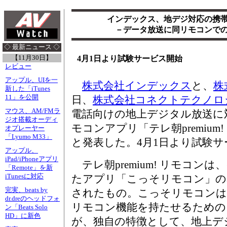
インデックス、地デジ対応の携
－データ放送に同リモコンで
◇ 最新ニュース ◇
【11月30日】
4月1日より試験サービス開始
レビュー
アップル、UIを一
株式会社インデックス
と、
株
新した「iTunes
11」を公開
日、
株式会社コネクトテクノロ
マウス、AM/FMラ
電話向けの地上デジタル放送に
ジオ搭載オーディ
モコンアプリ「テレ朝premium
オプレーヤー
「Lyumo M33」
と発表した。4月1日より試験
アップル、
iPad/iPhoneアプリ
テレ朝premium! リモコン
「Remote」を新
iTunesに対応
たアプリ「こっそリモコン」の
完実、beats by
されたもの。こっそリモコンは
dr.dreのヘッドフォ
リモコン機能を持たせるための
ン「Beats Solo
HD」に新色
が、独自の特徴として、地上デ