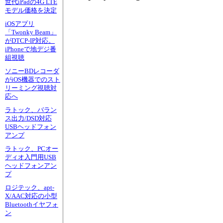
世代iPadの4G LTE
モデル価格を決定
iOSアプリ
「Twonky Beam」
がDTCP-IP対応。
iPhoneで地デジ番
組視聴
ソニーBDレコーダ
がiOS機器でのスト
リーミング視聴対
応へ
ラトック、バラン
ス出力/DSD対応
USBヘッドフォン
アンプ
ラトック、PCオー
ディオ入門用USB
ヘッドフォンアン
プ
ロジテック、apt-
X/AAC対応の小型
Bluetoothイヤフォ
ン