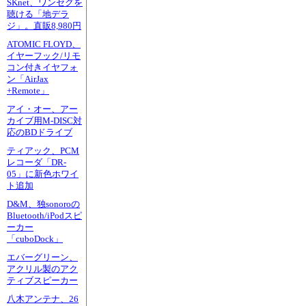
SKnet、ワンセグを
聴ける「地デラ
ジ」。直販8,980円
ATOMIC FLOYD、
イヤーフック/リモ
コン付きイヤフォ
ン「AirJax
+Remote」
アイ・オー、アー
カイブ用M-DISC対
応のBDドライブ
ティアック、PCM
レコーダ「DR-
05」に新色ホワイ
ト追加
D&M、独sonoroの
Bluetooth/iPodスピ
ーカー
「cuboDock」
エバーグリーン、
アクリル製のアク
ティブスピーカー
八木アンテナ、26