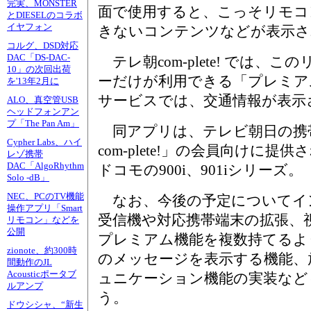
完実、MONSTER
面で使用すると、こっそリモコ
とDIESELのコラボ
イヤフォン
きないコンテンツなどが表示さ
コルグ、DSD対応
DAC「DS-DAC-
テレ朝com-plete! では、
10」の次回出荷
ーだけが利用できる「プレミア
を'13年2月に
サービスでは、交通情報が表示
ALO、真空管USB
ヘッドフォンアン
プ「The Pan Am」
同アプリは、テレビ朝日の携
Cypher Labs、ハイ
com-plete!」の会員向けに提
レゾ携帯
DAC「AlgoRhythm
ドコモの900i、901iシリーズ。
Solo -dB」
NEC、PCのTV機能
なお、今後の予定についてイ
操作アプリ「Smart
受信機や対応携帯端末の拡張、
リモコン」などを
公開
プレミアム機能を複数持てるよ
zionote、約300時
のメッセージを表示する機能、
間動作のJL
Acousticポータブ
ュニケーション機能の実装など
ルアンプ
う。
ドウシシャ、“新生