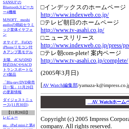
SANSUI”の
□インデックスのホームページ
Bluetoothスピーカ
ー4機種
http://www.indexweb.co.jp/
MJSOFT、moshi
□テレビ朝日のホームページ
audioの焼結セラミ
http://www.tv-asahi.co.jp/
ック筐体イヤフォ
ン
□ニュースリリース
オヤイデ、FiiOの
http://www.indexweb.co.jp/press/p
iPhoneリモコン付
□テレ朝com-plete! 案内ページ
きアンプ黒モデル
http://www.tv-asahi.co.jp/complete/
太陽、dCSのDSD
対応DACやSACD
トランスポートな
(
2005年3月日
)
ど4製品
「Blu-ray/DVD発売
[
AV Watch編集部
/
yamaza-k@impress.co.j
日一覧」11月29日
の更新情報
00
ダイジェストニュ
00
AV Watchホー
ース(11月30日)
00
【11月29日】
レビュー
Copyright (c) 2005 Impress Corpor
company. All rights reserved.
au、iPad miniと第4