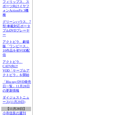
フィリップス、ス
ポーツ向けイヤフ
ォンActionFit 3機
種
グリーンハウス、7
型/車載対応ポータ
ブルDVDプレーヤ
ー
アクトビラ、劇場
版「ワンピース」
10作品を初VOD配
信
アクトビラ、
CATV向け
VOD「ケーブルア
クトビラ」を開始
「Blu-ray/DVD発売
日一覧」11月28日
の更新情報
ダイジェストニュ
ース(11月29日)
【11月28日】
小寺信良の週刊