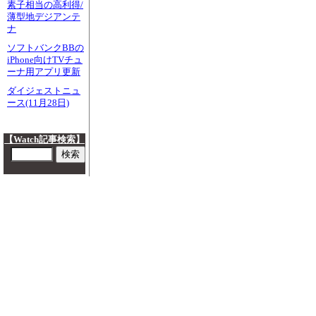
素子相当の高利得/
薄型地デジアンテ
ナ
ソフトバンクBBの
iPhone向けTVチュ
ーナ用アプリ更新
ダイジェストニュ
ース(11月28日)
【Watch記事検索】