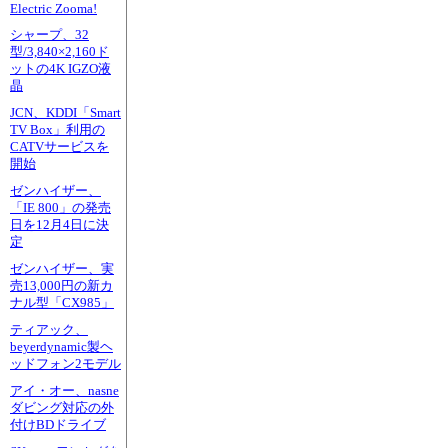
Electric Zooma!
シャープ、32
型/3,840×2,160ド
ットの4K IGZO液
晶
JCN、KDDI「Smart
TV Box」利用の
CATVサービスを
開始
ゼンハイザー、
「IE 800」の発売
日を12月4日に決
定
ゼンハイザー、実
売13,000円の新カ
ナル型「CX985」
ティアック、
beyerdynamic製ヘ
ッドフォン2モデル
アイ・オー、nasne
ダビング対応の外
付けBDドライブ