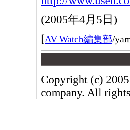
http://www.usen.co
(
2005年4月5日
)
[
AV Watch編集部
/
yam
00
00
00
Copyright (c) 2005
company. All rights