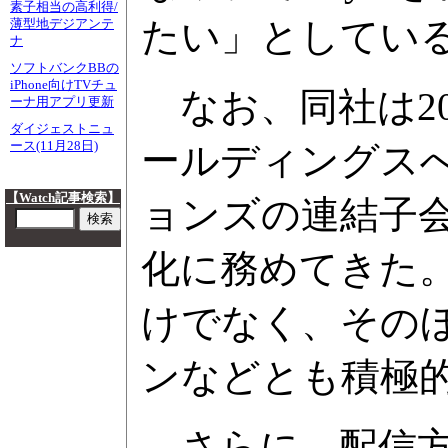
素子相当の高利得/
たい」としてい
薄型地デジアンテ
ナ
ソフトバンクBBの
iPhone向けTVチュ
なお、同社は20
ーナ用アプリ更新
ダイジェストニュ
ース(11月28日)
ールディングス
【Watch記事検索】
ョンズの連結子
化に務めてきた
けでなく、その
ンなどとも積極
さらに、配信方