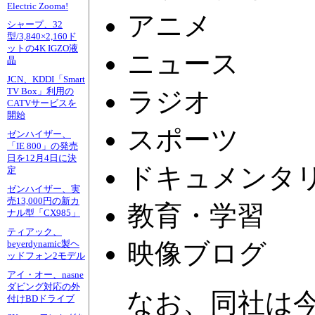
Electric Zooma!
アニメ
シャープ、32
型/3,840×2,160ド
ットの4K IGZO液
ニュース
晶
JCN、KDDI「Smart
TV Box」利用の
ラジオ
CATVサービスを
開始
スポーツ
ゼンハイザー、
「IE 800」の発売
日を12月4日に決
ドキュメンタ
定
ゼンハイザー、実
売13,000円の新カ
教育・学習
ナル型「CX985」
ティアック、
映像ブログ
beyerdynamic製ヘ
ッドフォン2モデル
アイ・オー、nasne
ダビング対応の外
なお、同社は今
付けBDドライブ