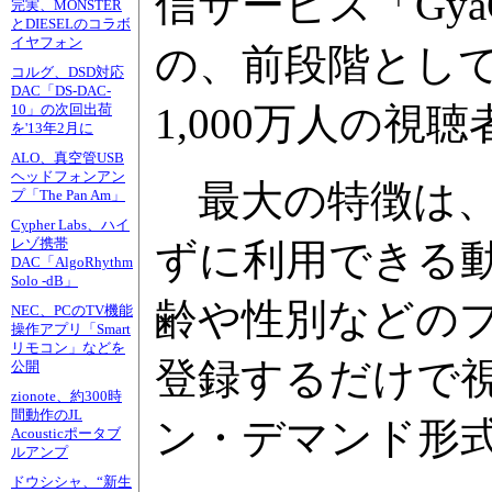
信サービス「Gya
完実、MONSTER
とDIESELのコラボ
イヤフォン
の、前段階として
コルグ、DSD対応
DAC「DS-DAC-
1,000万人の視
10」の次回出荷
を'13年2月に
ALO、真空管USB
ヘッドフォンアン
最大の特徴は、
プ「The Pan Am」
Cypher Labs、ハイ
レゾ携帯
ずに利用できる
DAC「AlgoRhythm
Solo -dB」
齢や性別などの
NEC、PCのTV機能
操作アプリ「Smart
リモコン」などを
登録するだけで
公開
zionote、約300時
間動作のJL
ン・デマンド形
Acousticポータブ
ルアンプ
ドウシシャ、“新生