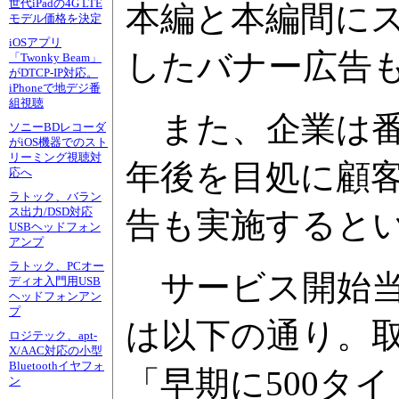
世代iPadの4G LTE
本編と本編間にス
モデル価格を決定
iOSアプリ
したバナー広告
「Twonky Beam」
がDTCP-IP対応。
iPhoneで地デジ番
組視聴
また、企業は番
ソニーBDレコーダ
がiOS機器でのスト
リーミング視聴対
年後を目処に顧
応へ
ラトック、バラン
ス出力/DSD対応
告も実施すると
USBヘッドフォン
アンプ
ラトック、PCオー
サービス開始当
ディオ入門用USB
ヘッドフォンアン
プ
は以下の通り。
ロジテック、apt-
X/AAC対応の小型
Bluetoothイヤフォ
「早期に500タ
ン