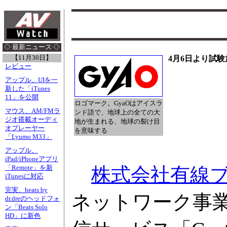
◇ 最新ニュース ◇
【11月30日】
4月6日より試
レビュー
アップル、UIを一
新した「iTunes
11」を公開
ロゴマーク。GyaOはアイスラ
マウス、AM/FMラ
ンド語で、地球上の全ての大
ジオ搭載オーディ
地が生まれる、地球の裂け目
オプレーヤー
を意味する
「Lyumo M33」
アップル、
iPad/iPhoneアプリ
株式会社有線
「Remote」を新
iTunesに対応
完実、beats by
ネットワーク事
dr.dreのヘッドフォ
ン「Beats Solo
HD」に新色