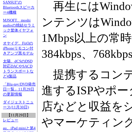
再生にはWindows
SANSUI”の
Bluetoothスピーカ
ー4機種
ンテンツはWindow
MJSOFT、moshi
audioの焼結セラミ
ック筐体イヤフォ
1Mbps以上の
ン
オヤイデ、FiiOの
iPhoneリモコン付
384kbps、768
きアンプ黒モデル
太陽、dCSのDSD
対応DACやSACD
提携するコンテ
トランスポートな
ど4製品
「Blu-ray/DVD発売
進するISPやポ
日一覧」11月29日
の更新情報
店などと収益を
ダイジェストニュ
ース(11月30日)
【11月29日】
やマーケティン
レビュー
au、iPad miniと第4