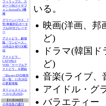
フィリップス、ス
いる。
ポーツ向けイヤフ
ォンActionFit 3機
種
グリーンハウス、7
映画(洋画、
型/車載対応ポータ
ブルDVDプレーヤ
ー
ど)
アクトビラ、劇場
版「ワンピース」
10作品を初VOD配
ドラマ(韓国
信
アクトビラ、
ど)
CATV向け
VOD「ケーブルア
クトビラ」を開始
音楽(ライブ、
「Blu-ray/DVD発売
日一覧」11月28日
の更新情報
アイドル・グ
ダイジェストニュ
ース(11月29日)
バラエティー
【11月28日】
小寺信良の週刊