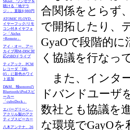
SKnet、ワンセグを
聴ける「地デラ
合関係をとらず
ジ」。直販8,980円
ATOMIC FLOYD、
で開拓したり、
イヤーフック/リモ
コン付きイヤフォ
ン「AirJax
GyaOで段階的
+Remote」
アイ・オー、アー
カイブ用M-DISC対
く協議を行なっ
応のBDドライブ
ティアック、PCM
レコーダ「DR-
また、インター
05」に新色ホワイ
ト追加
D&M、独sonoroの
ドバンドユーザを
Bluetooth/iPodスピ
ーカー
「cuboDock」
数社とも協議を
エバーグリーン、
アクリル製のアク
ティブスピーカー
な環境でGayO
八木アンテナ、26