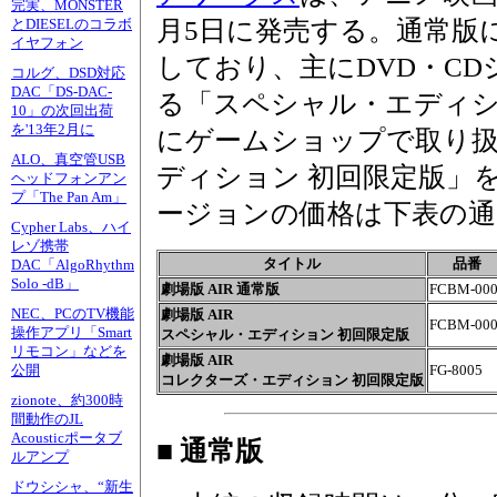
完実、MONSTER
月5日に発売する。通常版
とDIESELのコラボ
イヤフォン
しており、主にDVD・C
コルグ、DSD対応
DAC「DS-DAC-
る「スペシャル・エディシ
10」の次回出荷
を'13年2月に
にゲームショップで取り
ALO、真空管USB
ディション 初回限定版」
ヘッドフォンアン
プ「The Pan Am」
ージョンの価格は下表の通
Cypher Labs、ハイ
レゾ携帯
タイトル
品番
DAC「AlgoRhythm
Solo -dB」
劇場版 AIR 通常版
FCBM-00
NEC、PCのTV機能
劇場版 AIR
FCBM-00
操作アプリ「Smart
スペシャル・エディション 初回限定版
リモコン」などを
劇場版 AIR
FG-8005
公開
コレクターズ・エディション 初回限定版
zionote、約300時
間動作のJL
Acousticポータブ
■ 通常版
ルアンプ
ドウシシャ、“新生