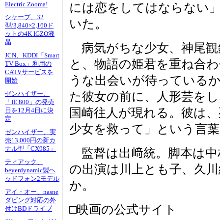
Electric Zooma!
には恋をしてはならない
シャープ、32
いた。
型/3,840×2,160ド
ットの4K IGZO液
晶
病気がちな少女、神尾観
JCN、KDDI「Smart
と、物語の姫君を重ね合わ
TV Box」利用の
CATVサービスを
うな出会いが待っている
開始
た彼女の前に、人形芸をし
ゼンハイザー、
「IE 800」の発売
国崎往人が現れる。彼は、
日を12月4日に決
定
少女を救って」という言
ゼンハイザー、実
売13,000円の新カ
ナル型「CX985」
監督は出﨑統。脚本は中
ティアック、
の出演は川上とも子、久川
beyerdynamic製ヘ
ッドフォン2モデル
か。
アイ・オー、nasne
ダビング対応の外
□映画の公式サイト
付けBDドライブ