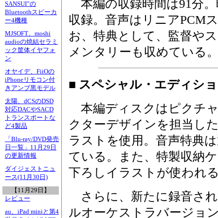
本編の収録時間は91分。
SANSUI”の
Bluetoothスピーカ
収録。音声はリニアPCM
ー4機種
お、特典として、監督や
MJSOFT、moshi
audioの焼結セラミ
メンタリーも収めている
ック筐体イヤフォ
ン
オヤイデ、FiiOの
iPhoneリモコン付
■ スペシャル・エディショ
きアンプ黒モデル
太陽、dCSのDSD
本編ディスクはピクチャ
対応DACやSACD
トランスポートな
クターデザインを担当した
ど4製品
ラストを使用。音声特典は
「Blu-ray/DVD発売
日一覧」11月29日
ている。また、特製収納ケ
の更新情報
ダイジェストニュ
下ろしイラストが使われ
ース(11月30日)
【11月29日】
さらに、新たに録音された
レビュー
ルオーケストラバージョン
au、iPad miniと第4