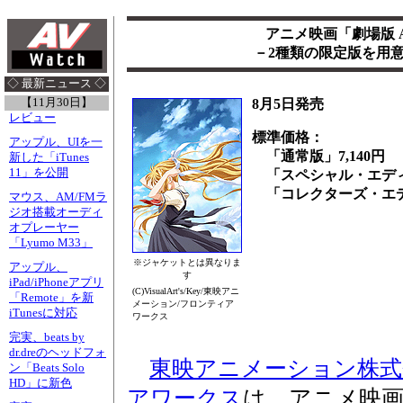
アニメ映画「劇場版 
－2種類の限定版を用
◇ 最新ニュース ◇
【11月30日】
8月5日発売
レビュー
標準価格：
アップル、UIを一
「通常版」7,140円
新した「iTunes
11」を公開
「スペシャル・エディシ
「コレクターズ・エディ
マウス、AM/FMラ
ジオ搭載オーディ
オプレーヤー
「Lyumo M33」
※ジャケットとは異なりま
アップル、
す
iPad/iPhoneアプリ
(C)VisualArt's/Key/東映アニ
「Remote」を新
メーション/フロンティア
iTunesに対応
ワークス
完実、beats by
dr.dreのヘッドフォ
東映アニメーション株式
ン「Beats Solo
HD」に新色
アワークス
は、アニメ映画「