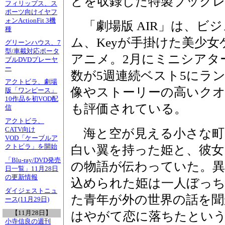
どを収録した特製ブック
フィリップス、ス
ポーツ向けイヤフ
ォンActionFit 3機
「劇場版 AIR」は、ビ
種
ム、Keyが手掛けた美少
グリーンハウス、7
型/車載対応ポータ
アニメ。2月にミニシアタ
ブルDVDプレーヤ
ー
数が5週連続ベスト5にラ
アクトビラ、劇場
像やストーリーの高いク
版「ワンピース」
10作品を初VOD配
も評価されている。
信
アクトビラ、
CATV向け
海と空が見える小さな町
VOD「ケーブルア
クトビラ」を開始
白い翼を持った姫と、彼女
「Blu-ray/DVD発売
の物語が伝わっていた。異
日一覧」11月28日
の更新情報
込められた姫は一人ぼっ
ダイジェストニュ
た青年が外の世界の話を聞
ース(11月29日)
【11月28日】
はやがて恋に落ちたとい
小寺信良の週刊