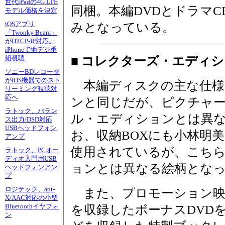
世代iPadの4G LTE
同梱。本編DVDとドラマC
モデル価格を決定
iOSアプリ
みとなっている。
「Twonky Beam」
がDTCP-IP対応。
iPhoneで地デジ番
■ コレクターズ・エディシ
組視聴
ソニーBDレコーダ
がiOS機器でのスト
本編ディスクの主な仕様
リーミング視聴対
応へ
ンと同じだが、ピクチャ
ラトック、バラン
ル・エディションとは異
ス出力/DSD対応
USBヘッドフォン
お、収納BOXにも小林明
アンプ
使用されているが、こち
ラトック、PCオー
ディオ入門用USB
ョンとは異なる絵柄とな
ヘッドフォンアン
プ
ロジテック、apt-
また、プロモーション映
X/AAC対応の小型
Bluetoothイヤフォ
を収録したボーナスDVD
ン