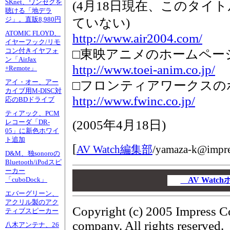
SKnet、ワンセグを
(4月18日現在、このタイ
聴ける「地デラ
ジ」。直販8,980円
ていない)
ATOMIC FLOYD、
http://www.air2004.com/
イヤーフック/リモ
コン付きイヤフォ
□東映アニメのホームペー
ン「AirJax
http://www.toei-anim.co.jp/
+Remote」
アイ・オー、アー
□フロンティアワークスの
カイブ用M-DISC対
http://www.fwinc.co.jp/
応のBDドライブ
ティアック、PCM
(
2005年4月18日
)
レコーダ「DR-
05」に新色ホワイ
ト追加
[
AV Watch編集部
/
yamaza-k@impres
D&M、独sonoroの
Bluetooth/iPodスピ
ーカー
00
00
AV Wat
「cuboDock」
00
エバーグリーン、
アクリル製のアク
Copyright (c) 2005 Impress C
ティブスピーカー
company. All rights reserved.
八木アンテナ、26