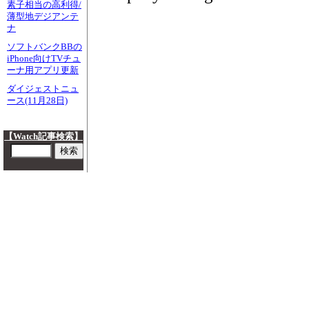
素子相当の高利得/
薄型地デジアンテ
ナ
ソフトバンクBBの
iPhone向けTVチュ
ーナ用アプリ更新
ダイジェストニュ
ース(11月28日)
【Watch記事検索】