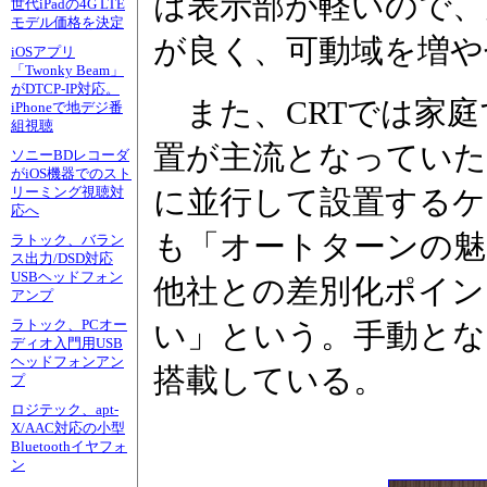
は表示部が軽いので、
世代iPadの4G LTE
モデル価格を決定
が良く、可動域を増や
iOSアプリ
「Twonky Beam」
がDTCP-IP対応。
また、CRTでは家庭
iPhoneで地デジ番
組視聴
置が主流となっていた
ソニーBDレコーダ
がiOS機器でのスト
に並行して設置する
リーミング視聴対
応へ
も「オートターンの魅
ラトック、バラン
ス出力/DSD対応
USBヘッドフォン
他社との差別化ポイ
アンプ
ラトック、PCオー
い」という。手動とな
ディオ入門用USB
ヘッドフォンアン
搭載している。
プ
ロジテック、apt-
X/AAC対応の小型
Bluetoothイヤフォ
ン