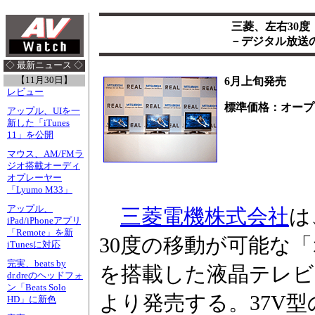
三菱、左右30
－デジタル放送の3
◇ 最新ニュース ◇
【11月30日】
6月上旬発売
レビュー
標準価格：オープ
アップル、UIを一
新した「iTunes
11」を公開
マウス、AM/FMラ
ジオ搭載オーディ
オプレーヤー
「Lyumo M33」
アップル、
三菱電機株式会社
は
iPad/iPhoneアプリ
「Remote」を新
30度の移動が可能な
iTunesに対応
完実、beats by
を搭載した液晶テレビ「
dr.dreのヘッドフォ
ン「Beats Solo
より発売する。37V型の
HD」に新色