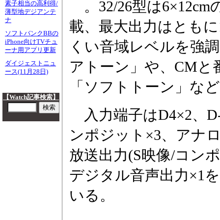
。32/26型は6×12
素子相当の高利得/
薄型地デジアンテ
ナ
載、最大出力はともに1
ソフトバンクBBの
iPhone向けTVチュ
くい音域レベルを強
ーナ用アプリ更新
アトーン」や、CMと
ダイジェストニュ
ース(11月28日)
「ソフトトーン」など
【Watch記事検索】
入力端子はD4×2、D-
ンポジット×3、アナ
放送出力(S映像/コン
デジタル音声出力×1を
いる。