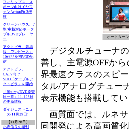
フィリップス、ス
ポーツ向けイヤフ
ォンActionFit 3機
種
グリーンハウス、7
型/車載対応ポータ
ブルDVDプレーヤ
オートターン
ー
アクトビラ、劇場
デジタルチューナの
版「ワンピース」
10作品を初VOD配
善し、主電源OFFから
信
アクトビラ、
界最速クラスのスピー
CATV向け
VOD「ケーブルア
タル/アナログチュー
クトビラ」を開始
「Blu-ray/DVD発売
表示機能も搭載してい
日一覧」11月28日
の更新情報
ダイジェストニュ
画質面では、ルネサ
ース(11月29日)
【11月28日】
同開発による高画質化回路
小寺信良の週刊