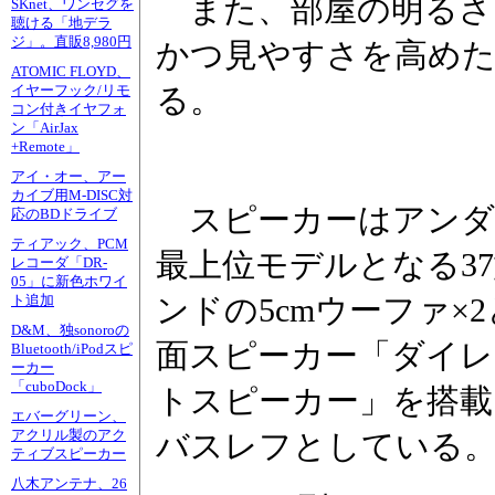
また、部屋の明るさ
SKnet、ワンセグを
聴ける「地デラ
ジ」。直販8,980円
かつ見やすさを高めた
ATOMIC FLOYD、
る。
イヤーフック/リモ
コン付きイヤフォ
ン「AirJax
+Remote」
アイ・オー、アー
カイブ用M-DISC対
スピーカーはアンダ
応のBDドライブ
ティアック、PCM
最上位モデルとなる37
レコーダ「DR-
05」に新色ホワイ
ンドの5cmウーファ×
ト追加
D&M、独sonoroの
面スピーカー「ダイ
Bluetooth/iPodスピ
ーカー
「cuboDock」
トスピーカー」を搭載
エバーグリーン、
アクリル製のアク
バスレフとしている
ティブスピーカー
八木アンテナ、26