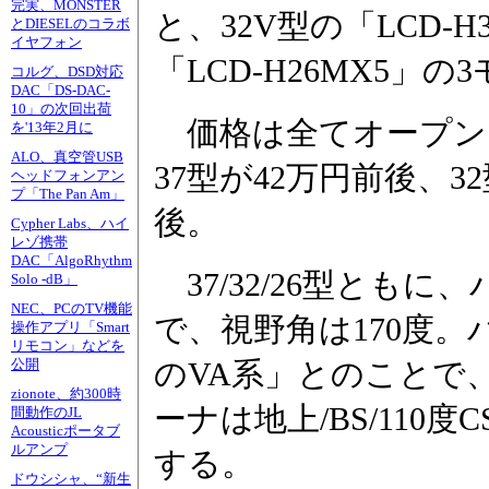
完実、MONSTER
と、32V型の「LCD-H
とDIESELのコラボ
イヤフォン
「LCD-H26MX5」
コルグ、DSD対応
DAC「DS-DAC-
10」の次回出荷
価格は全てオープン
を'13年2月に
ALO、真空管USB
37型が42万円前後、3
ヘッドフォンアン
プ「The Pan Am」
後。
Cypher Labs、ハイ
レゾ携帯
DAC「AlgoRhythm
37/32/26型ともに、
Solo -dB」
NEC、PCのTV機能
で、視野角は170度
操作アプリ「Smart
リモコン」などを
のVA系」とのことで
公開
zionote、約300時
ーナは地上/BS/11
間動作のJL
Acousticポータブ
ルアンプ
する。
ドウシシャ、“新生