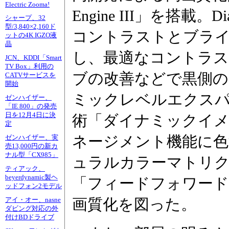
Electric Zooma!
Engine III」を搭載。Dia
シャープ、32
型/3,840×2,160ド
コントラストとブラ
ットの4K IGZO液
晶
し、最適なコントラ
JCN、KDDI「Smart
TV Box」利用の
ブの改善などで黒側の
CATVサービスを
開始
ミックレベルエクスパン
ゼンハイザー、
「IE 800」の発売
日を12月4日に決
術「ダイナミックイメ
定
ネージメント機能に色
ゼンハイザー、実
売13,000円の新カ
ナル型「CX985」
ュラルカラーマトリクス
ティアック、
beyerdynamic製ヘ
「フィードフォワードド
ッドフォン2モデル
画質化を図った。
アイ・オー、nasne
ダビング対応の外
付けBDドライブ