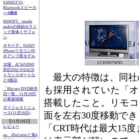
SANSUI”の
Bluetoothスピーカ
ー4機種
MJSOFT、moshi
audioの焼結セラミ
ック筐体イヤフォ
ン
オヤイデ、FiiOの
iPhoneリモコン付
きアンプ黒モデル
LCD-H37MX5
太陽、dCSのDSD
対応DACやSACD
最大の特徴は、同社の
トランスポートな
ど4製品
も採用されていた「オ
「Blu-ray/DVD発売
日一覧」11月29日
の更新情報
搭載したこと。リモコ
ダイジェストニュ
面を左右30度移動で
ース(11月30日)
【11月29日】
「CRT時代は最大15
レビュー
au、iPad miniと第4