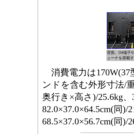
背面。D4端子
ューナを搭載す
消費電力は170W(37型)/
ンドを含む外形寸法/重量は3
奥行き×高さ)/25.6kg
82.0×37.0×64.5cm(同)
68.5×37.0×56.7cm(同)/