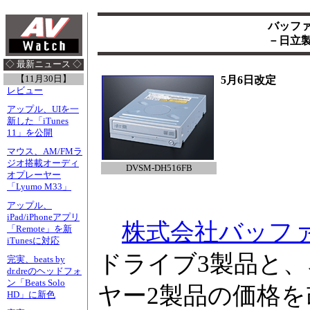
バッファ
－日立製
◇ 最新ニュース ◇
【11月30日】
5月6日改定
レビュー
アップル、UIを一
新した「iTunes
11」を公開
マウス、AM/FMラ
ジオ搭載オーディ
DVSM-DH516FB
オプレーヤー
「Lyumo M33」
アップル、
iPad/iPhoneアプリ
株式会社バッフ
「Remote」を新
iTunesに対応
ドライブ3製品と、
完実、beats by
dr.dreのヘッドフォ
ン「Beats Solo
ヤー2製品の価格
HD」に新色