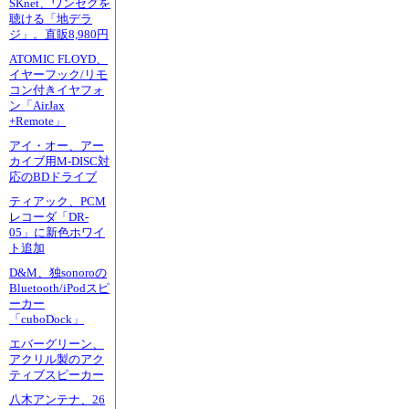
SKnet、ワンセグを
聴ける「地デラ
ジ」。直販8,980円
ATOMIC FLOYD、
イヤーフック/リモ
コン付きイヤフォ
ン「AirJax
+Remote」
アイ・オー、アー
カイブ用M-DISC対
応のBDドライブ
ティアック、PCM
レコーダ「DR-
05」に新色ホワイ
ト追加
D&M、独sonoroの
Bluetooth/iPodスピ
ーカー
「cuboDock」
エバーグリーン、
アクリル製のアク
ティブスピーカー
八木アンテナ、26