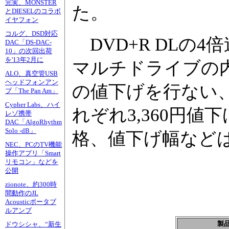
完実、MONSTER
た。
とDIESELのコラボ
イヤフォン
コルグ、DSD対応
DVD+R DLの
DAC「DS-DAC-
10」の次回出荷
を'13年2月に
マルチドライブの内
ALO、真空管USB
ヘッドフォンアン
の値下げを行ない
プ「The Pan Am」
Cypher Labs、ハイ
れぞれ3,360円
レゾ携帯
DAC「AlgoRhythm
Solo -dB」
格、値下げ幅など
NEC、PCのTV機能
操作アプリ「Smart
リモコン」などを
公開
zionote、約300時
間動作のJL
Acousticポータブ
ルアンプ
製
ドウシシャ、“新生