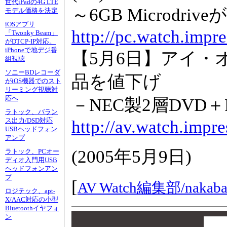
世代iPadの4G LTE
～6GB Microdriv
モデル価格を決定
iOSアプリ
http://pc.watch.impr
「Twonky Beam」
がDTCP-IP対応。
iPhoneで地デジ番
【5月6日】アイ・
組視聴
ソニーBDレコーダ
品を値下げ
がiOS機器でのスト
リーミング視聴対
応へ
－NEC製2層DVD＋
ラトック、バラン
ス出力/DSD対応
http://av.watch.impr
USBヘッドフォン
アンプ
(
2005年5月9日
)
ラトック、PCオー
ディオ入門用USB
ヘッドフォンアン
プ
[
AV Watch編集部/
nakaba
ロジテック、apt-
X/AAC対応の小型
Bluetoothイヤフォ
00
ン
00