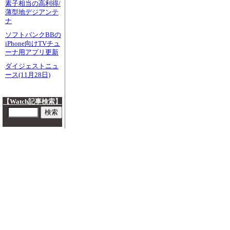
素子相当の高利得/
薄型地デジアンテ
ナ
ソフトバンクBBの
iPhone向けTVチュ
ーナ用アプリ更新
ダイジェストニュ
ース(11月28日)
【Watch記事検索】