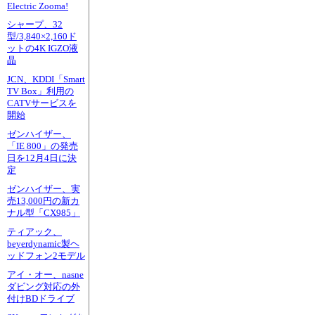
Electric Zooma!
シャープ、32
型/3,840×2,160ド
ットの4K IGZO液
晶
JCN、KDDI「Smart
TV Box」利用の
CATVサービスを
開始
ゼンハイザー、
「IE 800」の発売
日を12月4日に決
定
ゼンハイザー、実
売13,000円の新カ
ナル型「CX985」
ティアック、
beyerdynamic製ヘ
ッドフォン2モデル
アイ・オー、nasne
ダビング対応の外
付けBDドライブ