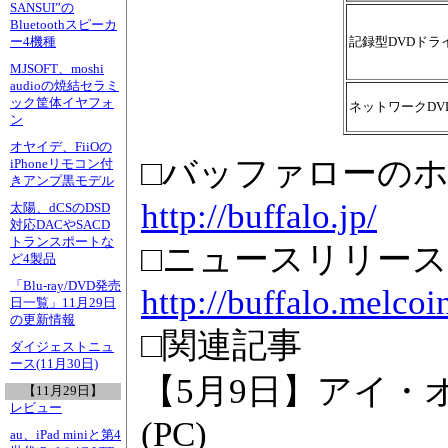
SANSUI”の
Bluetoothスピーカ
記録型DVDドラ
ー4機種
MJSOFT、moshi
audioの焼結セラミ
ック筐体イヤフォ
ネットワークDV
ン
オヤイデ、FiiOの
□バッファローの
iPhoneリモコン付
きアンプ黒モデル
http://buffalo.jp/
太陽、dCSのDSD
対応DACやSACD
トランスポートな
□ニュースリリース
ど4製品
「Blu-ray/DVD発売
http://buffalo.melco
日一覧」11月29日
の更新情報
□関連記事
ダイジェストニュ
ース(11月30日)
【5月9日】アイ・
【11月29日】
レビュー
(PC)
au、iPad miniと第4