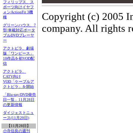
フィリップス、ス
00
ポーツ向けイヤフ
ォンActionFit 3機
Copyright (c) 2005 I
種
company. All rights r
グリーンハウス、7
型/車載対応ポータ
ブルDVDプレーヤ
ー
アクトビラ、劇場
版「ワンピース」
10作品を初VOD配
信
アクトビラ、
CATV向け
VOD「ケーブルア
クトビラ」を開始
「Blu-ray/DVD発売
日一覧」11月28日
の更新情報
ダイジェストニュ
ース(11月29日)
【11月28日】
小寺信良の週刊