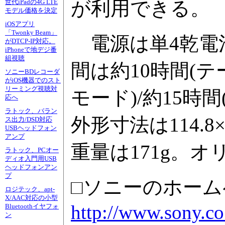
が利用できる。
世代iPadの4G LTE
モデル価格を決定
iOSアプリ
「Twonky Beam」
電源は単4乾電
がDTCP-IP対応。
iPhoneで地デジ番
組視聴
間は約10時間(
ソニーBDレコーダ
がiOS機器でのスト
リーミング視聴対
モード)/約15時
応へ
ラトック、バラン
外形寸法は114.8
ス出力/DSD対応
USBヘッドフォン
アンプ
重量は171g。
ラトック、PCオー
ディオ入門用USB
ヘッドフォンアン
プ
□ソニーのホーム
ロジテック、apt-
X/AAC対応の小型
http://www.sony.co
Bluetoothイヤフォ
ン