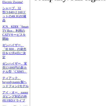
Electric Zooma!
シャープ、32
型/3,840×2,160ド
ットの4K IGZO液
晶
JCN、KDDI「Smart
TV Box」利用の
CATVサービスを
開始
ゼンハイザー、
「IE 800」の発売
日を12月4日に決
定
ゼンハイザー、実
売13,000円の新カ
ナル型「CX985」
ティアック、
beyerdynamic製ヘ
ッドフォン2モデル
アイ・オー、nasne
ダビング対応の外
付けBDドライブ