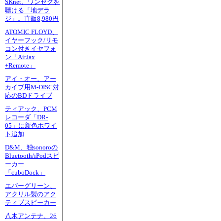
SKnet、ワンセグを
聴ける「地デラ
ジ」。直販8,980円
ATOMIC FLOYD、
イヤーフック/リモ
コン付きイヤフォ
ン「AirJax
+Remote」
アイ・オー、アー
カイブ用M-DISC対
応のBDドライブ
ティアック、PCM
レコーダ「DR-
05」に新色ホワイ
ト追加
D&M、独sonoroの
Bluetooth/iPodスピ
ーカー
「cuboDock」
エバーグリーン、
アクリル製のアク
ティブスピーカー
八木アンテナ、26