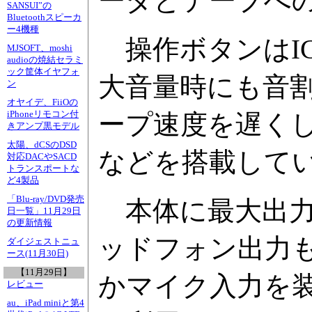
ーダとテープへ
SANSUI”の
Bluetoothスピーカ
ー4機種
操作ボタンはI
MJSOFT、moshi
audioの焼結セラミ
ック筐体イヤフォ
大音量時にも音
ン
オヤイデ、FiiOの
iPhoneリモコン付
ープ速度を遅くし
きアンプ黒モデル
太陽、dCSのDSD
などを搭載して
対応DACやSACD
トランスポートな
ど4製品
「Blu-ray/DVD発売
本体に最大出力4
日一覧」11月29日
の更新情報
ッドフォン出力
ダイジェストニュ
ース(11月30日)
【11月29日】
かマイク入力を
レビュー
au、iPad miniと第4