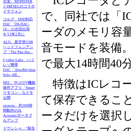
ICレコーダと
完実、MONSTER
とDIESELのコラボ
イヤフォン
で、同社では「I
コルグ、DSD対応
DAC「DS-DAC-
ーダのメモリ容量
10」の次回出荷
を'13年2月に
ALO、真空管USB
音モードを装備。
ヘッドフォンアン
プ「The Pan Am」
で最大14時間4
Cypher Labs、ハイ
レゾ携帯
DAC「AlgoRhythm
Solo -dB」
特徴はICレコ
NEC、PCのTV機能
操作アプリ「Smart
リモコン」などを
て保存できるこ
公開
zionote、約300時
間動作のJL
ータだけを選択し
Acousticポータブ
ルアンプ
ドウシシャ、“新生