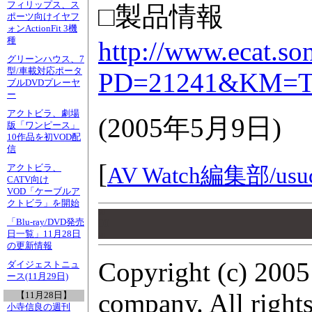
フィリップス、ス
□製品情報
ポーツ向けイヤフ
ォンActionFit 3機
種
http://www.ecat.so
グリーンハウス、7
型/車載対応ポータ
PD=21241&KM=T
ブルDVDプレーヤ
ー
アクトビラ、劇場
(
2005年5月9日
)
版「ワンピース」
10作品を初VOD配
信
[
アクトビラ、
AV Watch編集部/
usu
CATV向け
VOD「ケーブルア
クトビラ」を開始
00
「Blu-ray/DVD発売
00
日一覧」11月28日
00
の更新情報
Copyright (c) 2005
ダイジェストニュ
ース(11月29日)
company. All rights
【11月28日】
小寺信良の週刊