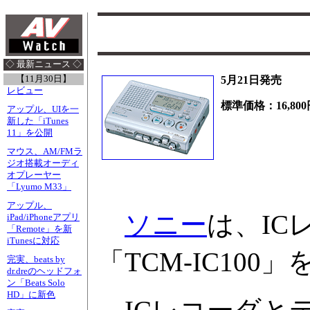
◇ 最新ニュース ◇
【11月30日】
5月21日発売
レビュー
標準価格：16,800
アップル、UIを一
新した「iTunes
11」を公開
マウス、AM/FMラ
ジオ搭載オーディ
オプレーヤー
「Lyumo M33」
アップル、
ソニー
は、I
iPad/iPhoneアプリ
「Remote」を新
iTunesに対応
「TCM-IC100
完実、beats by
dr.dreのヘッドフォ
ン「Beats Solo
HD」に新色