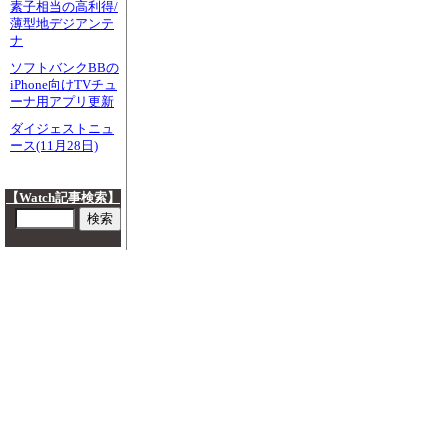
素子相当の高利得/
薄型地デジアンテ
ナ
ソフトバンクBBの
iPhone向けTVチュ
ーナ用アプリ更新
ダイジェストニュ
ース(11月28日)
【Watch記事検索】