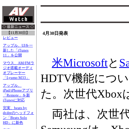
◇ 最新ニュース ◇
【11月30日】
4月30日発表
レビュー
アップル、UIを一
新した「iTunes
11」を公開
米Microsoft
と
S
マウス、AM/FMラ
ジオ搭載オーディ
オプレーヤー
HDTV機能につ
「Lyumo M33」
アップル、
た。次世代Xbo
iPad/iPhoneアプリ
「Remote」を新
iTunesに対応
完実、beats by
両社は、次世代X
dr.dreのヘッドフォ
ン「Beats Solo
HD」に新色