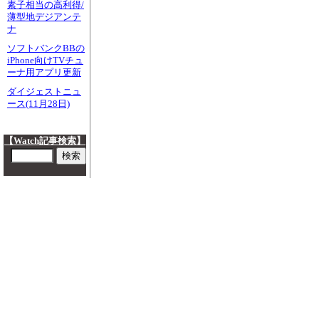
素子相当の高利得/
薄型地デジアンテ
ナ
ソフトバンクBBの
iPhone向けTVチュ
ーナ用アプリ更新
ダイジェストニュ
ース(11月28日)
【Watch記事検索】