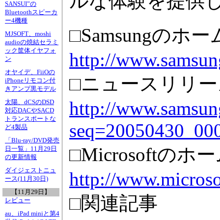
ルな体験を提供
SANSUI”の
Bluetoothスピーカ
ー4機種
□Samsungのホ
MJSOFT、moshi
audioの焼結セラミ
ック筐体イヤフォ
http://www.samsun
ン
オヤイデ、FiiOの
□ニュースリリー
iPhoneリモコン付
きアンプ黒モデル
http://www.samsung
太陽、dCSのDSD
対応DACやSACD
トランスポートな
seq=20050430_00
ど4製品
「Blu-ray/DVD発売
□Microsoftの
日一覧」11月29日
の更新情報
ダイジェストニュ
http://www.microso
ース(11月30日)
【11月29日】
□関連記事
レビュー
au、iPad miniと第4