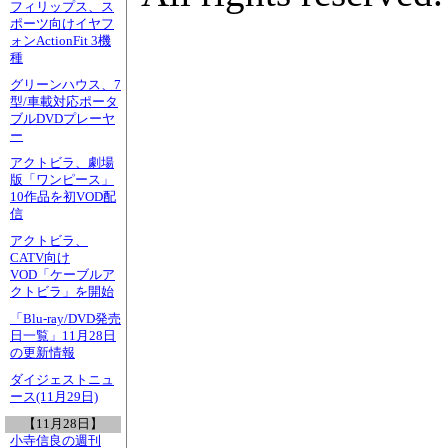
フィリップス、ス
ポーツ向けイヤフ
ォンActionFit 3機
種
グリーンハウス、7
型/車載対応ポータ
ブルDVDプレーヤ
ー
アクトビラ、劇場
版「ワンピース」
10作品を初VOD配
信
アクトビラ、
CATV向け
VOD「ケーブルア
クトビラ」を開始
「Blu-ray/DVD発売
日一覧」11月28日
の更新情報
ダイジェストニュ
ース(11月29日)
【11月28日】
小寺信良の週刊