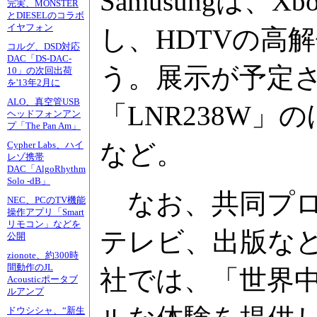
Samusungは、
完実、MONSTER
とDIESELのコラボ
イヤフォン
し、HDTVの高
コルグ、DSD対応
DAC「DS-DAC-
う。展示が予定さ
10」の次回出荷
を'13年2月に
ALO、真空管USB
「LNR238W
ヘッドフォンアン
プ「The Pan Am」
など。
Cypher Labs、ハイ
レゾ携帯
DAC「AlgoRhythm
Solo -dB」
なお、共同プロ
NEC、PCのTV機能
操作アプリ「Smart
リモコン」などを
テレビ、出版な
公開
zionote、約300時
間動作のJL
社では、「世界中
Acousticポータブ
ルアンプ
ドウシシャ、“新生