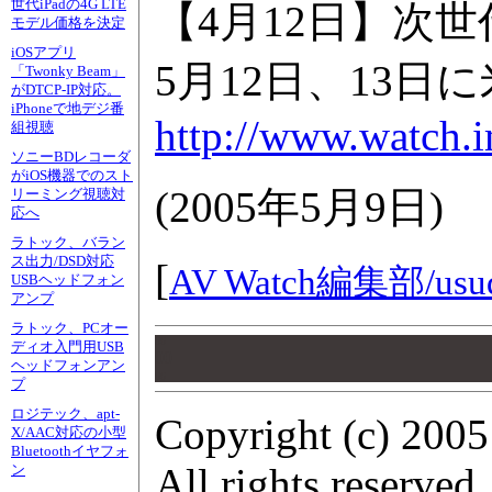
世代iPadの4G LTE
【4月12日】次世
モデル価格を決定
iOSアプリ
5月12日、13
「Twonky Beam」
がDTCP-IP対応。
iPhoneで地デジ番
http://www.watch.
組視聴
ソニーBDレコーダ
がiOS機器でのスト
(
2005年5月9日
)
リーミング視聴対
応へ
ラトック、バラン
ス出力/DSD対応
[
AV Watch編集部/
usu
USBヘッドフォン
アンプ
ラトック、PCオー
00
ディオ入門用USB
00
ヘッドフォンアン
00
プ
ロジテック、apt-
Copyright (c) 2005
X/AAC対応の小型
Bluetoothイヤフォ
All rights reserved.
ン