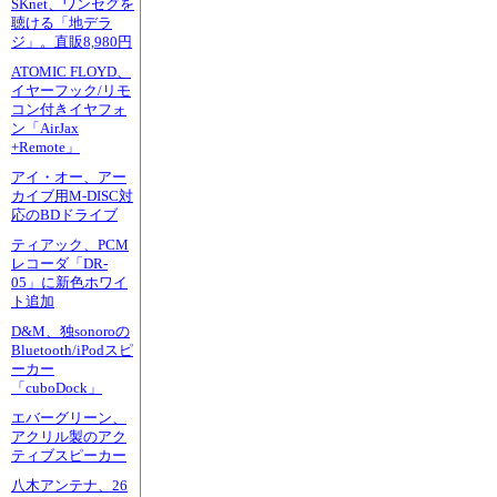
SKnet、ワンセグを
聴ける「地デラ
ジ」。直販8,980円
ATOMIC FLOYD、
イヤーフック/リモ
コン付きイヤフォ
ン「AirJax
+Remote」
アイ・オー、アー
カイブ用M-DISC対
応のBDドライブ
ティアック、PCM
レコーダ「DR-
05」に新色ホワイ
ト追加
D&M、独sonoroの
Bluetooth/iPodスピ
ーカー
「cuboDock」
エバーグリーン、
アクリル製のアク
ティブスピーカー
八木アンテナ、26