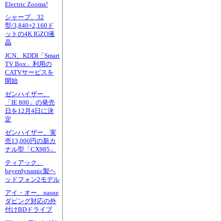
Electric Zooma!
シャープ、32
型/3,840×2,160ド
ットの4K IGZO液
晶
JCN、KDDI「Smart
TV Box」利用の
CATVサービスを
開始
ゼンハイザー、
「IE 800」の発売
日を12月4日に決
定
ゼンハイザー、実
売13,000円の新カ
ナル型「CX985」
ティアック、
beyerdynamic製ヘ
ッドフォン2モデル
アイ・オー、nasne
ダビング対応の外
付けBDドライブ