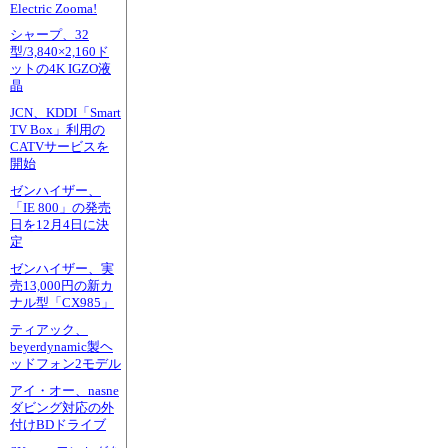
Electric Zooma!
シャープ、32
型/3,840×2,160ド
ットの4K IGZO液
晶
JCN、KDDI「Smart
TV Box」利用の
CATVサービスを
開始
ゼンハイザー、
「IE 800」の発売
日を12月4日に決
定
ゼンハイザー、実
売13,000円の新カ
ナル型「CX985」
ティアック、
beyerdynamic製ヘ
ッドフォン2モデル
アイ・オー、nasne
ダビング対応の外
付けBDドライブ