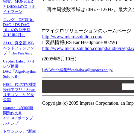
完実、MONSTER
とDIESELのコラボ
再生周波数帯域は70Hz～12kHz。最大入
イヤフォン
コルグ、DSD対応
DAC「DS-DAC-
10」の次回出荷
□マイクロソリューションのホームページ
を'13年2月に
http://www.micro-solution.com/
□製品情報(RS Ear Headphone #02W)
ALO、真空管USB
http://www.micro-solution.com/pd/audio/rsep02
ヘッドフォンアン
プ「The Pan Am」
(
2005年5月10日
)
Cypher Labs、ハイ
レゾ携帯
[
]
AV Watch編集部/
nakaba-a@impress.co.jp
DAC「AlgoRhythm
Solo -dB」
00
NEC、PCのTV機能
00
操作アプリ「Smart
00
リモコン」などを
公開
Copyright (c) 2005 Impress Corporation, an Imp
zionote、約300時
間動作のJL
Acousticポータブ
ルアンプ
ドウシシャ、“新生