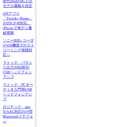
世代iPadの4G LTE
モデル価格を決定
iOSアプリ
「Twonky Beam」
がDTCP-IP対応。
iPhoneで地デジ番
組視聴
ソニーBDレコーダ
がiOS機器でのスト
リーミング視聴対
応へ
ラトック、バラン
ス出力/DSD対応
USBヘッドフォン
アンプ
ラトック、PCオー
ディオ入門用USB
ヘッドフォンアン
プ
ロジテック、apt-
X/AAC対応の小型
Bluetoothイヤフォ
ン