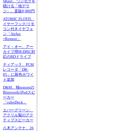
SKnet、ワンセグを
聴ける「地デラ
ジ」。直販8,980円
ATOMIC FLOYD、
イヤーフック/リモ
コン付きイヤフォ
ン「AirJax
+Remote」
アイ・オー、アー
カイブ用M-DISC対
応のBDドライブ
ティアック、PCM
レコーダ「DR-
05」に新色ホワイ
ト追加
D&M、独sonoroの
Bluetooth/iPodスピ
ーカー
「cuboDock」
エバーグリーン、
アクリル製のアク
ティブスピーカー
八木アンテナ、26