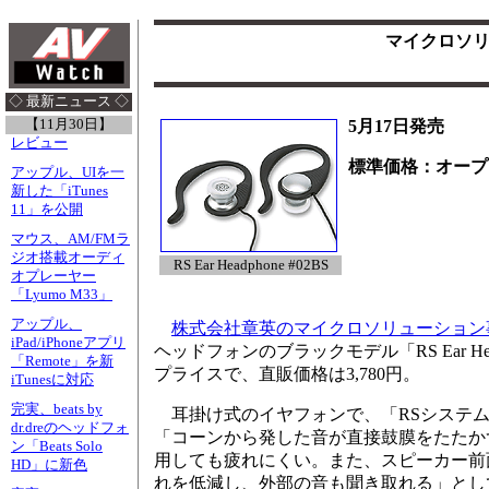
マイクロソ
◇ 最新ニュース ◇
【11月30日】
5月17日発売
レビュー
標準価格：オープ
アップル、UIを一
新した「iTunes
11」を公開
マウス、AM/FMラ
ジオ搭載オーディ
RS Ear Headphone #02BS
オプレーヤー
「Lyumo M33」
アップル、
株式会社章英のマイクロソリューション
iPad/iPhoneアプリ
ヘッドフォンのブラックモデル「RS Ear He
「Remote」を新
プライスで、直販価格は3,780円。
iTunesに対応
完実、beats by
耳掛け式のイヤフォンで、「RSシステム
dr.dreのヘッドフォ
「コーンから発した音が直接鼓膜をたたか
ン「Beats Solo
用しても疲れにくい。また、スピーカー前
HD」に新色
れを低減し、外部の音も聞き取れる」とし