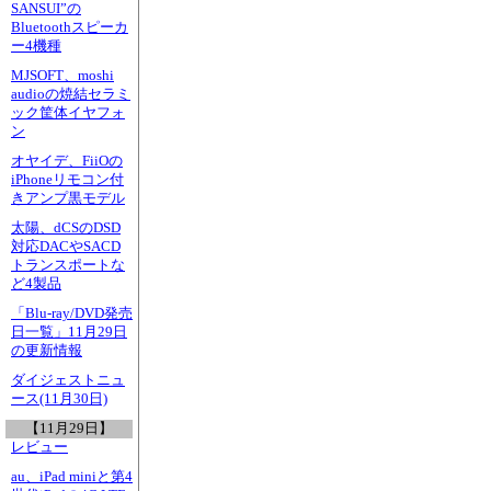
SANSUI”の
Bluetoothスピーカ
ー4機種
MJSOFT、moshi
audioの焼結セラミ
ック筐体イヤフォ
ン
オヤイデ、FiiOの
iPhoneリモコン付
きアンプ黒モデル
太陽、dCSのDSD
対応DACやSACD
トランスポートな
ど4製品
「Blu-ray/DVD発売
日一覧」11月29日
の更新情報
ダイジェストニュ
ース(11月30日)
【11月29日】
レビュー
au、iPad miniと第4