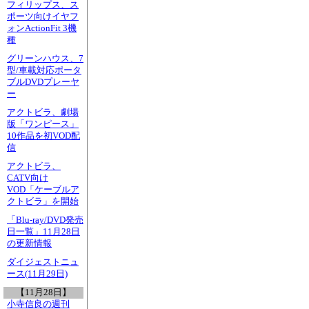
フィリップス、ス
ポーツ向けイヤフ
ォンActionFit 3機
種
グリーンハウス、7
型/車載対応ポータ
ブルDVDプレーヤ
ー
アクトビラ、劇場
版「ワンピース」
10作品を初VOD配
信
アクトビラ、
CATV向け
VOD「ケーブルア
クトビラ」を開始
「Blu-ray/DVD発売
日一覧」11月28日
の更新情報
ダイジェストニュ
ース(11月29日)
【11月28日】
小寺信良の週刊