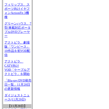
フィリップス、ス
ポーツ向けイヤフ
ォンActionFit 3機
種
グリーンハウス、7
型/車載対応ポータ
ブルDVDプレーヤ
ー
アクトビラ、劇場
版「ワンピース」
10作品を初VOD配
信
アクトビラ、
CATV向け
VOD「ケーブルア
クトビラ」を開始
「Blu-ray/DVD発売
日一覧」11月28日
の更新情報
ダイジェストニュ
ース(11月29日)
【11月28日】