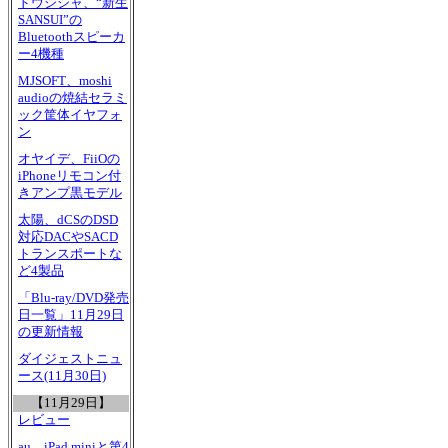
ドウシシャ、“新生
SANSUI”の
Bluetoothスピーカ
ー4機種
MJSOFT、moshi
audioの焼結セラミ
ック筐体イヤフォ
ン
オヤイデ、FiiOの
iPhoneリモコン付
きアンプ黒モデル
太陽、dCSのDSD
対応DACやSACD
トランスポートな
ど4製品
「Blu-ray/DVD発売
日一覧」11月29日
の更新情報
ダイジェストニュ
ース(11月30日)
【11月29日】
レビュー
au、iPad miniと第4