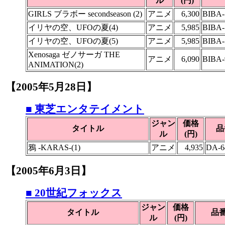
ル
(円)
GIRLS ブラボー secondseason (2)
アニメ
6,300
BIBA-
イリヤの空、UFOの夏(4)
アニメ
5,985
BIBA-
イリヤの空、UFOの夏(5)
アニメ
5,985
BIBA-
Xenosaga ゼノサーガ THE
アニメ
6,090
BIBA-
ANIMATION(2)
【2005年5月28日】
■ 東芝エンタテイメント
ジャン
価格
タイトル
品
ル
(円)
鴉 -KARAS-(1)
アニメ
4,935
DA-6
【2005年6月3日】
■ 20世紀フォックス
ジャン
価格
タイトル
品
ル
(円)