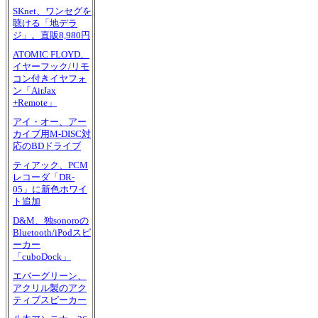
SKnet、ワンセグを
聴ける「地デラ
ジ」。直販8,980円
ATOMIC FLOYD、
イヤーフック/リモ
コン付きイヤフォ
ン「AirJax
+Remote」
アイ・オー、アー
カイブ用M-DISC対
応のBDドライブ
ティアック、PCM
レコーダ「DR-
05」に新色ホワイ
ト追加
D&M、独sonoroの
Bluetooth/iPodスピ
ーカー
「cuboDock」
エバーグリーン、
アクリル製のアク
ティブスピーカー