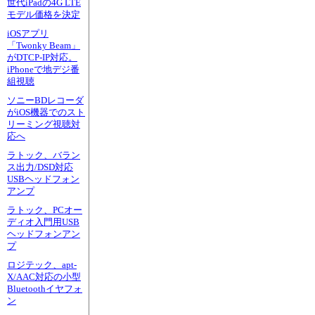
世代iPadの4G LTE
モデル価格を決定
iOSアプリ
「Twonky Beam」
がDTCP-IP対応。
iPhoneで地デジ番
組視聴
ソニーBDレコーダ
がiOS機器でのスト
リーミング視聴対
応へ
ラトック、バラン
ス出力/DSD対応
USBヘッドフォン
アンプ
ラトック、PCオー
ディオ入門用USB
ヘッドフォンアン
プ
ロジテック、apt-
X/AAC対応の小型
Bluetoothイヤフォ
ン