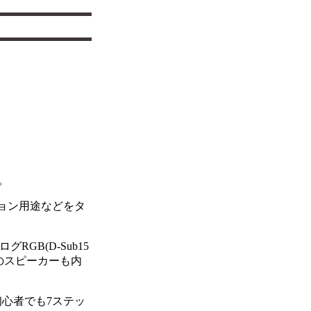
円。
ション用途などをタ
RGB(D-Sub15
Wのスピーカーも内
初心者でも7ステッ