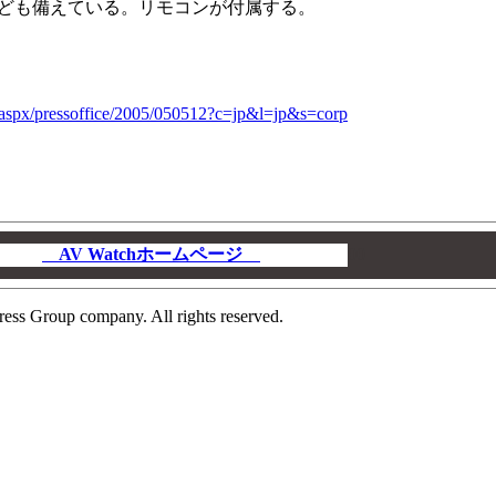
ども備えている。リモコンが付属する。
ic.aspx/pressoffice/2005/050512?c=jp&l=jp&s=corp
AV Watchホームページ
00
ress Group company. All rights reserved.