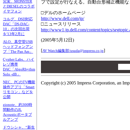
完実、MONSTER
プで設定が行なえる。自動台形補正機能な
とDIESELのコラボ
イヤフォン
□デルのホームページ
http://www.dell.com/jp/
コルグ、DSD対応
□ニュースリリース
DAC「DS-DAC-
10」の次回出荷
http://www1.jp.dell.com/content/topics/segtop
を'13年2月に
(
2005年5月12日
)
ALO、真空管USB
ヘッドフォンアン
[
]
AV Watch編集部/
usuda@impress.co.jp
プ「The Pan Am」
Cypher Labs、ハイ
00
レゾ携帯
00
DAC「AlgoRhythm
00
Solo -dB」
NEC、PCのTV機能
Copyright (c) 2005 Impress Corporation, an Imp
操作アプリ「Smart
リモコン」などを
公開
zionote、約300時
間動作のJL
Acousticポータブ
ルアンプ
ドウシシャ、“新生