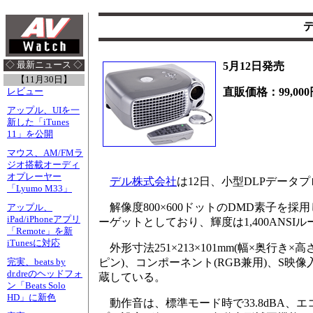
デ
◇ 最新ニュース ◇
5月12日発売
【11月30日】
直販価格：99,000
レビュー
アップル、UIを一
新した「iTunes
11」を公開
マウス、AM/FMラ
ジオ搭載オーディ
オプレーヤー
デル株式会社
は12日、小型DLPデータプロ
「Lyumo M33」
解像度800×600ドットのDMD素子を
アップル、
iPad/iPhoneアプリ
ーゲットとしており、輝度は1,400ANSIル
「Remote」を新
iTunesに対応
外形寸法251×213×101mm(幅×奥行き×
ピン)、コンポーネント(RGB兼用)、S映
完実、beats by
dr.dreのヘッドフォ
蔵している。
ン「Beats Solo
HD」に新色
動作音は、標準モード時で33.8dBA、エ