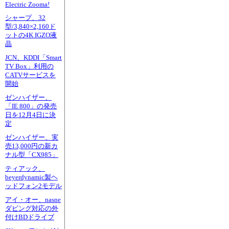
Electric Zooma!
シャープ、32
型/3,840×2,160ド
ットの4K IGZO液
晶
JCN、KDDI「Smart
TV Box」利用の
CATVサービスを
開始
ゼンハイザー、
「IE 800」の発売
日を12月4日に決
定
ゼンハイザー、実
売13,000円の新カ
ナル型「CX985」
ティアック、
beyerdynamic製ヘ
ッドフォン2モデル
アイ・オー、nasne
ダビング対応の外
付けBDドライブ