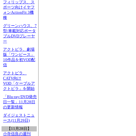
フィリップス、ス
ポーツ向けイヤフ
ォンActionFit 3機
種
グリーンハウス、7
型/車載対応ポータ
ブルDVDプレーヤ
ー
アクトビラ、劇場
版「ワンピース」
10作品を初VOD配
信
アクトビラ、
CATV向け
VOD「ケーブルア
クトビラ」を開始
「Blu-ray/DVD発売
日一覧」11月28日
の更新情報
ダイジェストニュ
ース(11月29日)
【11月28日】
小寺信良の週刊