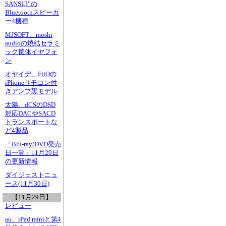
SANSUI”の
Bluetoothスピーカ
ー4機種
MJSOFT、moshi
audioの焼結セラミ
ック筐体イヤフォ
ン
オヤイデ、FiiOの
iPhoneリモコン付
きアンプ黒モデル
太陽、dCSのDSD
対応DACやSACD
トランスポートな
ど4製品
「Blu-ray/DVD発売
日一覧」11月29日
の更新情報
ダイジェストニュ
ース(11月30日)
【11月29日】
レビュー
au、iPad miniと第4