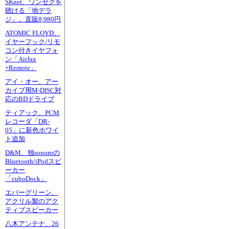
SKnet、ワンセグを
聴ける「地デラ
ジ」。直販8,980円
ATOMIC FLOYD、
イヤーフック/リモ
コン付きイヤフォ
ン「AirJax
+Remote」
アイ・オー、アー
カイブ用M-DISC対
応のBDドライブ
ティアック、PCM
レコーダ「DR-
05」に新色ホワイ
ト追加
D&M、独sonoroの
Bluetooth/iPodスピ
ーカー
「cuboDock」
エバーグリーン、
アクリル製のアク
ティブスピーカー
八木アンテナ、26