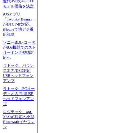
世代iPadの4G LTE
モデル価格を決定
iOSアプリ
「Twonky Beam」
がDTCP-IP対応。
iPhoneで地デジ番
組視聴
ソニーBDレコーダ
がiOS機器でのスト
リーミング視聴対
応へ
ラトック、バラン
ス出力/DSD対応
USBヘッドフォン
アンプ
ラトック、PCオー
ディオ入門用USB
ヘッドフォンアン
プ
ロジテック、apt-
X/AAC対応の小型
Bluetoothイヤフォ
ン