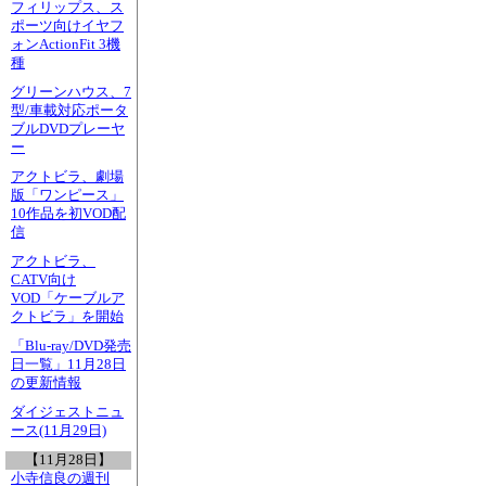
フィリップス、ス
ポーツ向けイヤフ
ォンActionFit 3機
種
グリーンハウス、7
型/車載対応ポータ
ブルDVDプレーヤ
ー
アクトビラ、劇場
版「ワンピース」
10作品を初VOD配
信
アクトビラ、
CATV向け
VOD「ケーブルア
クトビラ」を開始
「Blu-ray/DVD発売
日一覧」11月28日
の更新情報
ダイジェストニュ
ース(11月29日)
【11月28日】
小寺信良の週刊