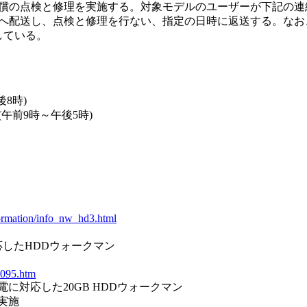
償の点検と修理を実施する。対象モデルのユーザーが下記の連
へ配送し、点検と修理を行ない、指定の日時に返送する。なお
している。
8時)
時～午後5時)
formation/info_nw_hd3.html
対応したHDDウォークマン
v095.htm
充電に対応した20GB HDDウォークマン
実施