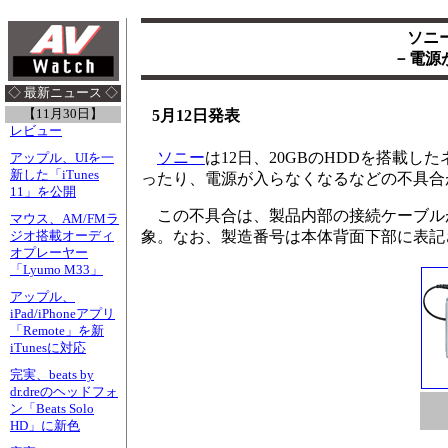
ソニ
－電源
◇ 最新ニュース ◇
【11月30日】
5月12日発表
レビュー
ソニー
は12日、20GBのHDDを搭載
アップル、UIを一
新した「iTunes
ったり、電源が入らなくなるなどの不具合
11」を公開
この不具合は、製品内部の接続ケーブルが外
マウス、AM/FMラ
象。なお、製造番号は本体背面下部に表記
ジオ搭載オーディ
オプレーヤー
「Lyumo M33」
アップル、
iPad/iPhoneアプリ
「Remote」を新
iTunesに対応
完実、beats by
dr.dreのヘッドフォ
ン「Beats Solo
HD」に新色