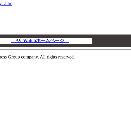
ny1.htm
AV Watchホームページ
00
ress Group company. All rights reserved.