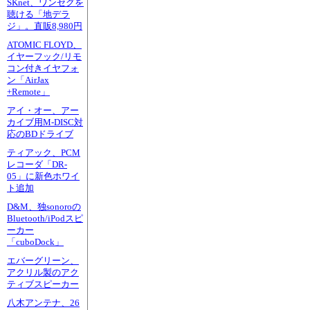
SKnet、ワンセグを
聴ける「地デラ
ジ」。直販8,980円
ATOMIC FLOYD、
イヤーフック/リモ
コン付きイヤフォ
ン「AirJax
+Remote」
アイ・オー、アー
カイブ用M-DISC対
応のBDドライブ
ティアック、PCM
レコーダ「DR-
05」に新色ホワイ
ト追加
D&M、独sonoroの
Bluetooth/iPodスピ
ーカー
「cuboDock」
エバーグリーン、
アクリル製のアク
ティブスピーカー
八木アンテナ、26