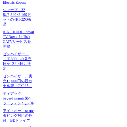
Electric Zooma!
シャープ、32
型/3,840×2,160ド
ットの4K IGZO液
晶
JCN、KDDI「Smart
TV Box」利用の
CATVサービスを
開始
ゼンハイザー、
「IE 800」の発売
日を12月4日に決
定
ゼンハイザー、実
売13,000円の新カ
ナル型「CX985」
ティアック、
beyerdynamic製ヘ
ッドフォン2モデル
アイ・オー、nasne
ダビング対応の外
付けBDドライブ