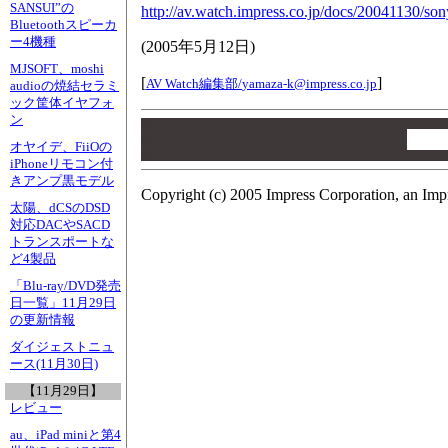
SANSUI”の
http://av.watch.impress.co.jp/docs/20041130/so
Bluetoothスピーカ
ー4機種
(
2005年5月12日
)
MJSOFT、moshi
[
]
AV Watch編集部/
yamaza-k@impress.co.jp
audioの焼結セラミ
ック筐体イヤフォ
ン
00
00
オヤイデ、FiiOの
00
iPhoneリモコン付
きアンプ黒モデル
Copyright (c) 2005 Impress Corporation, an Imp
太陽、dCSのDSD
対応DACやSACD
トランスポートな
ど4製品
「Blu-ray/DVD発売
日一覧」11月29日
の更新情報
ダイジェストニュ
ース(11月30日)
【11月29日】
レビュー
au、iPad miniと第4