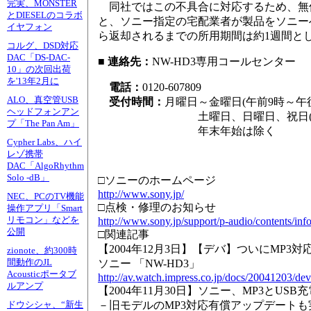
完実、MONSTER
同社ではこの不具合に対応するため、無
とDIESELのコラボ
と、ソニー指定の宅配業者が製品をソニー
イヤフォン
ら返却されるまでの所用期間は約1週間と
コルグ、DSD対応
DAC「DS-DAC-
■
連絡先：
NW-HD3専用コールセンター
10」の次回出荷
を'13年2月に
電話：
0120-607809
ALO、真空管USB
受付時間：
月曜日～金曜日(午前9時～午後
ヘッドフォンアン
土曜日、日曜日、祝日(午前9
プ「The Pan Am」
年末年始は除く
Cypher Labs、ハイ
レゾ携帯
DAC「AlgoRhythm
Solo -dB」
□ソニーのホームページ
http://www.sony.jp/
NEC、PCのTV機能
□点検・修理のお知らせ
操作アプリ「Smart
リモコン」などを
http://www.sony.jp/support/p-audio/contents/in
公開
□関連記事
【2004年12月3日】【デバ】ついにMP3
zionote、約300時
間動作のJL
ソニー 「NW-HD3」
Acousticポータブ
http://av.watch.impress.co.jp/docs/20041203/de
ルアンプ
【2004年11月30日】ソニー、MP3とUSB
－旧モデルのMP3対応有償アップデートも
ドウシシャ、“新生