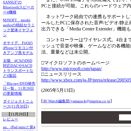
SANSUI”の
PCと接続が可能。これらのハードウェア内部
Bluetoothスピーカ
ー4機種
ネットワーク経由での連携もサポートしており、Windo
MJSOFT、moshi
ールしたPCに保存された音声/ビデオ/静
audioの焼結セラミ
出力できる「Media Center Extender
ック筐体イヤフォ
ン
コントローラーはワイヤレス式。4台ま
オヤイデ、FiiOの
ッシュで音楽や映像、ゲームなどの各機能
iPhoneリモコン付
法、重量などは未公開。
きアンプ黒モデル
太陽、dCSのDSD
□マイクロソフトのホームページ
対応DACやSACD
http://www.microsoft.com/japan/
トランスポートな
□ニュースリリース
ど4製品
http://www.xbox.com/ja-JP/press/release/20050
「Blu-ray/DVD発売
日一覧」11月29日
(
2005年5月13日
)
の更新情報
[
]
AV Watch編集部/
yamaza-k@impress.co.jp
ダイジェストニュ
ース(11月30日)
00
【11月29日】
00
レビュー
00
au、iPad miniと第4