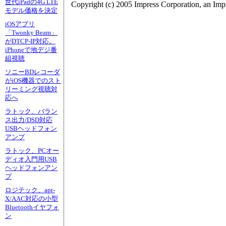
世代iPadの4G LTE
Copyright (c) 2005 Impress Corporation, an Imp
モデル価格を決定
iOSアプリ
「Twonky Beam」
がDTCP-IP対応。
iPhoneで地デジ番
組視聴
ソニーBDレコーダ
がiOS機器でのスト
リーミング視聴対
応へ
ラトック、バラン
ス出力/DSD対応
USBヘッドフォン
アンプ
ラトック、PCオー
ディオ入門用USB
ヘッドフォンアン
プ
ロジテック、apt-
X/AAC対応の小型
Bluetoothイヤフォ
ン