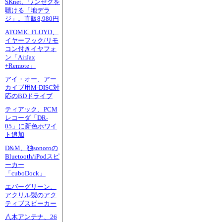
SKnet、ワンセグを
聴ける「地デラ
ジ」。直販8,980円
ATOMIC FLOYD、
イヤーフック/リモ
コン付きイヤフォ
ン「AirJax
+Remote」
アイ・オー、アー
カイブ用M-DISC対
応のBDドライブ
ティアック、PCM
レコーダ「DR-
05」に新色ホワイ
ト追加
D&M、独sonoroの
Bluetooth/iPodスピ
ーカー
「cuboDock」
エバーグリーン、
アクリル製のアク
ティブスピーカー
八木アンテナ、26