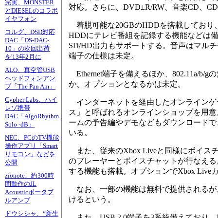
完実、MONSTER
対応。さらに、DVD±R/RW、音楽CD、C
とDIESELのコラボ
イヤフォン
着脱可能な20GBのHDDを搭載しており
コルグ、DSD対応
HDDにテレビ番組を記録する機能などは備
DAC「DS-DAC-
SD/HD出力もサポートする。音声はマルチチ
10」の次回出荷
端子の仕様は未定。
を'13年2月に
ALO、真空管USB
Ethernet端子を備えるほか、802.11
ヘッドフォンアン
か、オプションとなるかは未定。
プ「The Pan Am」
Cypher Labs、ハイ
インターネットを経由したオンラインゲーム
レゾ携帯
ス」と呼ばれるオンラインショップを用意
DAC「AlgoRhythm
ームの予告編やデモなどもダウンロードで
Solo -dB」
いる。
NEC、PCのTV機能
操作アプリ「Smart
また、従来のXbox Liveと同様にボ
リモコン」などを
のプレーヤーとボイスチャットが行なえる
公開
する機能も搭載。オプションでXbox Li
zionote、約300時
間動作のJL
なお、一部の機能は無料で提供されるが、
Acousticポータブ
けるという。
ルアンプ
ドウシシャ、“新生
また、USB 2.0端子を3系統備えており、