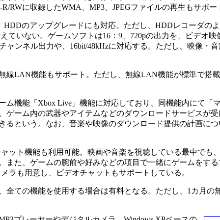
D-R/RWに収録したWMA、MP3、JPEGファイルの再生もサポ
、HDDのアップグレードにも対応。ただし、HDDレコーダの
えていない。ゲームソフトは16：9、720pの出力を、ビデオ映
ャンネル出力や、16bit/48kHzに対応する。ただし、映像・
a/b/gの無線LAN機能もサポート。ただし、無線LAN機能が標準で搭
機能「Xbox Live」機能に対応しており、同機能内にて「
。ゲーム内の武器やアイテムなどのダウンロードサービスが受
きるという。なお、音楽や映像のダウンロード提供の計画につ
イスチャット機能も利用可能。映画や音楽を視聴している最中でも
。また、ゲームの腕前や好みなどの項目で一緒にゲームをする
veカメラも用意し、ビデオチャットもサポートしている。
全ての機能を使用する場合は有料となる。ただし、1カ月の
MP3プレーヤーやデジタルカメラ、Windows XPベースの