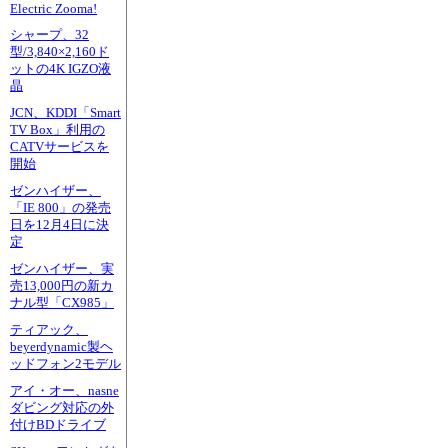
Electric Zooma!
シャープ、32
型/3,840×2,160ド
ットの4K IGZO液
晶
JCN、KDDI「Smart
TV Box」利用の
CATVサービスを
開始
ゼンハイザー、
「IE 800」の発売
日を12月4日に決
定
ゼンハイザー、実
売13,000円の新カ
ナル型「CX985」
ティアック、
beyerdynamic製ヘ
ッドフォン2モデル
アイ・オー、nasne
ダビング対応の外
付けBDドライブ