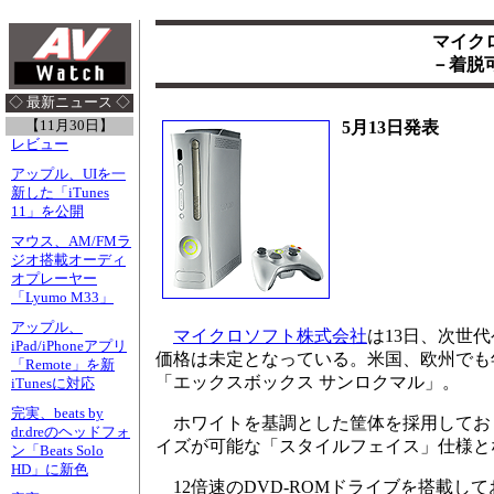
マイクロ
－着脱可
◇ 最新ニュース ◇
【11月30日】
5月13日発表
レビュー
アップル、UIを一
新した「iTunes
11」を公開
マウス、AM/FMラ
ジオ搭載オーディ
オプレーヤー
「Lyumo M33」
アップル、
マイクロソフト株式会社
は13日、次世代
iPad/iPhoneアプリ
価格は未定となっている。米国、欧州でも
「Remote」を新
「エックスボックス サンロクマル」。
iTunesに対応
完実、beats by
ホワイトを基調とした筐体を採用してお
dr.dreのヘッドフォ
イズが可能な「スタイルフェイス」仕様と
ン「Beats Solo
HD」に新色
12倍速のDVD-ROMドライブを搭載し