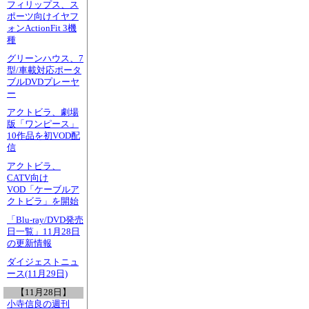
フィリップス、ス
ポーツ向けイヤフ
ォンActionFit 3機
種
グリーンハウス、7
型/車載対応ポータ
ブルDVDプレーヤ
ー
アクトビラ、劇場
版「ワンピース」
10作品を初VOD配
信
アクトビラ、
CATV向け
VOD「ケーブルア
クトビラ」を開始
「Blu-ray/DVD発売
日一覧」11月28日
の更新情報
ダイジェストニュ
ース(11月29日)
【11月28日】
小寺信良の週刊