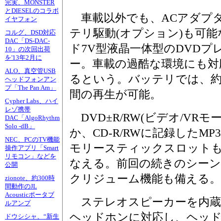
完実、MONSTER
とDIESELのコラボ
車載以外でも、ACアダプ
イヤフォン
テリ駆動(オプション)も可
コルグ、DSD対応
DAC「DS-DAC-
ド7V型液晶一体型のDVDプ
10」の次回出荷
を'13年2月に
ー。車載の過酷な環境にも対
ALO、真空管USB
るという。バッテリでは、約
ヘッドフォンアン
プ「The Pan Am」
間の再生が可能。
Cypher Labs、ハイ
レゾ携帯
DVD±R/RW(ビデオ/VR
DAC「AlgoRhythm
Solo -dB」
か、CD-R/RWに記録したM
NEC、PCのTV機能
モリースティックスロットも
操作アプリ「Smart
リモコン」などを
なえる。前回の続きのシー
公開
クリジューム機能も備える。
zionote、約300時
間動作のJL
Acousticポータブ
ステレオスピーカーを内蔵
ルアンプ
ヘッドホンに対応し、ヘッド
ドウシシャ、“新生