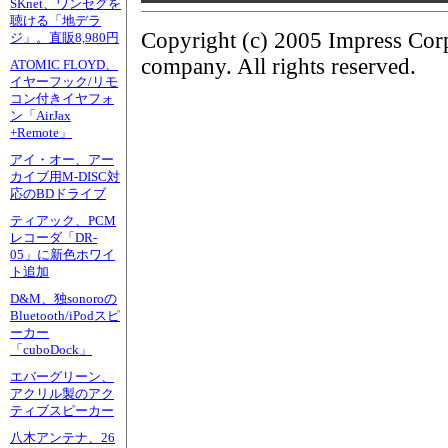
SKnet、ワンセグを
聴ける「地デラ
Copyright (c) 2005 Impress Cor
ジ」。直販8,980円
company. All rights reserved.
ATOMIC FLOYD、
イヤーフック/リモ
コン付きイヤフォ
ン「AirJax
+Remote」
アイ・オー、アー
カイブ用M-DISC対
応のBDドライブ
ティアック、PCM
レコーダ「DR-
05」に新色ホワイ
ト追加
D&M、独sonoroの
Bluetooth/iPodスピ
ーカー
「cuboDock」
エバーグリーン、
アクリル製のアク
ティブスピーカー
八木アンテナ、26