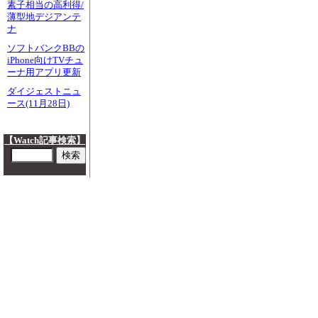
素子相当の高利得/
薄型地デジアンテ
ナ
ソフトバンクBBの
iPhone向けTVチュ
ーナ用アプリ更新
ダイジェストニュ
ース(11月28日)
【Watch記事検索】