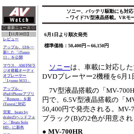
ソニー、バッテリ駆動にも対応
－ワイド7V型液晶搭載。VRモ
◇ 最新ニュース ◇
【11月30日】
6月1日より順次発売
レビュー
標準価格：50,400円～66,150円
アップル、UIを一
新した「iTunes
11」を公開
マウス、AM/FMラ
ソニー
は、車載に対応した
ジオ搭載オーディ
DVDプレーヤー2機種を6月
オプレーヤー
「Lyumo M33」
アップル、
7V型液晶搭載の「MV-700HR
iPad/iPhoneアプリ
円で、6.5V型液晶搭載の「MV-
「Remote」を新
iTunesに対応
50,400円で発売される。MV-
完実、beats by
ブラック(B)の2色が用意さ
dr.dreのヘッドフォ
ン「Beats Solo
HD」に新色
● MV-700HR