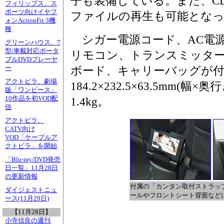
子も装備している。また、CD-
フィリップス、ス
ポーツ向けイヤフ
ファイルの再生も可能とな
ォンActionFit 3機
種
シガー電源コード、AC電
グリーンハウス、7
型/車載対応ポータ
リモコン、トランスミッタ
ブルDVDプレーヤ
ー
ボード、キャリーバッグが付
アクトビラ、劇場
184.2×232.5×63.5mm(
版「ワンピース」
10作品を初VOD配
1.4kg。
信
アクトビラ、
CATV向け
VOD「ケーブルア
クトビラ」を開始
「Blu-ray/DVD発売
日一覧」11月28日
の更新情報
付属の「カンタン取付ストラッ
ダイジェストニュ
ールやフロントシート背面など
ース(11月29日)
【11月28日】
小寺信良の週刊