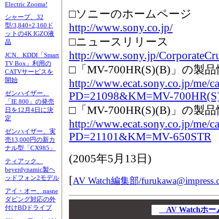
Electric Zooma!
□ソニーのホームページ
シャープ、32
http://www.sony.co.jp/
型/3,840×2,160ド
ットの4K IGZO液
□ニュースリリース
晶
http://www.sony.jp/CorporateCr
JCN、KDDI「Smart
TV Box」利用の
□「MV-700HR(S)(B)」の製
CATVサービスを
開始
http://www.ecat.sony.co.jp/me/ca
ゼンハイザー、
PD=21098&KM=MV-700HR(S)
「IE 800」の発売
□「MV-700HR(S)(B)」の製
日を12月4日に決
定
http://www.ecat.sony.co.jp/me/ca
ゼンハイザー、実
PD=21101&KM=MV-650STR
売13,000円の新カ
ナル型「CX985」
(
2005年5月13日
)
ティアック、
beyerdynamic製ヘ
[
ッドフォン2モデル
AV Watch編集部/
furukawa@impress.c
アイ・オー、nasne
ダビング対応の外
00
付けBDドライブ
00
AV Watch
00