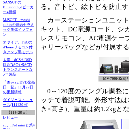
SANSUI”の
る。音トビ、絵トビを防止す
Bluetoothスピーカ
ー4機種
カーステーションユニット
MJSOFT、moshi
audioの焼結セラミ
キット、DC電源コード、シ
ック筐体イヤフォ
ン
レスリモコン、AC電源ケー
オヤイデ、FiiOの
ャリーバッグなどが付属す
iPhoneリモコン付
きアンプ黒モデル
太陽、dCSのDSD
対応DACやSACD
トランスポートな
ど4製品
MV-700HR(B
「Blu-ray/DVD発売
日一覧」11月29日
0～120度のアングル調整
の更新情報
ッチで着脱可能。外形寸法は220
ダイジェストニュ
ース(11月30日)
き×高さ)、重量は約1.2kg
【11月29日】
レビュー
au、iPad miniと第4