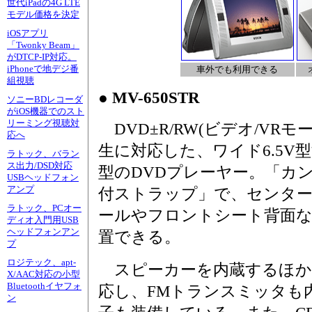
世代iPadの4G LTE
モデル価格を決定
iOSアプリ
「Twonky Beam」
がDTCP-IP対応。
iPhoneで地デジ番
車外でも利用できる
組視聴
● MV-650STR
ソニーBDレコーダ
がiOS機器でのスト
リーミング視聴対
DVD±R/RW(ビデオ/VRモ
応へ
生に対応した、ワイド6.5V
ラトック、バラン
ス出力/DSD対応
型のDVDプレーヤー。「カ
USBヘッドフォン
アンプ
付ストラップ」で、センタ
ラトック、PCオー
ールやフロントシート背面
ディオ入門用USB
ヘッドフォンアン
置できる。
プ
ロジテック、apt-
スピーカーを内蔵するほか
X/AAC対応の小型
Bluetoothイヤフォ
応し、FMトランスミッタも
ン