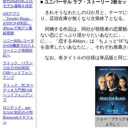
世代iPadの4G LTE
■ ユニバーサル ラブ・ストーリー 2枚セッ
モデル価格を決定
きれそうなわたしの12か月と、テーマに
iOSアプリ
り、店頭在庫が無くなり次第終了となる。
「Twonky Beam」
がDTCP-IP対応。
iPhoneで地デジ番
同梱する作品は、同社が視聴者の恋愛観
組視聴
ない恋にどっぷり浸かりたいあなたに」、
に」、「恋する40days」は「ちょっと
ソニーBDレコーダ
がiOS機器でのスト
を追求したいあなたに」、それぞれ推薦さ
リーミング視聴対
応へ
なお、各タイトルの仕様は単品版と同じ
ラトック、バラン
ス出力/DSD対応
USBヘッドフォン
アンプ
ラトック、PCオー
ディオ入門用USB
ヘッドフォンアン
プ
ロジテック、apt-
X/AAC対応の小型
Bluetoothイヤフォ
ジョー・ブラック
ン
よろしく