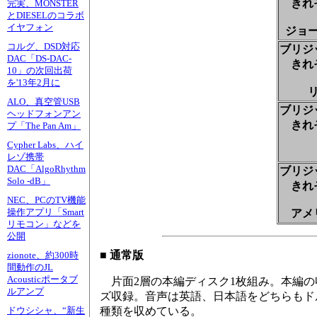
きれ
完実、MONSTER
とDIESELのコラボ
イヤフォン
ジョ
コルグ、DSD対応
ブリジ
DAC「DS-DAC-
きれ
10」の次回出荷
を'13年2月に
ALO、真空管USB
ブリジ
ヘッドフォンアン
きれ
プ「The Pan Am」
Cypher Labs、ハイ
レゾ携帯
DAC「AlgoRhythm
ブリジ
Solo -dB」
きれ
NEC、PCのTV機能
操作アプリ「Smart
アメ
リモコン」などを
公開
■ 通常版
zionote、約300時
間動作のJL
Acousticポータブ
片面2層の本編ディスク1枚組み。本編の
ルアンプ
ズ収録。音声は英語、日本語をどちらもドル
種類を収めている。
ドウシシャ、“新生