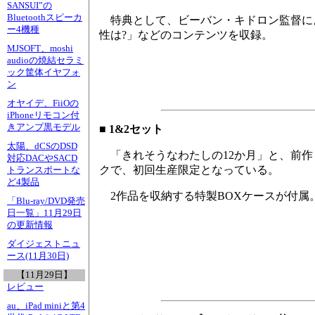
SANSUI”の
Bluetoothスピーカ
特典として、ビーバン・キドロン監督に
ー4機種
性は?」などのコンテンツを収録。
MJSOFT、moshi
audioの焼結セラミ
ック筐体イヤフォ
ン
オヤイデ、FiiOの
iPhoneリモコン付
きアンプ黒モデル
■ 1&2セット
太陽、dCSのDSD
「きれそうなわたしの12か月」と、前作
対応DACやSACD
クで、初回生産限定となっている。
トランスポートな
ど4製品
2作品を収納する特製BOXケースが付属
「Blu-ray/DVD発売
日一覧」11月29日
の更新情報
ダイジェストニュ
ース(11月30日)
【11月29日】
レビュー
au、iPad miniと第4