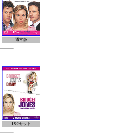
通常版
1&2セット