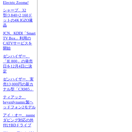
Electric Zooma!
シャープ、32
型/3,840×2,160ド
ットの4K IGZO液
晶
JCN、KDDI「Smart
TV Box」利用の
CATVサービスを
開始
ゼンハイザー、
「IE 800」の発売
日を12月4日に決
定
ゼンハイザー、実
売13,000円の新カ
ナル型「CX985」
ティアック、
beyerdynamic製ヘ
ッドフォン2モデル
アイ・オー、nasne
ダビング対応の外
付けBDドライブ