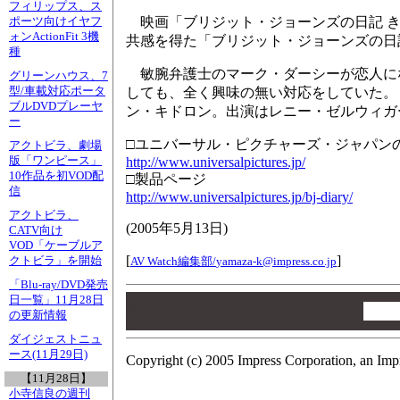
フィリップス、ス
映画「ブリジット・ジョーンズの日記 き
ポーツ向けイヤフ
ォンActionFit 3機
共感を得た「ブリジット・ジョーンズの日
種
敏腕弁護士のマーク・ダーシーが恋人に
グリーンハウス、7
型/車載対応ポータ
しても、全く興味の無い対応をしていた。
ブルDVDプレーヤ
ン・キドロン。出演はレニー・ゼルウィガ
ー
□ユニバーサル・ピクチャーズ・ジャパン
アクトビラ、劇場
版「ワンピース」
http://www.universalpictures.jp/
10作品を初VOD配
□製品ページ
信
http://www.universalpictures.jp/bj-diary/
アクトビラ、
(
2005年5月13日
)
CATV向け
VOD「ケーブルア
[
]
クトビラ」を開始
AV Watch編集部/
yamaza-k@impress.co.jp
「Blu-ray/DVD発売
00
日一覧」11月28日
00
の更新情報
00
ダイジェストニュ
ース(11月29日)
Copyright (c) 2005 Impress Corporation, an Imp
【11月28日】
小寺信良の週刊