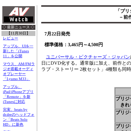
「ブリ
－前作
◇ 最新ニュース ◇
【11月30日】
7月22日発売
レビュー
標準価格：3,465円～4,500円
アップル、UIを一
新した「iTunes
11」を公開
ユニバーサル・ピクチャーズ・ジャパン
日にDVD化する。通常版に加え、前作と
マウス、AM/FMラ
ラブ・ストーリー 2枚セット」4種類も
ジオ搭載オーディ
オプレーヤー
「Lyumo M33」
アップル、
iPad/iPhoneアプリ
「Remote」を新
ブリジ
iTunesに対応
きれ
完実、beats by
ブリジ
dr.dreのヘッドフォ
ン「Beats Solo
HD」に新色
ブリジ