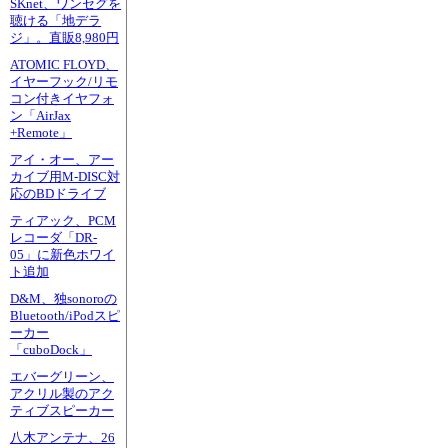
SKnet、ワンセグを
聴ける「地デラ
ジ」。直販8,980円
ATOMIC FLOYD、
イヤーフック/リモ
コン付きイヤフォ
ン「AirJax
+Remote」
アイ・オー、アー
カイブ用M-DISC対
応のBDドライブ
ティアック、PCM
レコーダ「DR-
05」に新色ホワイ
ト追加
D&M、独sonoroの
Bluetooth/iPodスピ
ーカー
「cuboDock」
エバーグリーン、
アクリル製のアク
ティブスピーカー
八木アンテナ、26