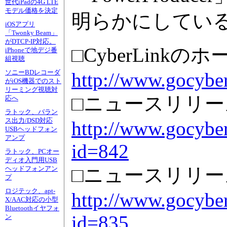
世代iPadの4G LTE
モデル価格を決定
明らかにしてい
iOSアプリ
「Twonky Beam」
がDTCP-IP対応。
□CyberLinkの
iPhoneで地デジ番
組視聴
ソニーBDレコーダ
http://www.gocyber
がiOS機器でのスト
リーミング視聴対
□ニュースリリース
応へ
ラトック、バラン
ス出力/DSD対応
http://www.gocyber
USBヘッドフォン
アンプ
id=842
ラトック、PCオー
ディオ入門用USB
□ニュースリリース
ヘッドフォンアン
プ
ロジテック、apt-
http://www.gocyber
X/AAC対応の小型
Bluetoothイヤフォ
id=835
ン