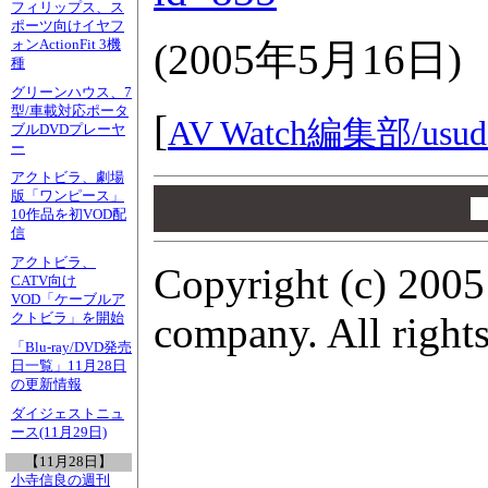
フィリップス、ス
ポーツ向けイヤフ
(
2005年5月16日
)
ォンActionFit 3機
種
グリーンハウス、7
型/車載対応ポータ
[
AV Watch編集部/
usud
ブルDVDプレーヤ
ー
アクトビラ、劇場
00
版「ワンピース」
00
10作品を初VOD配
00
信
アクトビラ、
Copyright (c) 2005
CATV向け
VOD「ケーブルア
company. All rights
クトビラ」を開始
「Blu-ray/DVD発売
日一覧」11月28日
の更新情報
ダイジェストニュ
ース(11月29日)
【11月28日】
小寺信良の週刊