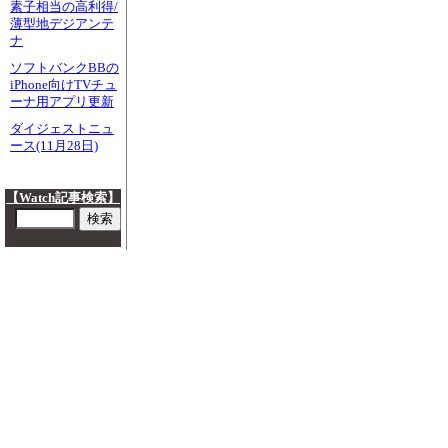
素子相当の高利得/
薄型地デジアンテ
ナ
ソフトバンクBBの
iPhone向けTVチュ
ーナ用アプリ更新
ダイジェストニュ
ース(11月28日)
【Watch記事検索】