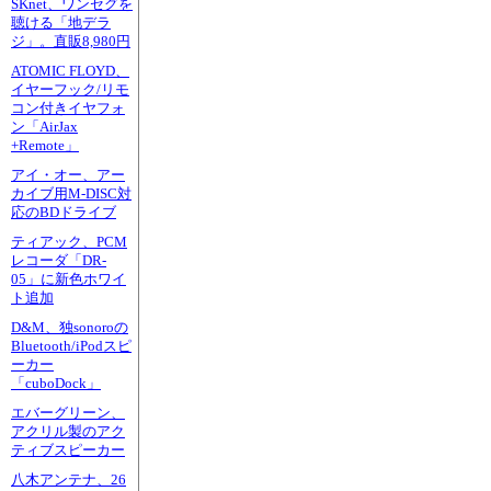
SKnet、ワンセグを
聴ける「地デラ
ジ」。直販8,980円
ATOMIC FLOYD、
イヤーフック/リモ
コン付きイヤフォ
ン「AirJax
+Remote」
アイ・オー、アー
カイブ用M-DISC対
応のBDドライブ
ティアック、PCM
レコーダ「DR-
05」に新色ホワイ
ト追加
D&M、独sonoroの
Bluetooth/iPodスピ
ーカー
「cuboDock」
エバーグリーン、
アクリル製のアク
ティブスピーカー
八木アンテナ、26