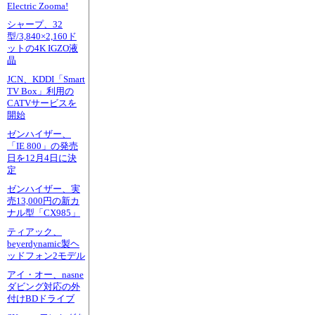
Electric Zooma!
シャープ、32
型/3,840×2,160ド
ットの4K IGZO液
晶
JCN、KDDI「Smart
TV Box」利用の
CATVサービスを
開始
ゼンハイザー、
「IE 800」の発売
日を12月4日に決
定
ゼンハイザー、実
売13,000円の新カ
ナル型「CX985」
ティアック、
beyerdynamic製ヘ
ッドフォン2モデル
アイ・オー、nasne
ダビング対応の外
付けBDドライブ