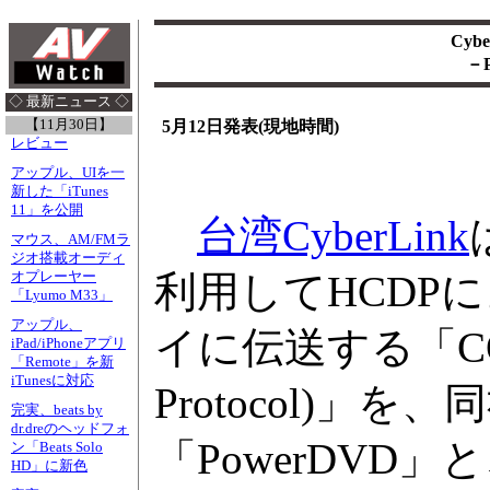
Cyb
－
◇ 最新ニュース ◇
【11月30日】
5月12日発表(現地時間)
レビュー
アップル、UIを一
新した「iTunes
11」を公開
台湾CyberLink
マウス、AM/FMラ
ジオ搭載オーディ
利用してHCDP
オプレーヤー
「Lyumo M33」
アップル、
イに伝送する「COPP(Ce
iPad/iPhoneアプリ
「Remote」を新
iTunesに対応
Protocol)」
完実、beats by
dr.dreのヘッドフォ
「PowerDV
ン「Beats Solo
HD」に新色