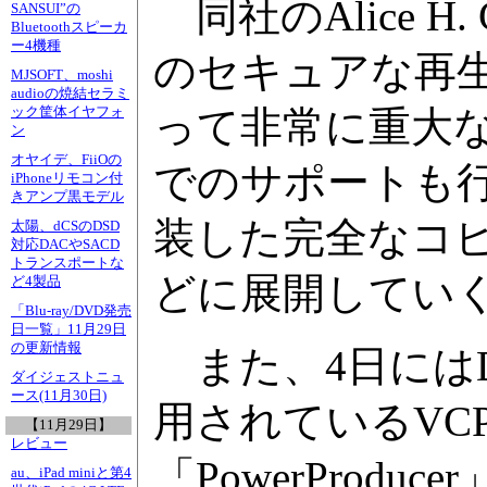
同社のAlice H
SANSUI”の
Bluetoothスピーカ
ー4機種
のセキュアな再
MJSOFT、moshi
audioの焼結セラミ
って非常に重大な
ック筐体イヤフォ
ン
オヤイデ、FiiOの
でのサポートも行な
iPhoneリモコン付
きアンプ黒モデル
装した完全なコピ
太陽、dCSのDSD
対応DACやSACD
トランスポートな
どに展開してい
ど4製品
「Blu-ray/DVD発売
日一覧」11月29日
の更新情報
また、4日にはD
ダイジェストニュ
ース(11月30日)
用されているVCPS(Vid
【11月29日】
レビュー
「PowerProdu
au、iPad miniと第4