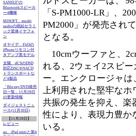
ルトスピーカーは、'9
SANSUI”の
Bluetoothスピーカ
「S-PM1000-LR」、
ー4機種
MJSOFT、moshi
PM2000」が発売されて
audioの焼結セラミ
ック筐体イヤフォ
となる。
ン
オヤイデ、FiiOの
iPhoneリモコン付
10cmウーファと、2
きアンプ黒モデル
太陽、dCSのDSD
れる、2ウェイ2スピ
対応DACやSACD
トランスポートな
ー。エンクロージャは
ど4製品
「Blu-ray/DVD発売
上利用された堅牢なホ
日一覧」11月29日
の更新情報
共振の発生を抑え、楽
ダイジェストニュ
ース(11月30日)
性により、表現力豊か
【11月29日】
レビュー
いる。
au、iPad miniと第4