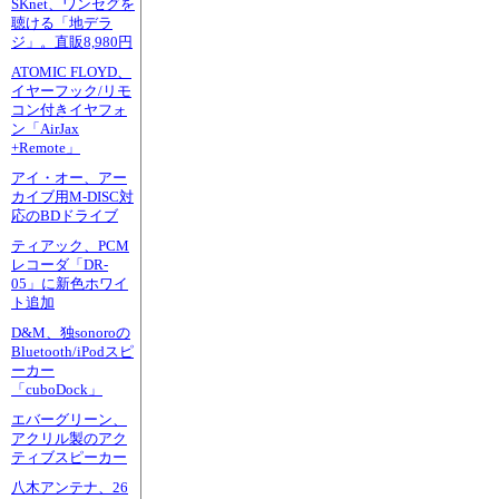
SKnet、ワンセグを
聴ける「地デラ
ジ」。直販8,980円
ATOMIC FLOYD、
イヤーフック/リモ
コン付きイヤフォ
ン「AirJax
+Remote」
アイ・オー、アー
カイブ用M-DISC対
応のBDドライブ
ティアック、PCM
レコーダ「DR-
05」に新色ホワイ
ト追加
D&M、独sonoroの
Bluetooth/iPodスピ
ーカー
「cuboDock」
エバーグリーン、
アクリル製のアク
ティブスピーカー
八木アンテナ、26