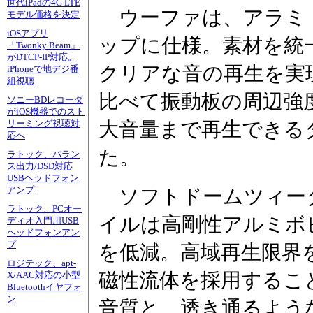
世代iPadの4G LTE
ウーファは、アラミ
モデル価格を決定
iOSアプリ
ップに仕様。素材を統
「Twonky Beam」
がDTCP-IP対応。
クリアな音の再生を実
iPhoneで地デジ番
組視聴
比べて振動板の周辺強
ソニーBDレコーダ
がiOS機器でのスト
大音量まで再生できる
リーミング視聴対
応へ
た。
ラトック、バラン
ス出力/DSD対応
USBヘッドフォン
アンプ
ソフトドームツィー
ラトック、PCオー
イルは高剛性アルミボ
ディオ入門用USB
ヘッドフォンアン
プ
を低減。高域再生限界
ロジテック、apt-
磁性流体を採用するこ
X/AAC対応の小型
Bluetoothイヤフォ
ン
音質と、透き通るよう