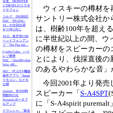
完実、MONSTER
とDIESELのコラボ
ウィスキーの樽材を
イヤフォン
サントリー株式会社か
コルグ、DSD対応
DAC「DS-DAC-
10」の次回出荷
は、樹齢100年を超え
を'13年2月に
ALO、真空管USB
に半世紀以上の間、ウ
ヘッドフォンアン
プ「The Pan Am」
の樽材をスピーカーの
Cypher Labs、ハイ
レゾ携帯
とにより、伐採直後の
DAC「AlgoRhythm
Solo -dB」
のあるやわらかな音」
NEC、PCのTV機能
操作アプリ「Smart
リモコン」などを
今回2001年より発
公開
スピーカー「
S-A4SPT
(
zionote、約300時
間動作のJL
Acousticポータブ
に「S-A4spirit pu
ルアンプ
ドウシシャ、“新生