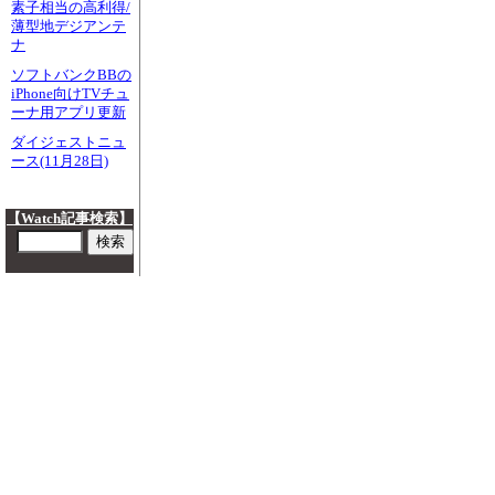
素子相当の高利得/
薄型地デジアンテ
ナ
ソフトバンクBBの
iPhone向けTVチュ
ーナ用アプリ更新
ダイジェストニュ
ース(11月28日)
【Watch記事検索】