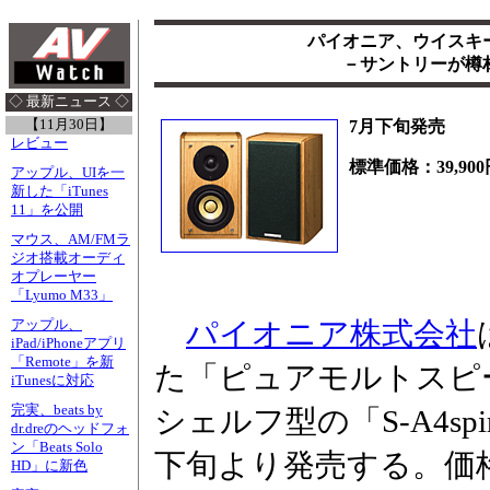
パイオニア、ウイスキ
－サントリーが樽材
◇ 最新ニュース ◇
【11月30日】
7月下旬発売
レビュー
標準価格：39,900
アップル、UIを一
新した「iTunes
11」を公開
マウス、AM/FMラ
ジオ搭載オーディ
オプレーヤー
「Lyumo M33」
パイオニア株式会社
アップル、
iPad/iPhoneアプリ
「Remote」を新
た「ピュアモルトスピ
iTunesに対応
完実、beats by
シェルフ型の「S-A4spirit
dr.dreのヘッドフォ
ン「Beats Solo
下旬より発売する。価格は3
HD」に新色