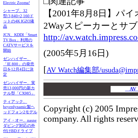
□関連記事
Electric Zooma!
【2001年8月8日】
シャープ、32
型/3,840×2,160ド
ットの4K IGZO液
2Wayスピーカーとサ
晶
http://av.watch.impress.c
JCN、KDDI「Smart
TV Box」利用の
CATVサービスを
(
2005年5月16日
)
開始
ゼンハイザー、
「IE 800」の発売
[
AV Watch編集部/
usuda@impr
日を12月4日に決
定
ゼンハイザー、実
00
売13,000円の新カ
00
AV
ナル型「CX985」
00
ティアック、
Copyright (c) 2005 Impre
beyerdynamic製ヘ
ッドフォン2モデル
company. All rights reser
アイ・オー、nasne
ダビング対応の外
付けBDドライブ