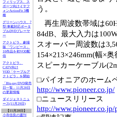
フィリップス、ス
ポーツ向けイヤフ
う。
ォンActionFit 3機
種
再生周波数帯域は60H
グリーンハウス、7
型/車載対応ポータ
ブルDVDプレーヤ
84dB、最大入力は10
ー
スオーバー周波数は3,5
アクトビラ、劇場
版「ワンピース」
10作品を初VOD配
154×213×246mm(幅
信
スピーカーケーブル(2
アクトビラ、
CATV向け
VOD「ケーブルア
クトビラ」を開始
□パイオニアのホーム
「Blu-ray/DVD発売
http://www.pioneer.co.jp/
日一覧」11月28日
の更新情報
□ニュースリリース
ダイジェストニュ
ース(11月29日)
http://www.pioneer.co.jp/
【11月28日】
小寺信良の週刊