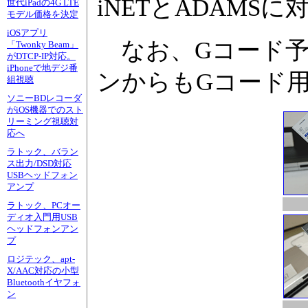
iNETとADAMS
世代iPadの4G LTE
モデル価格を決定
iOSアプリ
なお、Gコード予
「Twonky Beam」
がDTCP-IP対応。
iPhoneで地デジ番
ンからもGコード
組視聴
ソニーBDレコーダ
がiOS機器でのスト
リーミング視聴対
応へ
ラトック、バラン
ス出力/DSD対応
USBヘッドフォン
アンプ
ラトック、PCオー
ディオ入門用USB
ヘッドフォンアン
プ
ロジテック、apt-
X/AAC対応の小型
Bluetoothイヤフォ
ン