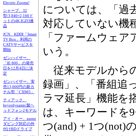
Electric Zooma!
については、「過去
シャープ、32
型/3,840×2,160ド
対応していない機
ットの4K IGZO液
晶
「ファームウェア
JCN、KDDI「Smart
TV Box」利用の
CATVサービスを
いう。
開始
ゼンハイザー、
「IE 800」の発売
従来モデルからの
日を12月4日に決
定
録画」、「番組追
ゼンハイザー、実
売13,000円の新カ
ナル型「CX985」
ラマ延長」機能を
ティアック、
beyerdynamic製ヘ
は、キーワードを
ッドフォン2モデル
アイ・オー、nasne
つ(and) + 1つ
ダビング対応の外
付けBDドライブ