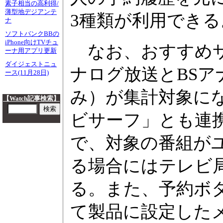
素子相当の高利得/
薄型地デジアンテ
3種類が利用できる
ナ
ソフトバンクBBの
iPhone向けTVチュ
なお、おすすめサ
ーナ用アプリ更新
ダイジェストニュ
ナログ放送とBSア
ース(11月28日)
み）が集計対象に
【Watch記事検索】
ビサーフ」とも連
で、対象の番組が
る場合にはテレビ
る。また、予約ボ
て製品に設定した