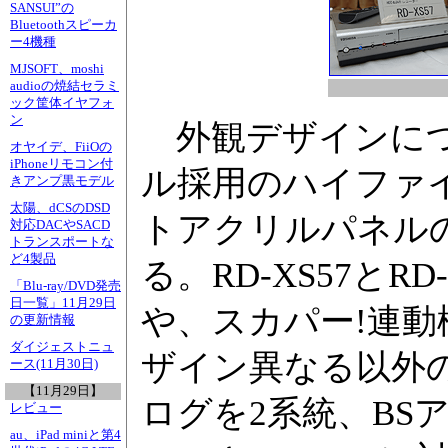
SANSUI”の
Bluetoothスピーカ
ー4機種
MJSOFT、moshi
audioの焼結セラミ
ック筐体イヤフォ
ン
外観デザインについ
オヤイデ、FiiOの
iPhoneリモコン付
ル採用のハイファイ
きアンプ黒モデル
太陽、dCSのDSD
トアクリルパネル
対応DACやSACD
トランスポートな
ど4製品
る。RD-XS57とRD
「Blu-ray/DVD発売
日一覧」11月29日
や、スカパー!連動
の更新情報
ダイジェストニュ
ザイン異なる以外
ース(11月30日)
【11月29日】
ログを2系統、BS
レビュー
au、iPad miniと第4