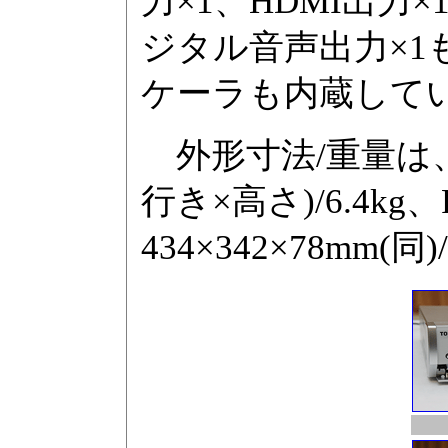
力×1、HDMI出力
ジタル音声出力×1も
ケーラも内蔵して
外形寸法/重量は、RD-
行き×高さ)/6.4kg、
434×342×78mm(同)