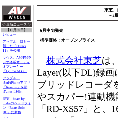
東芝、
－2
◇ 最新ニュース ◇
【11月30日】
6月中旬発売
レビュー
標準価格：オープンプライス
アップル、UIを一
新した「iTunes
11」を公開
株式会社東芝
は、
マウス、AM/FMラ
ジオ搭載オーディ
オプレーヤー
Layer(以下DL
「Lyumo M33」
アップル、
ブリッドレコーダを
iPad/iPhoneアプリ
「Remote」を新
iTunesに対応
やスカパー!連動機能
完実、beats by
dr.dreのヘッドフォ
「RD-XS57」と、
ン「Beats Solo
HD」に新色