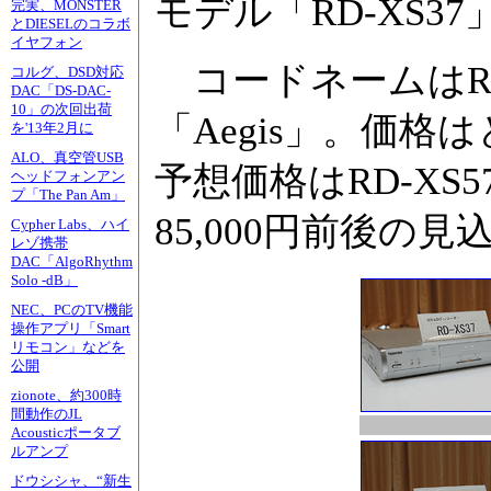
モデル「RD-XS
完実、MONSTER
とDIESELのコラボ
イヤフォン
コードネームはRD-X
コルグ、DSD対応
DAC「DS-DAC-
10」の次回出荷
「Aegis」。価
を'13年2月に
ALO、真空管USB
予想価格はRD-XS57
ヘッドフォンアン
プ「The Pan Am」
85,000円前後の見
Cypher Labs、ハイ
レゾ携帯
DAC「AlgoRhythm
Solo -dB」
NEC、PCのTV機能
操作アプリ「Smart
リモコン」などを
公開
zionote、約300時
間動作のJL
Acousticポータブ
ルアンプ
ドウシシャ、“新生