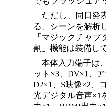
でもブラッシュア
ただし、同日発表
る、シーンを解析
「マジックチャプ
割」機能は装備し
本体入力端子は、
ット×3、DV×1、
D2×1、S映像×2
光デジタル音声×1を