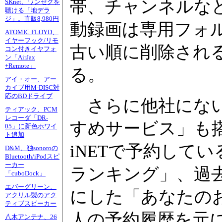
帯、チャンネルな
SKnet、ワンセグを
聴ける「地デラ
ジ」。直販8,980円
動録画は専用フォ
ATOMIC FLOYD、
イヤーフック/リモ
古い順に削除され
コン付きイヤフォ
ン「AirJax
+Remote」
る。
アイ・オー、アー
カイブ用M-DISC対
応のBDドライブ
さらに他社にない
ティアック、PCM
レコーダ「DR-
すめサービス」も
05」に新色ホワイ
ト追加
iNETで予約して
D&M、独sonoroの
Bluetooth/iPodスピ
ーカー
ランキング」、過
「cuboDock」
エバーグリーン、
にした「あなたの
アクリル製のアク
ティブスピーカー
人の予約履歴を元
八木アンテナ、26