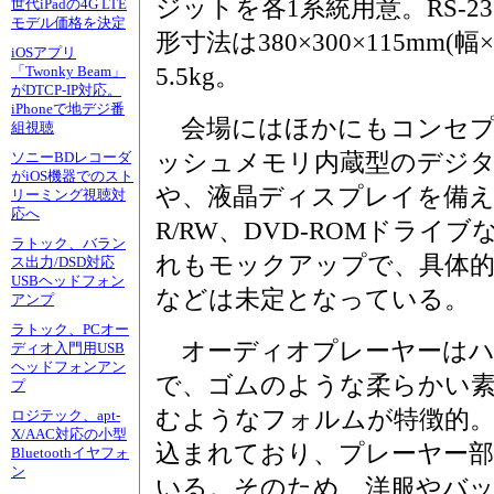
ジットを各1系統用意。RS-
世代iPadの4G LTE
モデル価格を決定
形寸法は380×300×115mm
iOSアプリ
5.5kg。
「Twonky Beam」
がDTCP-IP対応。
iPhoneで地デジ番
会場にはほかにもコンセプ
組視聴
ッシュメモリ内蔵型のデジ
ソニーBDレコーダ
がiOS機器でのスト
や、液晶ディスプレイを備えた
リーミング視聴対
応へ
R/RW、DVD-ROMドライ
ラトック、バラン
れもモックアップで、具体的
ス出力/DSD対応
USBヘッドフォン
などは未定となっている。
アンプ
ラトック、PCオー
オーディオプレーヤーはハ
ディオ入門用USB
ヘッドフォンアン
で、ゴムのような柔らかい
プ
むようなフォルムが特徴的。
ロジテック、apt-
X/AAC対応の小型
込まれており、プレーヤー
Bluetoothイヤフォ
ン
いる。そのため、洋服やバ