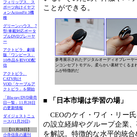
フィリップス、ス
ことができる。
ポーツ向けイヤフ
ォンActionFit 3機
種
グリーンハウス、7
型/車載対応ポータ
ブルDVDプレーヤ
ー
アクトビラ、劇場
版「ワンピース」
参考展示されたデジタルオーディオプレーヤ
10作品を初VOD配
ンコンセプトモデル。柔らかい素材でくるま
信
ムが特徴的だ
アクトビラ、
CATV向け
VOD「ケーブルア
クトビラ」を開始
「Blu-ray/DVD発売
■ 「日本市場は学習の場」
日一覧」11月28日
の更新情報
CEOのケイ・ワイ・リー氏
ダイジェストニュ
ース(11月29日)
の設立経緯やグループ企業、
【11月28日】
を解説。特徴的な水平的統合
小寺信良の週刊