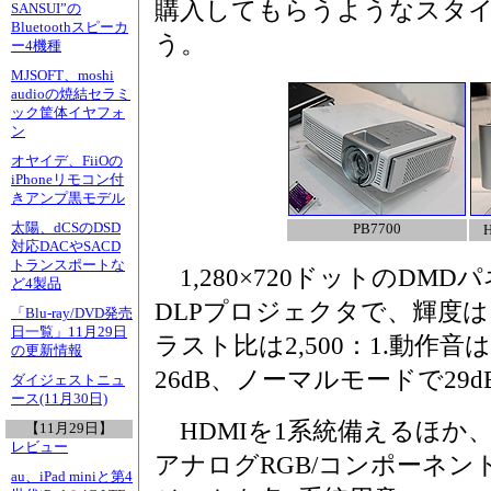
購入してもらうようなスタ
SANSUI”の
Bluetoothスピーカ
う。
ー4機種
MJSOFT、moshi
audioの焼結セラミ
ック筐体イヤフォ
ン
オヤイデ、FiiOの
iPhoneリモコン付
きアンプ黒モデル
太陽、dCSのDSD
PB7700
対応DACやSACD
トランスポートな
1,280×720ドットのDM
ど4製品
DLPプロジェクタで、輝度は1
「Blu-ray/DVD発売
日一覧」11月29日
ラスト比は2,500：1.動作
の更新情報
26dB、ノーマルモードで29d
ダイジェストニュ
ース(11月30日)
HDMIを1系統備えるほか、
【11月29日】
レビュー
アナログRGB/コンポーネント
au、iPad miniと第4