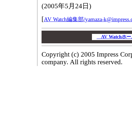
(
2005年5月24日
)
[
AV Watch編集部/
yamaza-k@impress.c
00
00
AV Watch
00
Copyright (c) 2005 Impress Cor
company. All rights reserved.