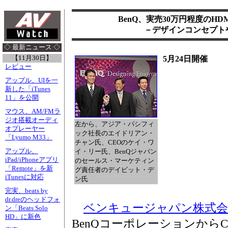
BenQ、実売30万円程度のHD
－デザインコンセプト
◇ 最新ニュース ◇
【11月30日】
5月24日開催
レビュー
アップル、UIを一
新した「iTunes
11」を公開
マウス、AM/FMラ
ジオ搭載オーディ
左から、アジア・パシフィ
オプレーヤー
ック社長のエイドリアン・
「Lyumo M33」
チャン氏、CEOのケイ・ワ
アップル、
イ・リー氏、BenQジャパン
iPad/iPhoneアプリ
のセールス・マーケティン
「Remote」を新
グ責任者のデイビット・デ
iTunesに対応
ン氏
完実、beats by
dr.dreのヘッドフォ
ベンキュージャパン株式会
ン「Beats Solo
HD」に新色
BenQコーポレーションから