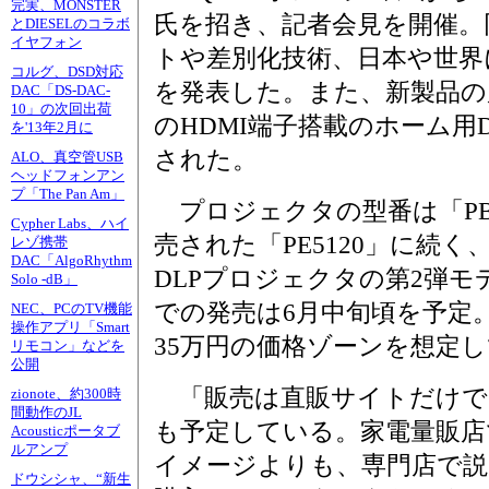
完実、MONSTER
氏を招き、記者会見を開催。
とDIESELのコラボ
イヤフォン
トや差別化技術、日本や世界
コルグ、DSD対応
を発表した。また、新製品の
DAC「DS-DAC-
10」の次回出荷
のHDMI端子搭載のホーム用
を'13年2月に
された。
ALO、真空管USB
ヘッドフォンアン
プ「The Pan Am」
プロジェクタの型番は「PB77
Cypher Labs、ハイ
売された「PE5120」に続
レゾ携帯
DAC「AlgoRhythm
DLPプロジェクタの第2弾
Solo -dB」
での発売は6月中旬頃を予定
NEC、PCのTV機能
操作アプリ「Smart
35万円の価格ゾーンを想定し
リモコン」などを
公開
「販売は直販サイトだけで
zionote、約300時
間動作のJL
も予定している。家電量販店
Acousticポータブ
ルアンプ
イメージよりも、専門店で説
ドウシシャ、“新生