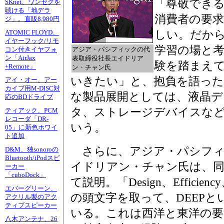
「尊敬でき
SKnet、ワンセグを
聴ける「地デラ
消費者の要
ジ」。直販8,980円
しい。だか
ATOMIC FLOYD、
イヤーフック/リモ
学習の場と
アジア・パシフィックの代
コン付きイヤフォ
ン「AirJax
表取締役社長エイドリア
験を踏まえ
+Remote」
ン・チャン氏
いきたい」と、抱負を語った
アイ・オー、アー
カイブ用M-DISC対
な製品展開としては、液晶
応のBDドライブ
タ、ストレージデバイスな
ティアック、PCM
レコーダ「DR-
いう。
05」に新色ホワイ
ト追加
さらに、アジア・パシフィ
D&M、独sonoroの
Bluetooth/iPodスピ
イドリアン・チャン氏は、
ーカー
「cuboDock」
て説明。「Design、Efficiency、E
エバーグリーン、
の頭文字を取って、DEEP
アクリル製のアク
ティブスピーカー
いる。これは西洋と東洋の要
八木アンテナ、26