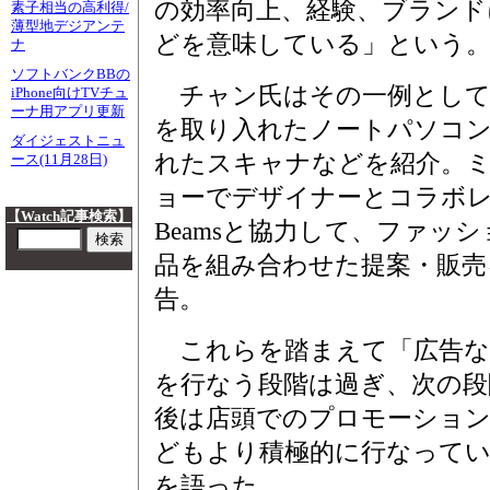
の効率向上、経験、ブランド
素子相当の高利得/
薄型地デジアンテ
どを意味している」という
ナ
ソフトバンクBBの
チャン氏はその一例として
iPhone向けTVチュ
ーナ用アプリ更新
を取り入れたノートパソコ
ダイジェストニュ
れたスキャナなどを紹介。
ース(11月28日)
ョーでデザイナーとコラボ
【Watch記事検索】
Beamsと協力して、ファッシ
品を組み合わせた提案・販売
告。
これらを踏まえて「広告な
を行なう段階は過ぎ、次の段
後は店頭でのプロモーショ
どもより積極的に行なってい
を語った。