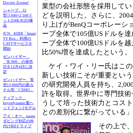
Electric Zooma!
業型の会社形態を採用してい
シャープ、32
どを説明した。さらに、200
型/3,840×2,160ド
ットの4K IGZO液
り上げがBenQコーポレーシ
晶
ープ全体で105億USドルを
JCN、KDDI「Smart
TV Box」利用の
ープ全体で100億USドルを
CATVサービスを
開始
比50%増を達成したという。
ゼンハイザー、
「IE 800」の発売
ケイ・ワイ・リー氏はこの
日を12月4日に決
定
新しい技術こそが重要という信
ゼンハイザー、実
の研究開発人員を持ち、2,0
売13,000円の新カ
ナル型「CX985」
許を取得。世界中に専門技術
ティアック、
うして培った技術力とコス
beyerdynamic製ヘ
ッドフォン2モデル
との差別化に繋がっている」
アイ・オー、nasne
ダビング対応の外
その上で、
付けBDドライブ