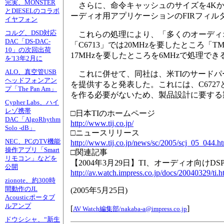
完実、MONSTER
さらに、命令キャッシュのサイズを4Kか
とDIESELのコラボ
ーディオ用アプリケーションのFIRフィル
イヤフォン
コルグ、DSD対応
これらの処理により、「多くのオーディオ
DAC「DS-DAC-
「C6713」では20MHzを要したところ「T
10」の次回出荷
17MHzを要したところを6MHzで処理で
を'13年2月に
ALO、真空管USB
これに併せて、同社は、米TIのサードパーティーで
ヘッドフォンアン
を提供すると発表した。これには、C672
プ「The Pan Am」
を作る必要がないため、製品設計に要する
Cypher Labs、ハイ
レゾ携帯
□日本TIのホームページ
DAC「AlgoRhythm
http://www.tij.co.jp/
Solo -dB」
□ニュースリリース
NEC、PCのTV機能
http://www.tij.co.jp/news/sc/2005/scj_05_044.h
操作アプリ「Smart
□関連記事
リモコン」などを
【2004年3月29日】TI、オーディオ向けDS
公開
http://av.watch.impress.co.jp/docs/20040329/ti.
zionote、約300時
間動作のJL
(
2005年5月25日
)
Acousticポータブ
ルアンプ
[
]
AV Watch編集部/
nakaba-a@impress.co.jp
ドウシシャ、“新生