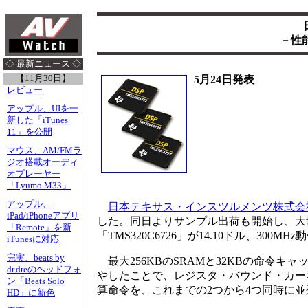
－性能
◇ 最新ニュース ◇
【11月30日】
5月24日発表
レビュー
アップル、UIを一
新した「iTunes
11」を公開
マウス、AM/FMラ
ジオ搭載オーディ
オプレーヤー
「Lyumo M33」
アップル、
日本テキサス・インスツルメンツ株式会
iPad/iPhoneアプリ
した。同日よりサンプル出荷も開始し、大量注文時
「Remote」を新
「TMS320C6726」が14.10ドル、300MH
iTunesに対応
完実、beats by
最大256KBのSRAMと32KBの命令キ
dr.dreのヘッドフォ
やしたことで、レジスタ・バウンド・カー
ン「Beats Solo
算命令を、これまでの2つから4つ同時に並
HD」に新色