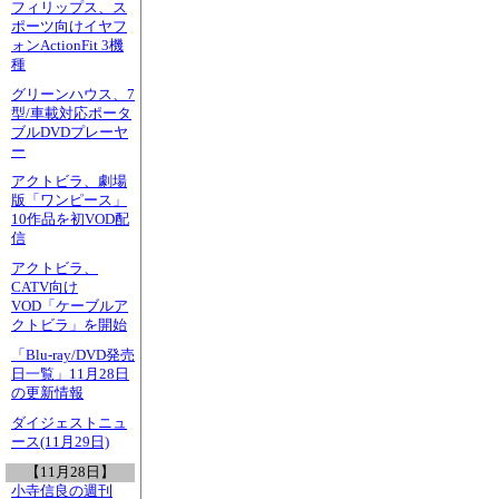
フィリップス、ス
ポーツ向けイヤフ
ォンActionFit 3機
種
グリーンハウス、7
型/車載対応ポータ
ブルDVDプレーヤ
ー
アクトビラ、劇場
版「ワンピース」
10作品を初VOD配
信
アクトビラ、
CATV向け
VOD「ケーブルア
クトビラ」を開始
「Blu-ray/DVD発売
日一覧」11月28日
の更新情報
ダイジェストニュ
ース(11月29日)
【11月28日】
小寺信良の週刊