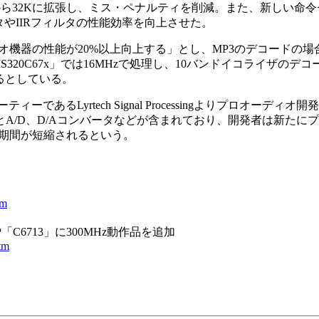
ら32Kに拡張し、ミス・ペナルティを削減。また、新しい命令
タやIIRフィルタの性能効率を向上させた。
機器の性能が20%以上向上する」とし、MP3のデコードの場
MS320C67x」では16MHzで処理し、10バンドイコライザのデコ
きるとしている。
あるLyrtech Signal Processingよりプロオーディオ
7とA/D、D/Aコンバータなどが含まれており、開発者は新たに
期間が短縮されるという。
tm
P「C6713」に300MHz動作品を追加
htm