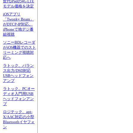
世代iPadの4G LTE
モデル価格を決定
iOSアプリ
「Twonky Beam」
がDTCP-IP対応。
iPhoneで地デジ番
組視聴
ソニーBDレコーダ
がiOS機器でのスト
リーミング視聴対
応へ
ラトック、バラン
ス出力/DSD対応
USBヘッドフォン
アンプ
ラトック、PCオー
ディオ入門用USB
ヘッドフォンアン
プ
ロジテック、apt-
X/AAC対応の小型
Bluetoothイヤフォ
ン