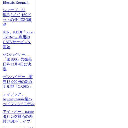
Electric Zooma!
シャープ、32
型/3,840×2,160ド
ットの4K IGZO液
晶
JCN、KDDI「Smart
TV Box」利用の
CATVサービスを
開始
ゼンハイザー、
「IE 800」の発売
日を12月4日に決
定
ゼンハイザー、実
売13,000円の新カ
ナル型「CX985」
ティアック、
beyerdynamic製ヘ
ッドフォン2モデル
アイ・オー、nasne
ダビング対応の外
付けBDドライブ