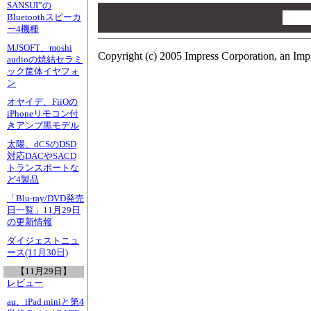
SANSUI”の
00
00
Bluetoothスピーカ
ー4機種
00
MJSOFT、moshi
Copyright (c) 2005 Impress Corporation, an Imp
audioの焼結セラミ
ック筐体イヤフォ
ン
オヤイデ、FiiOの
iPhoneリモコン付
きアンプ黒モデル
太陽、dCSのDSD
対応DACやSACD
トランスポートな
ど4製品
「Blu-ray/DVD発売
日一覧」11月29日
の更新情報
ダイジェストニュ
ース(11月30日)
【11月29日】
レビュー
au、iPad miniと第4