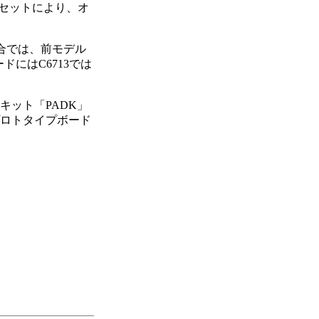
セットにより、オ
合では、前モデル
ードにはC6713では
開発キット「PADK」
プロトタイプボード