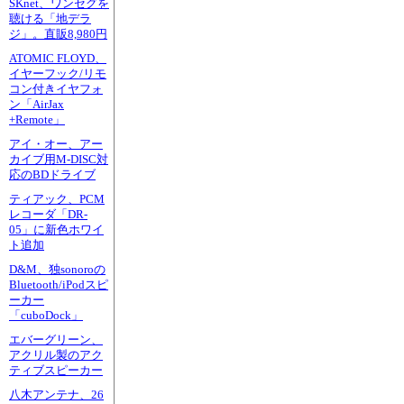
SKnet、ワンセグを
聴ける「地デラ
ジ」。直販8,980円
ATOMIC FLOYD、
イヤーフック/リモ
コン付きイヤフォ
ン「AirJax
+Remote」
アイ・オー、アー
カイブ用M-DISC対
応のBDドライブ
ティアック、PCM
レコーダ「DR-
05」に新色ホワイ
ト追加
D&M、独sonoroの
Bluetooth/iPodスピ
ーカー
「cuboDock」
エバーグリーン、
アクリル製のアク
ティブスピーカー
八木アンテナ、26