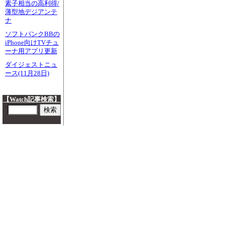
素子相当の高利得/
薄型地デジアンテ
ナ
ソフトバンクBBの
iPhone向けTVチュ
ーナ用アプリ更新
ダイジェストニュ
ース(11月28日)
【Watch記事検索】