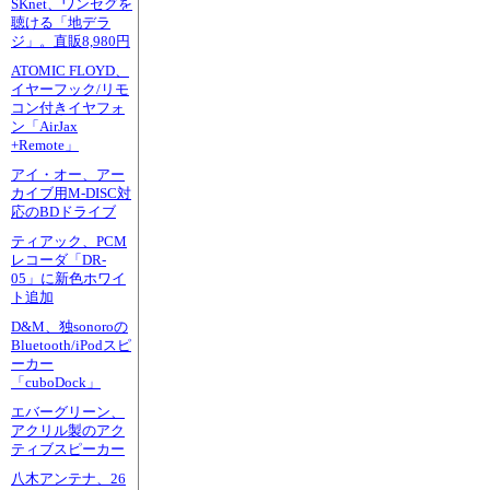
SKnet、ワンセグを
聴ける「地デラ
ジ」。直販8,980円
ATOMIC FLOYD、
イヤーフック/リモ
コン付きイヤフォ
ン「AirJax
+Remote」
アイ・オー、アー
カイブ用M-DISC対
応のBDドライブ
ティアック、PCM
レコーダ「DR-
05」に新色ホワイ
ト追加
D&M、独sonoroの
Bluetooth/iPodスピ
ーカー
「cuboDock」
エバーグリーン、
アクリル製のアク
ティブスピーカー
八木アンテナ、26