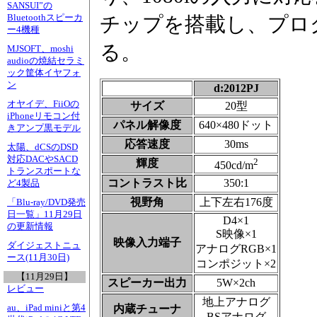
SANSUI”の
チップを搭載し、プロ
Bluetoothスピーカ
ー4機種
る。
MJSOFT、moshi
audioの焼結セラミ
ック筐体イヤフォ
ン
d:2012PJ
オヤイデ、FiiOの
サイズ
20型
iPhoneリモコン付
パネル解像度
640×480ドット
きアンプ黒モデル
応答速度
30ms
太陽、dCSのDSD
対応DACやSACD
2
輝度
450cd/m
トランスポートな
コントラスト比
350:1
ど4製品
視野角
上下左右176度
「Blu-ray/DVD発売
日一覧」11月29日
D4×1
の更新情報
S映像×1
映像入力端子
ダイジェストニュ
アナログRGB×1
ース(11月30日)
コンポジット×2
【11月29日】
スピーカー出力
5W×2ch
レビュー
地上アナログ
内蔵チューナ
au、iPad miniと第4
BSアナログ