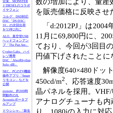
数の増加により、量産
完実、MONSTER
とDIESELのコラボ
を販売価格に反映させ
イヤフォン
コルグ、DSD対応
DAC「DS-DAC-
「d:2012PJ」は2004
10」の次回出荷
を'13年2月に
11月に69,800円に、2
ALO、真空管USB
ヘッドフォンアン
ており、今回が3回目の価
プ「The Pan Am」
Cypher Labs、ハイ
円値下げされたことに
レゾ携帯
DAC「AlgoRhythm
Solo -dB」
解像度640×480ドッ
NEC、PCのTV機能
操作アプリ「Smart
2
450cd/m
、応答速度30m
リモコン」などを
公開
晶パネルを採用。VHF/
zionote、約300時
間動作のJL
アナログチューナも内
Acousticポータブ
ルアンプ
り、1080iの入力に
ドウシシャ、“新生