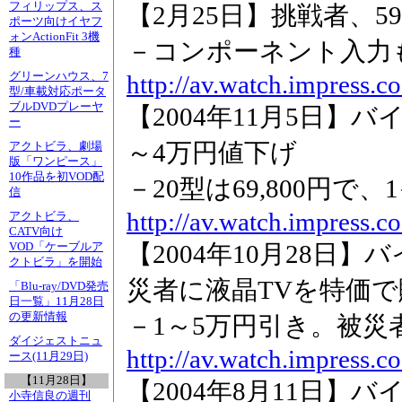
フィリップス、ス
【2月25日】挑戦者、59
ポーツ向けイヤフ
ォンActionFit 3機
－コンポーネント入力
種
http://av.watch.impress.
グリーンハウス、7
型/車載対応ポータ
ブルDVDプレーヤ
【2004年11月5日】バ
ー
～4万円値下げ
アクトビラ、劇場
版「ワンピース」
10作品を初VOD配
－20型は69,800円で、
信
http://av.watch.impress.
アクトビラ、
CATV向け
【2004年10月28日
VOD「ケーブルア
クトビラ」を開始
災者に液晶TVを特価で
「Blu-ray/DVD発売
日一覧」11月28日
の更新情報
－1～5万円引き。被災
ダイジェストニュ
http://av.watch.impress.
ース(11月29日)
【11月28日】
【2004年8月11日】
小寺信良の週刊