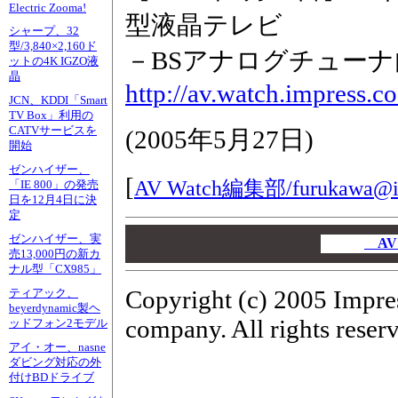
Electric Zooma!
型液晶テレビ
シャープ、32
型/3,840×2,160ド
－BSアナログチューナ内
ットの4K IGZO液
晶
http://av.watch.impress.
JCN、KDDI「Smart
TV Box」利用の
CATVサービスを
(
2005年5月27日
)
開始
ゼンハイザー、
[
AV Watch編集部/
furukawa@i
「IE 800」の発売
日を12月4日に決
定
00
ゼンハイザー、実
00
AV
売13,000円の新カ
00
ナル型「CX985」
Copyright (c) 2005 Impre
ティアック、
beyerdynamic製ヘ
company. All rights reser
ッドフォン2モデル
アイ・オー、nasne
ダビング対応の外
付けBDドライブ