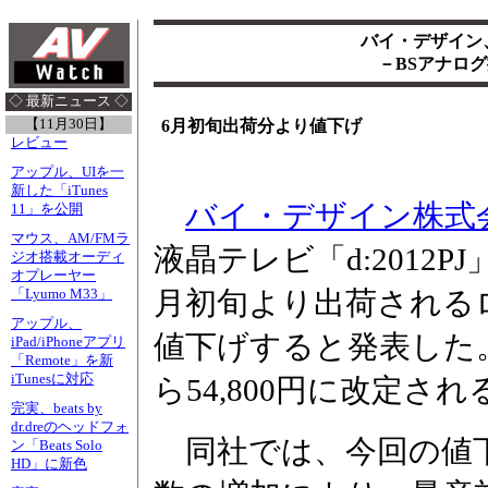
バイ・デザイン、
－BSアナロ
◇ 最新ニュース ◇
【11月30日】
6月初旬出荷分より値下げ
レビュー
アップル、UIを一
新した「iTunes
バイ・デザイン株式
11」を公開
マウス、AM/FMラ
液晶テレビ「d:2012P
ジオ搭載オーディ
オプレーヤー
月初旬より出荷されるロ
「Lyumo M33」
アップル、
値下げすると発表した。現
iPad/iPhoneアプリ
「Remote」を新
iTunesに対応
ら54,800円に改定され
完実、beats by
dr.dreのヘッドフォ
同社では、今回の値下
ン「Beats Solo
HD」に新色