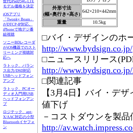
世代iPadの4G LTE
モデル価格を決定
外形寸法
642×210×442mm
(幅×奥行き×高さ)
iOSアプリ
「Twonky Beam」
重量
10.5kg
がDTCP-IP対応。
iPhoneで地デジ番
組視聴
□バイ・デザインのホ
ソニーBDレコーダ
http://www.bydsign.co.jp/
がiOS機器でのスト
リーミング視聴対
□ニュースリリース(PDF
応へ
ラトック、バラン
http://www.bydsign.co.j
ス出力/DSD対応
USBヘッドフォン
□関連記事
アンプ
ラトック、PCオー
【3月4日】バイ・デザイ
ディオ入門用USB
ヘッドフォンアン
値下げ
プ
ロジテック、apt-
－コストダウンを製品
X/AAC対応の小型
Bluetoothイヤフォ
http://av.watch.impress.
ン