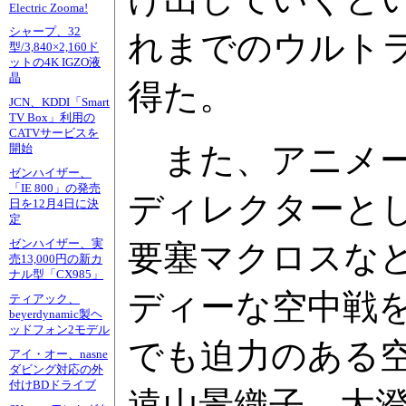
Electric Zooma!
シャープ、32
れまでのウルト
型/3,840×2,160ド
ットの4K IGZO液
晶
得た。
JCN、KDDI「Smart
TV Box」利用の
CATVサービスを
また、アニメー
開始
ゼンハイザー、
「IE 800」の発売
ディレクターと
日を12月4日に決
定
ゼンハイザー、実
要塞マクロスな
売13,000円の新カ
ナル型「CX985」
ディーな空中戦を
ティアック、
beyerdynamic製ヘ
ッドフォン2モデル
でも迫力のある
アイ・オー、nasne
ダビング対応の外
付けBDドライブ
遠山景織子、大