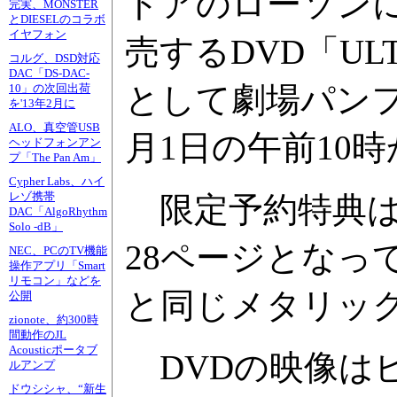
トアのローソンに
完実、MONSTER
とDIESELのコラボ
イヤフォン
売するDVD「ULT
コルグ、DSD対応
DAC「DS-DAC-
として劇場パン
10」の次回出荷
を'13年2月に
ALO、真空管USB
月1日の午前10時
ヘッドフォンアン
プ「The Pan Am」
Cypher Labs、ハイ
レゾ携帯
限定予約特典は
DAC「AlgoRhythm
Solo -dB」
28ページとなっ
NEC、PCのTV機能
操作アプリ「Smart
リモコン」などを
と同じメタリック
公開
zionote、約300時
間動作のJL
Acousticポータブ
DVDの映像は
ルアンプ
ドウシシャ、“新生