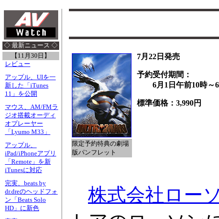
◇ 最新ニュース ◇
【11月30日】
7月22日発売
レビュー
予約受付期間：
アップル、UIを一
6月1日午前10時～6月
新した「iTunes
11」を公開
標準価格：3,990円
マウス、AM/FMラ
ジオ搭載オーディ
オプレーヤー
「Lyumo M33」
限定予約特典の劇場
アップル、
版パンフレット
iPad/iPhoneアプリ
「Remote」を新
iTunesに対応
完実、beats by
株式会社ロー
dr.dreのヘッドフォ
ン「Beats Solo
HD」に新色