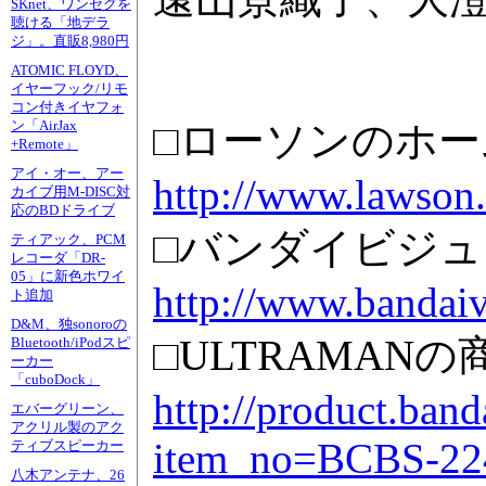
SKnet、ワンセグを
聴ける「地デラ
ジ」。直販8,980円
ATOMIC FLOYD、
イヤーフック/リモ
コン付きイヤフォ
□ローソンのホ
ン「AirJax
+Remote」
アイ・オー、アー
http://www.lawson.
カイブ用M-DISC対
応のBDドライブ
□バンダイビジ
ティアック、PCM
レコーダ「DR-
05」に新色ホワイ
http://www.bandaivi
ト追加
D&M、独sonoroの
□ULTRAMAN
Bluetooth/iPodスピ
ーカー
「cuboDock」
http://product.ban
エバーグリーン、
アクリル製のアク
item_no=BCBS-22
ティブスピーカー
八木アンテナ、26