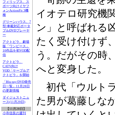
フィリップス、ス
ポーツ向けイヤフ
イオテロ研究機関
ォンActionFit 3機
種
グリーンハウス、7
ン」と呼ばれる凶
型/車載対応ポータ
ブルDVDプレーヤ
ー
たく受け付けず
アクトビラ、劇場
版「ワンピース」
10作品を初VOD配
う。だがその時
信
アクトビラ、
へと変身した。
CATV向け
VOD「ケーブルア
クトビラ」を開始
「Blu-ray/DVD発売
初代「ウルトラ
日一覧」11月28日
の更新情報
た男が葛藤しな
ダイジェストニュ
ース(11月29日)
【11月28日】
け出していくと
小寺信良の週刊