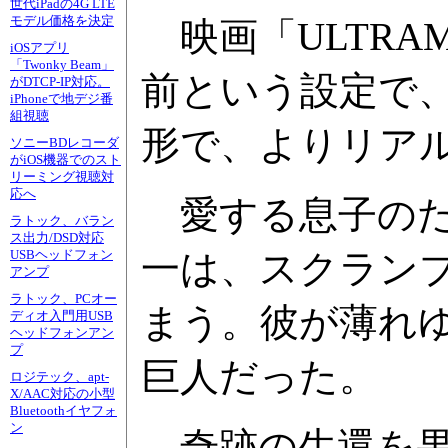
世代iPadの4G LTE
モデル価格を決定
映画「ULTRA
iOSアプリ
「Twonky Beam」
前という設定で
がDTCP-IP対応。
iPhoneで地デジ番
組視聴
形で、よりリア
ソニーBDレコーダ
がiOS機器でのスト
リーミング視聴対
応へ
愛する息子のた
ラトック、バラン
ス出力/DSD対応
一は、スクラン
USBヘッドフォン
アンプ
ラトック、PCオー
まう。彼が薄れ
ディオ入門用USB
ヘッドフォンアン
プ
巨人だった。
ロジテック、apt-
X/AAC対応の小型
Bluetoothイヤフォ
ン
奇跡の生還を果