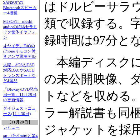
はドルビーサラウ
SANSUI”の
Bluetoothスピーカ
ー4機種
類で収録する。
MJSOFT、moshi
audioの焼結セラミ
ック筐体イヤフォ
録時間は97分と
ン
オヤイデ、FiiOの
iPhoneリモコン付
きアンプ黒モデル
本編ディスクに
太陽、dCSのDSD
対応DACやSACD
の未公開映像、
トランスポートな
ど4製品
「Blu-ray/DVD発売
トなどを収める
日一覧」11月29日
の更新情報
ラー解説書も同
ダイジェストニュ
ース(11月30日)
【11月29日】
ジャケットを採
レビュー
au、iPad miniと第4