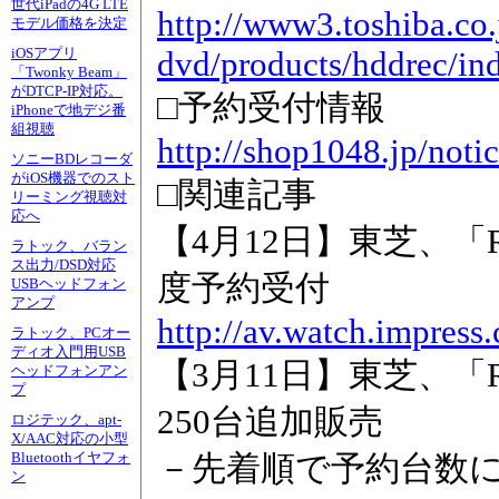
世代iPadの4G LTE
http://www3.toshiba.co.
モデル価格を決定
dvd/products/hddrec/in
iOSアプリ
「Twonky Beam」
がDTCP-IP対応。
□予約受付情報
iPhoneで地デジ番
組視聴
http://shop1048.jp/noti
ソニーBDレコーダ
がiOS機器でのスト
□関連記事
リーミング視聴対
応へ
【4月12日】東芝、「R
ラトック、バラン
ス出力/DSD対応
度予約受付
USBヘッドフォン
アンプ
http://av.watch.impress
ラトック、PCオー
ディオ入門用USB
【3月11日】東芝、「
ヘッドフォンアン
プ
250台追加販売
ロジテック、apt-
X/AAC対応の小型
－先着順で予約台数
Bluetoothイヤフォ
ン