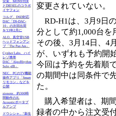
完実、MONSTER
変更されていない。
とDIESELのコラボ
イヤフォン
コルグ、DSD対応
RD-H1は、3月9
DAC「DS-DAC-
10」の次回出荷
分として約1,000台
を'13年2月に
ALO、真空管USB
その後、3月14日、4
ヘッドフォンアン
プ「The Pan Am」
が、いずれも予約開
Cypher Labs、ハイ
レゾ携帯
今回は予約を先着順では
DAC「AlgoRhythm
Solo -dB」
の期間中は同条件で
NEC、PCのTV機能
操作アプリ「Smart
リモコン」などを
た。
公開
zionote、約300時
間動作のJL
購入希望者は、期間
Acousticポータブ
ルアンプ
録者の中から注文受
ドウシシャ、“新生