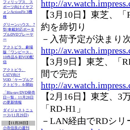
http://av.watch.impress
フィリップス、ス
ポーツ向けイヤフ
【3月10日】東芝、「
ォンActionFit 3機
種
約を締切り
グリーンハウス、7
型/車載対応ポータ
ブルDVDプレーヤ
－入荷予定が決まり
ー
アクトビラ、劇場
http://av.watch.impress
版「ワンピース」
10作品を初VOD配
【3月9日】東芝、「R
信
アクトビラ、
間で完売
CATV向け
VOD「ケーブルア
http://av.watch.impress
クトビラ」を開始
「Blu-ray/DVD発売
【2月16日】東芝、3万
日一覧」11月28日
の更新情報
「RD-H1」
ダイジェストニュ
ース(11月29日)
－LAN経由でRDシリ
【11月28日】
小寺信良の週刊