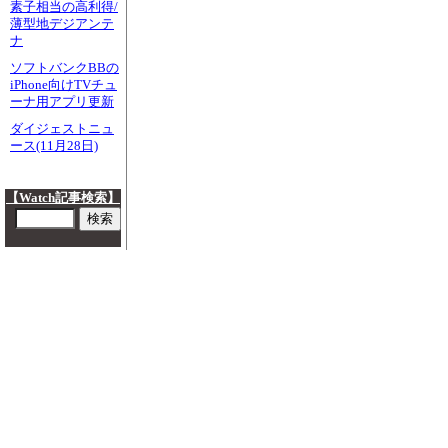
素子相当の高利得/
薄型地デジアンテ
ナ
ソフトバンクBBの
iPhone向けTVチュ
ーナ用アプリ更新
ダイジェストニュ
ース(11月28日)
【Watch記事検索】