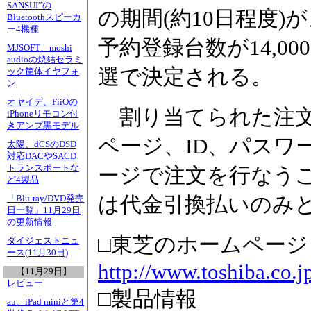
SANSUI”の
の期間(約10日程度
Bluetoothスピーカ
ー4機種
予約登録台数が14,00
MJSOFT、moshi
audioの焼結セラミ
選で決定される。
ック筐体イヤフォ
ン
オヤイデ、FiiOの
割り当てられた注文
iPhoneリモコン付
きアンプ黒モデル
ページ、ID、パスワ
太陽、dCSのDSD
対応DACやSACD
トランスポートな
ージで注文を行なう
ど4製品
は代金引換払いのみ
「Blu-ray/DVD発売
日一覧」11月29日
の更新情報
□東芝のホームページ
ダイジェストニュ
ース(11月30日)
http://www.toshiba.co.j
【11月29日】
レビュー
□製品情報
au、iPad miniと第4