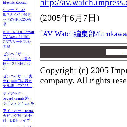
http://av.watch.impress
Electric Zooma!
シャープ、32
型/3,840×2,160ド
(
2005年6月7日
)
ットの4K IGZO液
晶
[
AV Watch編集部/
furukawa
JCN、KDDI「Smart
TV Box」利用の
CATVサービスを
開始
00
00
A
ゼンハイザー、
00
「IE 800」の発売
日を12月4日に決
Copyright (c) 2005 Imp
定
ゼンハイザー、実
company. All rights rese
売13,000円の新カ
ナル型「CX985」
ティアック、
beyerdynamic製ヘ
ッドフォン2モデル
アイ・オー、nasne
ダビング対応の外
付けBDドライブ