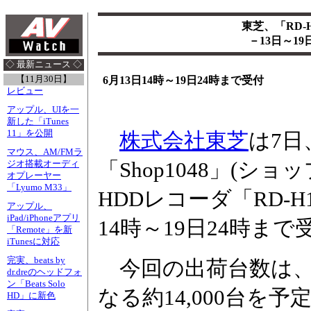
東芝、「RD
－13日～1
◇ 最新ニュース ◇
【11月30日】
6月13日14時～19日24時まで受付
レビュー
アップル、UIを一
新した「iTunes
11」を公開
株式会社東芝
は7日
マウス、AM/FMラ
「Shop1048」(ショ
ジオ搭載オーディ
オプレーヤー
「Lyumo M33」
HDDレコーダ「RD-H
アップル、
iPad/iPhoneアプリ
14時～19日24時ま
「Remote」を新
iTunesに対応
完実、beats by
今回の出荷台数は、
dr.dreのヘッドフォ
ン「Beats Solo
なる約14,000台を予
HD」に新色