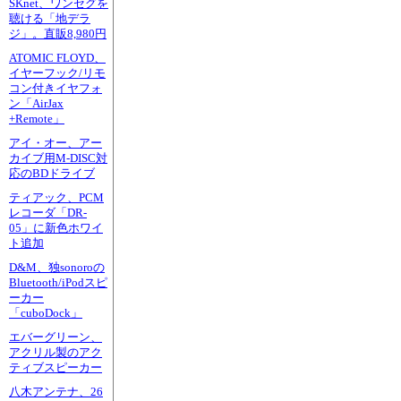
SKnet、ワンセグを
聴ける「地デラ
ジ」。直販8,980円
ATOMIC FLOYD、
イヤーフック/リモ
コン付きイヤフォ
ン「AirJax
+Remote」
アイ・オー、アー
カイブ用M-DISC対
応のBDドライブ
ティアック、PCM
レコーダ「DR-
05」に新色ホワイ
ト追加
D&M、独sonoroの
Bluetooth/iPodスピ
ーカー
「cuboDock」
エバーグリーン、
アクリル製のアク
ティブスピーカー
八木アンテナ、26