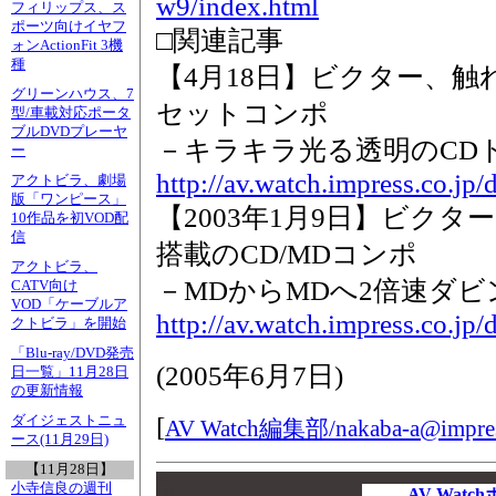
w9/index.html
フィリップス、ス
ポーツ向けイヤフ
□関連記事
ォンActionFit 3機
種
【4月18日】ビクター、触れ
グリーンハウス、7
セットコンポ
型/車載対応ポータ
ブルDVDプレーヤ
－キラキラ光る透明のCD
ー
http://av.watch.impress.co.jp
アクトビラ、劇場
版「ワンピース」
【2003年1月9日】ビク
10作品を初VOD配
信
搭載のCD/MDコンポ
アクトビラ、
－MDからMDへ2倍速ダ
CATV向け
VOD「ケーブルア
http://av.watch.impress.co.jp
クトビラ」を開始
「Blu-ray/DVD発売
(
2005年6月7日
)
日一覧」11月28日
の更新情報
[
ダイジェストニュ
AV Watch編集部/
nakaba-a@impres
ース(11月29日)
【11月28日】
00
小寺信良の週刊
00
AV Wat