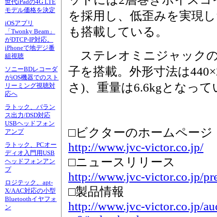
世代iPadの4G LTE
モデル価格を決定
を採用し、低歪みを実現し
iOSアプリ
も搭載している。
「Twonky Beam」
がDTCP-IP対応。
iPhoneで地デジ番
ステレオミニジャックのA
組視聴
子を搭載。外形寸法は440×2
ソニーBDレコーダ
がiOS機器でのスト
さ)、重量は6.6kgとなっ
リーミング視聴対
応へ
ラトック、バラン
ス出力/DSD対応
USBヘッドフォン
□ビクターのホームページ
アンプ
http://www.jvc-victor.co.jp/
ラトック、PCオー
ディオ入門用USB
□ニュースリリース
ヘッドフォンアン
プ
http://www.jvc-victor.co.jp/p
ロジテック、apt-
□製品情報
X/AAC対応の小型
Bluetoothイヤフォ
http://www.jvc-victor.co.jp/a
ン