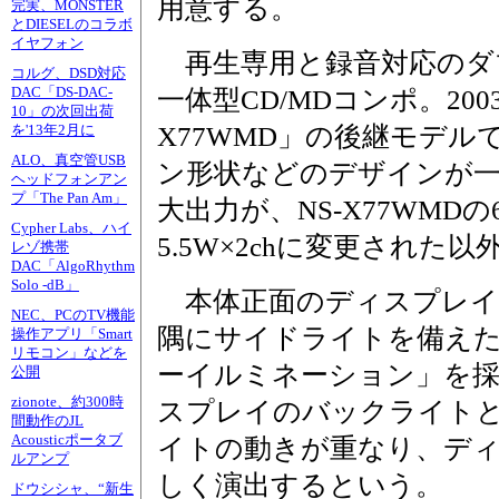
用意する。
完実、MONSTER
とDIESELのコラボ
イヤフォン
再生専用と録音対応のダ
コルグ、DSD対応
DAC「DS-DAC-
一体型CD/MDコンポ。200
10」の次回出荷
X77WMD」の後継モデ
を'13年2月に
ALO、真空管USB
ン形状などのデザインが
ヘッドフォンアン
プ「The Pan Am」
大出力が、NS-X77WMDの6
Cypher Labs、ハイ
5.5W×2chに変更された
レゾ携帯
DAC「AlgoRhythm
Solo -dB」
本体正面のディスプレイ
NEC、PCのTV機能
隅にサイドライトを備え
操作アプリ「Smart
リモコン」などを
ーイルミネーション」を
公開
zionote、約300時
スプレイのバックライト
間動作のJL
Acousticポータブ
イトの動きが重なり、デ
ルアンプ
しく演出するという。
ドウシシャ、“新生