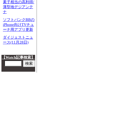
素子相当の高利得/
薄型地デジアンテ
ナ
ソフトバンクBBの
iPhone向けTVチュ
ーナ用アプリ更新
ダイジェストニュ
ース(11月28日)
【Watch記事検索】