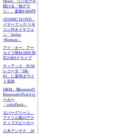
SKnet、ワンセグを
聴ける「地デラ
ジ」。直販8,980円
ATOMIC FLOYD、
イヤーフック/リモ
コン付きイヤフォ
ン「AirJax
+Remote」
アイ・オー、アー
カイブ用M-DISC対
応のBDドライブ
ティアック、PCM
レコーダ「DR-
05」に新色ホワイ
ト追加
D&M、独sonoroの
Bluetooth/iPodスピ
ーカー
「cuboDock」
エバーグリーン、
アクリル製のアク
ティブスピーカー
八木アンテナ、26