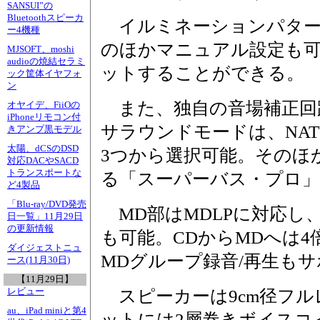
SANSUI”の
Bluetoothスピーカ
イルミネーションパター
ー4機種
のほかマニュアル設定も可
MJSOFT、moshi
audioの焼結セラミ
ットすることができる。
ック筐体イヤフォ
ン
また、独自の音場補正回
オヤイデ、FiiOの
iPhoneリモコン付
サラウンドモードは、NATU
きアンプ黒モデル
太陽、dCSのDSD
3つから選択可能。そのほ
対応DACやSACD
トランスポートな
る「スーパーバス・プロ
ど4製品
「Blu-ray/DVD発売
MD部はMDLPに対応し、
日一覧」11月29日
の更新情報
も可能。CDからMDへは
ダイジェストニュ
MDグループ録音/再生も
ース(11月30日)
【11月29日】
レビュー
スピーカーは9cm径フル
au、iPad miniと第4
ットには2層巻きボイスコ