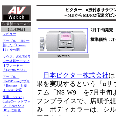
ビクター、α波付きサラウン
－MDからMDの2倍速ダビ
◇ 最新ニュース ◇
【11月30日】
7月中旬発売
レビュー
標準価格：オ
アップル、UIを一
新した「iTunes
11」を公開
NS-W9-S
マウス、AM/FMラ
ジオ搭載オーディ
オプレーヤー
「Lyumo M33」
日本ビクター株式会社
は
アップル、
iPad/iPhoneアプリ
果を実現するという「αサウ
「Remote」を新
iTunesに対応
テム「NS-W9」を7月中
完実、beats by
プンプライスで、店頭予想価
dr.dreのヘッドフォ
ン「Beats Solo
み。ボディカラーは、シルバー
HD」に新色