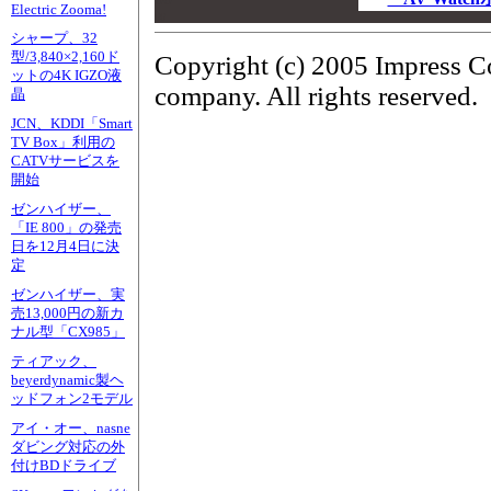
Electric Zooma!
00
シャープ、32
型/3,840×2,160ド
Copyright (c) 2005 Impress C
ットの4K IGZO液
company. All rights reserved.
晶
JCN、KDDI「Smart
TV Box」利用の
CATVサービスを
開始
ゼンハイザー、
「IE 800」の発売
日を12月4日に決
定
ゼンハイザー、実
売13,000円の新カ
ナル型「CX985」
ティアック、
beyerdynamic製ヘ
ッドフォン2モデル
アイ・オー、nasne
ダビング対応の外
付けBDドライブ