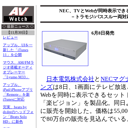
NEC、TVとWebが同時表示でき
－トラモジ/パススルー両対
◇ 最新ニュース ◇
【11月30日】
6月8日発売
レビュー
アップル、UIを一
新した「iTunes
11」を公開
マウス、AM/FMラ
ジオ搭載オーディ
オプレーヤー
「Lyumo M33」
日本電気株式会社
と
NECマ
アップル、
ンズ
は8日、1画面にテレビ放
iPad/iPhoneアプリ
Webを同時に表示できるセットト
「Remote」を新
iTunesに対応
「楽ビジョン」を製品化。同日よ
完実、beats by
に販売を開始した。価格は55,0
dr.dreのヘッドフォ
ン「Beats Solo
で80万台の販売を見込んでいる
HD」に新色