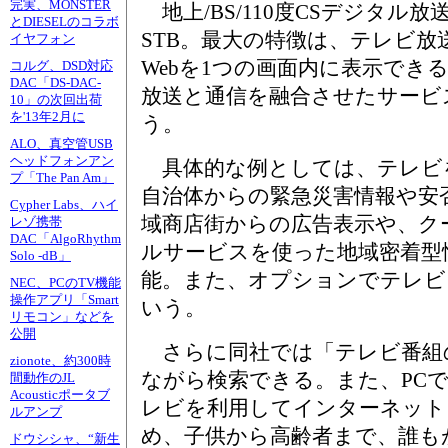
完実、MONSTER
地上/BS/110度CSデジタル
とDIESELのコラボ
STB。最大の特徴は、テレビ
イヤフォン
Webを1つの画面内に表示でき
コルグ、DSD対応
DAC「DS-DAC-
放送と通信を融合させたサービ
10」の次回出荷
を'13年2月に
う。
ALO、真空管USB
ヘッドフォンアン
具体的な例としては、テレビを
プ「The Pan Am」
自治体からの緊急災害情報や安
Cypher Labs、ハイ
域商店街からの広告表示や、ク
レゾ携帯
DAC「AlgoRhythm
ルサービスを使った地域密着型
Solo -dB」
能。また、オプションでテレビ
NEC、PCのTV機能
操作アプリ「Smart
いう。
リモコン」などを
公開
さらに同社では「テレビ番組
zionote、約300時
ながら検索できる。また、PC
間動作のJL
Acousticポータブ
レビを利用してインターネット
ルアンプ
め、子供から高齢者まで、誰も
ドウシシャ、“新生