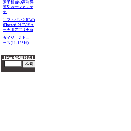
素子相当の高利得/
薄型地デジアンテ
ナ
ソフトバンクBBの
iPhone向けTVチュ
ーナ用アプリ更新
ダイジェストニュ
ース(11月28日)
【Watch記事検索】