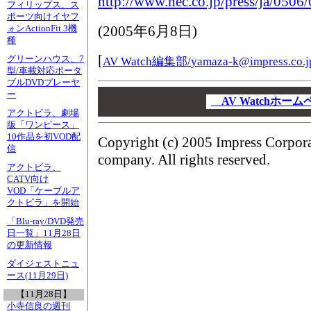
http://www.nec.co.jp/press/ja/0506
フィリップス、ス
ポーツ向けイヤフ
(
2005年6月8日
)
ォンActionFit 3機
種
[
グリーンハウス、7
AV Watch編集部/
yamaza-k@impress.co.j
型/車載対応ポータ
ブルDVDプレーヤ
00
ー
00
AV Watchホー
アクトビラ、劇場
00
版「ワンピース」
10作品を初VOD配
Copyright (c) 2005 Impress Corpor
信
company. All rights reserved.
アクトビラ、
CATV向け
VOD「ケーブルア
クトビラ」を開始
「Blu-ray/DVD発売
日一覧」11月28日
の更新情報
ダイジェストニュ
ース(11月29日)
【11月28日】
小寺信良の週刊