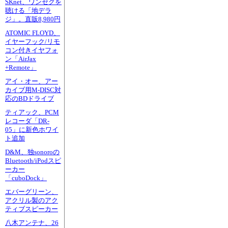
SKnet、ワンセグを
聴ける「地デラ
ジ」。直販8,980円
ATOMIC FLOYD、
イヤーフック/リモ
コン付きイヤフォ
ン「AirJax
+Remote」
アイ・オー、アー
カイブ用M-DISC対
応のBDドライブ
ティアック、PCM
レコーダ「DR-
05」に新色ホワイ
ト追加
D&M、独sonoroの
Bluetooth/iPodスピ
ーカー
「cuboDock」
エバーグリーン、
アクリル製のアク
ティブスピーカー
八木アンテナ、26