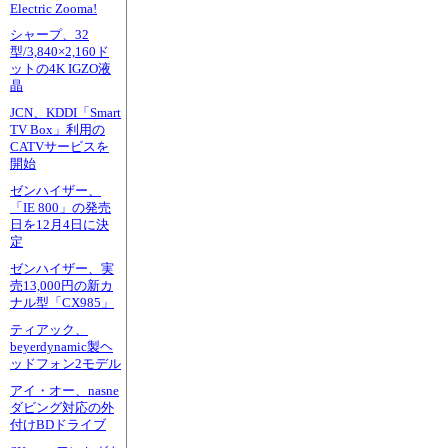
Electric Zooma!
シャープ、32
型/3,840×2,160ド
ットの4K IGZO液
晶
JCN、KDDI「Smart
TV Box」利用の
CATVサービスを
開始
ゼンハイザー、
「IE 800」の発売
日を12月4日に決
定
ゼンハイザー、実
売13,000円の新カ
ナル型「CX985」
ティアック、
beyerdynamic製ヘ
ッドフォン2モデル
アイ・オー、nasne
ダビング対応の外
付けBDドライブ