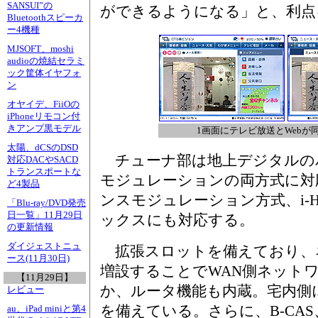
SANSUI”の
ができるようになる」と、利点
Bluetoothスピーカ
ー4機種
MJSOFT、moshi
audioの焼結セラミ
ック筐体イヤフォ
ン
オヤイデ、FiiOの
iPhoneリモコン付
きアンプ黒モデル
1画面にテレビ放送とWebが
太陽、dCSのDSD
チューナ部は地上デジタルの
対応DACやSACD
トランスポートな
モジュレーションの両方式に対応。
ど4製品
ンスモジュレーション方式、i-HIT
「Blu-ray/DVD発売
日一覧」11月29日
ックスにも対応する。
の更新情報
ダイジェストニュ
拡張スロットを備えており、
ース(11月30日)
増設することでWAN側ネット
【11月29日】
か、ルータ機能も内蔵。宅内側に1系
レビュー
を備えている。さらに、B-CAS
au、iPad miniと第4