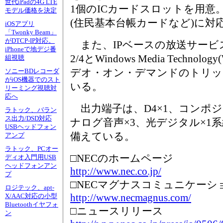
世代iPadの4G LTE
1個のICカードスロットを用意
モデル価格を決定
(住民基本台帳カードなど)に対
iOSアプリ
「Twonky Beam」
がDTCP-IP対応。
また、IPベースの放送サービス
iPhoneで地デジ番
2/4とWindows Media Techn
組視聴
デオ・オン・デマンドのトリッ
ソニーBDレコーダ
がiOS機器でのスト
いる。
リーミング視聴対
応へ
出力端子は、D4×1、コンポジッ
ラトック、バラン
ス出力/DSD対応
ナログ音声×3、光デジタル×1系
USBヘッドフォン
備えている。
アンプ
ラトック、PCオー
□NECのホームページ
ディオ入門用USB
ヘッドフォンアン
http://www.nec.co.jp/
プ
□NECマグナスコミュニケー
ロジテック、apt-
http://www.necmagnus.com/
X/AAC対応の小型
Bluetoothイヤフォ
□ニュースリリース
ン