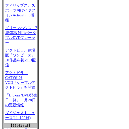
フィリップス、ス
ポーツ向けイヤフ
ォンActionFit 3機
種
グリーンハウス、7
型/車載対応ポータ
ブルDVDプレーヤ
ー
アクトビラ、劇場
版「ワンピース」
10作品を初VOD配
信
アクトビラ、
CATV向け
VOD「ケーブルア
クトビラ」を開始
「Blu-ray/DVD発売
日一覧」11月28日
の更新情報
ダイジェストニュ
ース(11月29日)
【11月28日】