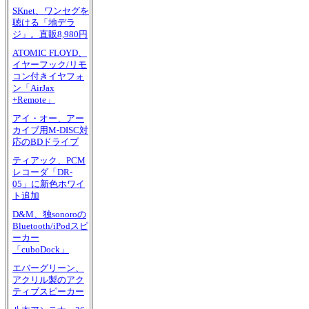
SKnet、ワンセグを
聴ける「地デラ
ジ」。直販8,980円
ATOMIC FLOYD、
イヤーフック/リモ
コン付きイヤフォ
ン「AirJax
+Remote」
アイ・オー、アー
カイブ用M-DISC対
応のBDドライブ
ティアック、PCM
レコーダ「DR-
05」に新色ホワイ
ト追加
D&M、独sonoroの
Bluetooth/iPodスピ
ーカー
「cuboDock」
エバーグリーン、
アクリル製のアク
ティブスピーカー