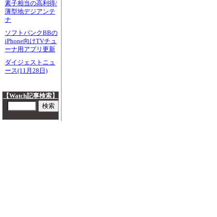
素子相当の高利得/
薄型地デジアンテ
ナ
ソフトバンクBBの
iPhone向けTVチュ
ーナ用アプリ更新
ダイジェストニュ
ース(11月28日)
【Watch記事検索】