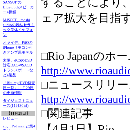
することにより
SANSUI”の
Bluetoothスピーカ
ー4機種
ェア拡大を目指
MJSOFT、moshi
audioの焼結セラミ
ック筐体イヤフォ
ン
オヤイデ、FiiOの
iPhoneリモコン付
□Rio Japanの
きアンプ黒モデル
太陽、dCSのDSD
対応DACやSACD
http://www.rioaudio
トランスポートな
ど4製品
□ニュースリリー
「Blu-ray/DVD発売
日一覧」11月29日
の更新情報
http://www.rioaudi
ダイジェストニュ
ース(11月30日)
□関連記事
【11月29日】
レビュー
【4月1日】Rio、
au、iPad miniと第4