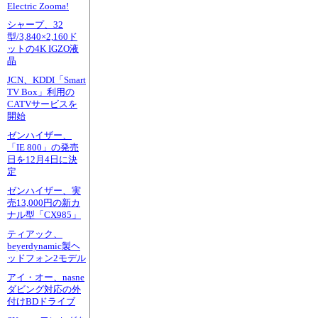
Electric Zooma!
シャープ、32
型/3,840×2,160ド
ットの4K IGZO液
晶
JCN、KDDI「Smart
TV Box」利用の
CATVサービスを
開始
ゼンハイザー、
「IE 800」の発売
日を12月4日に決
定
ゼンハイザー、実
売13,000円の新カ
ナル型「CX985」
ティアック、
beyerdynamic製ヘ
ッドフォン2モデル
アイ・オー、nasne
ダビング対応の外
付けBDドライブ