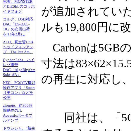
完実、MONSTER
とDIESELのコラボ
が追加されてい
イヤフォン
コルグ、DSD対応
ルも19,800円
DAC「DS-DAC-
10」の次回出荷
を'13年2月に
ALO、真空管USB
Carbonは5
ヘッドフォンアン
プ「The Pan Am」
寸法は83×62×15
Cypher Labs、ハイ
レゾ携帯
DAC「AlgoRhythm
Solo -dB」
の再生に対応し、
NEC、PCのTV機能
操作アプリ「Smart
リモコン」などを
公開
zionote、約300時
間動作のJL
同社は、「5G
Acousticポータブ
ルアンプ
ドウシシャ、“新生