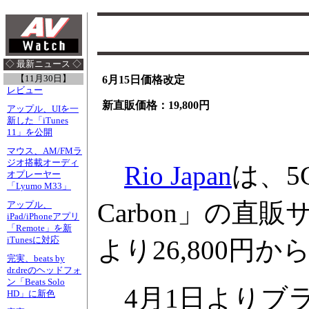
◇ 最新ニュース ◇
【11月30日】
6月15日価格改定
レビュー
新直販価格：19,800円
アップル、UIを一
新した「iTunes
11」を公開
マウス、AM/FMラ
ジオ搭載オーディ
Rio Japan
は、5
オプレーヤー
「Lyumo M33」
Carbon」の直販
アップル、
iPad/iPhoneアプリ
「Remote」を新
iTunesに対応
より26,800円から
完実、beats by
dr.dreのヘッドフォ
ン「Beats Solo
4月1日よりブ
HD」に新色