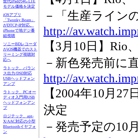
世代iPadの4G LTE
モデル価格を決定
－「生産ライン
iOSアプリ
「Twonky Beam」
がDTCP-IP対応。
http://av.watch.im
iPhoneで地デジ番
組視聴
【3月10日】Rio
ソニーBDレコーダ
がiOS機器でのスト
リーミング視聴対
－新色発売前に
応へ
ラトック、バラン
ス出力/DSD対応
http://av.watch.im
USBヘッドフォン
アンプ
【2004年10月2
ラトック、PCオー
ディオ入門用USB
ヘッドフォンアン
決定
プ
ロジテック、apt-
X/AAC対応の小型
－発売予定の10
Bluetoothイヤフォ
ン