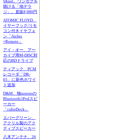
SKnet、ワンセグを
聴ける「地デラ
ジ」。直販8,980円
ATOMIC FLOYD、
イヤーフック/リモ
コン付きイヤフォ
ン「AirJax
+Remote」
アイ・オー、アー
カイブ用M-DISC対
応のBDドライブ
ティアック、PCM
レコーダ「DR-
05」に新色ホワイ
ト追加
D&M、独sonoroの
Bluetooth/iPodスピ
ーカー
「cuboDock」
エバーグリーン、
アクリル製のアク
ティブスピーカー
八木アンテナ、26