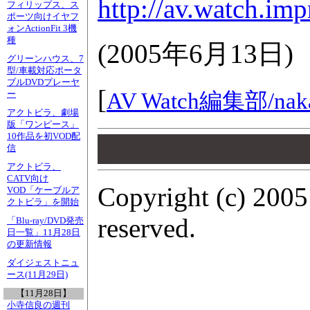
http://av.watch.im
フィリップス、ス
ポーツ向けイヤフ
ォンActionFit 3機
種
(
2005年6月13日
)
グリーンハウス、7
型/車載対応ポータ
ブルDVDプレーヤ
[
AV Watch編集部/
nak
ー
アクトビラ、劇場
版「ワンピース」
10作品を初VOD配
00
00
信
00
アクトビラ、
CATV向け
Copyright (c) 2005
VOD「ケーブルア
クトビラ」を開始
reserved.
「Blu-ray/DVD発売
日一覧」11月28日
の更新情報
ダイジェストニュ
ース(11月29日)
【11月28日】
小寺信良の週刊