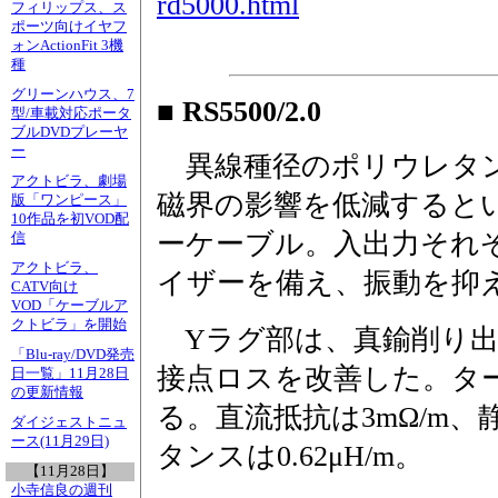
rd5000.html
フィリップス、ス
ポーツ向けイヤフ
ォンActionFit 3機
種
グリーンハウス、7
■ RS5500/2.0
型/車載対応ポータ
ブルDVDプレーヤ
ー
異線種径のポリウレタ
アクトビラ、劇場
磁界の影響を低減すると
版「ワンピース」
10作品を初VOD配
ーケーブル。入出力それ
信
アクトビラ、
イザーを備え、振動を抑
CATV向け
VOD「ケーブルア
クトビラ」を開始
Yラグ部は、真鍮削り出
「Blu-ray/DVD発売
接点ロスを改善した。ター
日一覧」11月28日
の更新情報
る。直流抵抗は3mΩ/m、静
ダイジェストニュ
ース(11月29日)
タンスは0.62μH/m。
【11月28日】
小寺信良の週刊