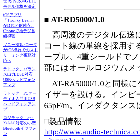
世代iPadの4G LTE
モデル価格を決定
iOSアプリ
■ AT-RD5000/1.0
「Twonky Beam」
がDTCP-IP対応。
iPhoneで地デジ番
高周波のデジタル伝送
組視聴
コート線の単線を採用す
ソニーBDレコーダ
がiOS機器でのスト
ーブル。4重シールドで
リーミング視聴対
応へ
部にはオールロジウムメ
ラトック、バラン
ス出力/DSD対応
USBヘッドフォン
AT-RA5000/1.0と
アンプ
イザーを設ける。インピー
ラトック、PCオー
ディオ入門用USB
65pF/m。インダクタンスは0
ヘッドフォンアン
プ
ロジテック、apt-
□製品情報
X/AAC対応の小型
Bluetoothイヤフォ
http://www.audio-technica.co.
ン