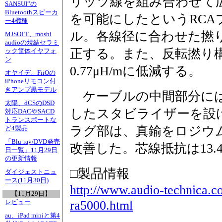
リッツ線を組み合わせて
SANSUI”の
Bluetoothスピーカ
を可能にしたというRC
ー4機種
ル。各線径に合わせた撚
MJSOFT、moshi
audioの焼結セラミ
正する。また、反転撚り
ック筐体イヤフォ
ン
0.77μH/mに低減する。
オヤイデ、FiiOの
iPhoneリモコン付
きアンプ黒モデル
ケーブルの中間部分には
太陽、dCSのDSD
したスタビライザーを設
対応DACやSACD
トランスポートな
ラグ部は、真鍮をロジウ
ど4製品
「Blu-ray/DVD発売
改善した。芯線抵抗は13.4m
日一覧」11月29日
の更新情報
□製品情報
ダイジェストニュ
ース(11月30日)
http://www.audio-technica.co.
【11月29日】
ra5000.html
レビュー
au、iPad miniと第4