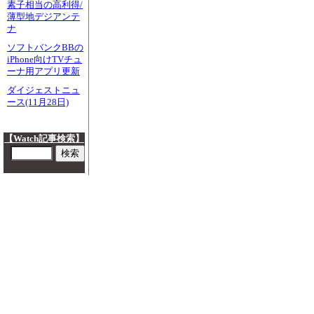
素子相当の高利得/
薄型地デジアンテ
ナ
ソフトバンクBBの
iPhone向けTVチュ
ーナ用アプリ更新
ダイジェストニュ
ース(11月28日)
【Watch記事検索】