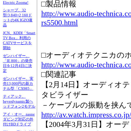
□製品情報
Electric Zooma!
シャープ、32
http://www.audio-technica.co.
型/3,840×2,160ド
ットの4K IGZO液
rs5500.html
晶
JCN、KDDI「Smart
TV Box」利用の
CATVサービスを
開始
□オーディオテクニカの
ゼンハイザー、
「IE 800」の発売
http://www.audio-technica.co
日を12月4日に決
定
□関連記事
ゼンハイザー、実
【2月14日】オーディオ
売13,000円の新カ
ナル型「CX985」
タビライザー
ティアック、
beyerdynamic製ヘ
－ケーブルの振動を挟ん
ッドフォン2モデル
http://av.watch.impress.co.j
アイ・オー、nasne
ダビング対応の外
【2004年3月31日】オ
付けBDドライブ