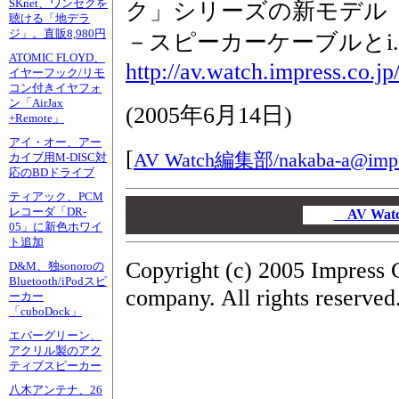
SKnet、ワンセグを
ク」シリーズの新モデル
聴ける「地デラ
ジ」。直販8,980円
－スピーカーケーブルとi.
ATOMIC FLOYD、
http://av.watch.impress.co.j
イヤーフック/リモ
コン付きイヤフォ
ン「AirJax
(
2005年6月14日
)
+Remote」
アイ・オー、アー
[
AV Watch編集部/
nakaba-a@impr
カイブ用M-DISC対
応のBDドライブ
ティアック、PCM
00
レコーダ「DR-
00
AV Wa
05」に新色ホワイ
00
ト追加
Copyright (c) 2005 Impress 
D&M、独sonoroの
Bluetooth/iPodスピ
company. All rights reserved
ーカー
「cuboDock」
エバーグリーン、
アクリル製のアク
ティブスピーカー
八木アンテナ、26