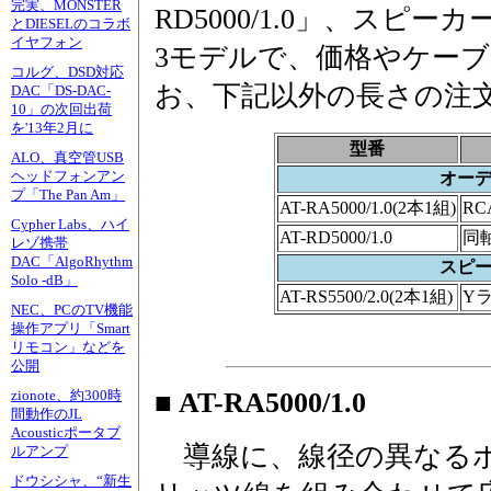
完実、MONSTER
RD5000/1.0」、スピーカー
とDIESELのコラボ
イヤフォン
3モデルで、価格やケー
コルグ、DSD対応
お、下記以外の長さの注
DAC「DS-DAC-
10」の次回出荷
を'13年2月に
型番
ALO、真空管USB
ヘッドフォンアン
オー
プ「The Pan Am」
AT-RA5000/1.0(2本1組)
RC
Cypher Labs、ハイ
AT-RD5000/1.0
同
レゾ携帯
DAC「AlgoRhythm
スピ
Solo -dB」
AT-RS5500/2.0(2本1組)
Y
NEC、PCのTV機能
操作アプリ「Smart
リモコン」などを
公開
■ AT-RA5000/1.0
zionote、約300時
間動作のJL
Acousticポータブ
導線に、線径の異なる
ルアンプ
ドウシシャ、“新生