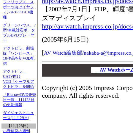
http://av.watch.impress.co.jp/doc
フィリップス、ス
ポーツ向けイヤフ
【2002年7月1日】FHP、輝度3割
ォンActionFit 3機
ズマディスプレイ
種
http://av.watch.impress.co.jp/doc
グリーンハウス、7
型/車載対応ポータ
ブルDVDプレーヤ
(
2005年6月15日
)
ー
アクトビラ、劇場
[
AV Watch編集部/
nakaba-a@impress.co.
版「ワンピース」
10作品を初VOD配
信
00
00
AV Watchホ
アクトビラ、
00
CATV向け
VOD「ケーブルア
Copyright (c) 2005 Impress Corpo
クトビラ」を開始
company. All rights reserved.
「Blu-ray/DVD発売
日一覧」11月28日
の更新情報
ダイジェストニュ
ース(11月29日)
【11月28日】
小寺信良の週刊