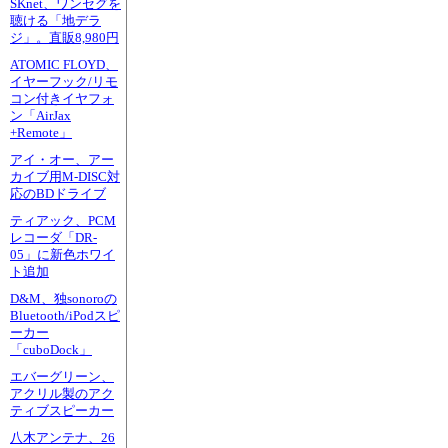
SKnet、ワンセグを
聴ける「地デラ
ジ」。直販8,980円
ATOMIC FLOYD、
イヤーフック/リモ
コン付きイヤフォ
ン「AirJax
+Remote」
アイ・オー、アー
カイブ用M-DISC対
応のBDドライブ
ティアック、PCM
レコーダ「DR-
05」に新色ホワイ
ト追加
D&M、独sonoroの
Bluetooth/iPodスピ
ーカー
「cuboDock」
エバーグリーン、
アクリル製のアク
ティブスピーカー
八木アンテナ、26