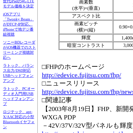
世代iPadの4G LTE
画素数
モデル価格を決定
(水平)×(垂直)
iOSアプリ
アスペクト比
「Twonky Beam」
画素ピッチ
がDTCP-IP対応。
0.90×
iPhoneで地デジ番
(横)×(縦)
組視聴
輝度
1,400
ソニーBDレコーダ
暗室コントラスト
3,0
がiOS機器でのスト
リーミング視聴対
応へ
□FHPのホームページ
ラトック、バラン
ス出力/DSD対応
http://edevice.fujitsu.com/fhp/
USBヘッドフォン
アンプ
□ニュースリリース
ラトック、PCオー
http://edevice.fujitsu.com/fhp/ne
ディオ入門用USB
□関連記事
ヘッドフォンアン
プ
【2003年8月19日】FHP、新開
ロジテック、apt-
WXGA PDP
X/AAC対応の小型
Bluetoothイヤフォ
－42V/37V/32V型パネルも輝
ン