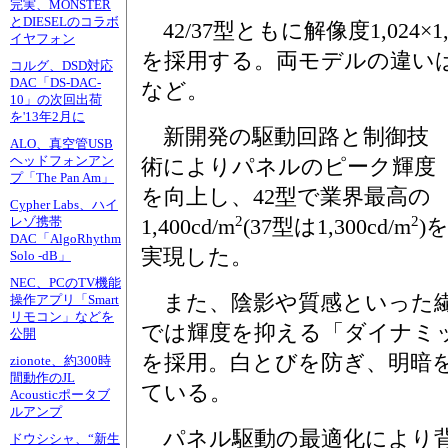
完実、MONSTER
とDIESELのコラボ
42/37型ともに解像度1,024×1
イヤフォン
を採用する。両モデルの違い
コルグ、DSD対応
DAC「DS-DAC-
など。
10」の次回出荷
を'13年2月に
新開発の駆動回路と制御技
ALO、真空管USB
ヘッドフォンアン
術によりパネルのピーク輝度
プ「The Pan Am」
を向上し、42型で業界最高の
Cypher Labs、ハイ
2
2
1,400cd/m
(37型は1,300cd/m
)
レゾ携帯
DAC「AlgoRhythm
実現した。
Solo -dB」
NEC、PCのTV機能
また、陰影や質感といった繊
操作アプリ「Smart
リモコン」などを
では輝度を抑える「ダイナミ
公開
を採用。白とびを防ぎ、明暗
zionote、約300時
間動作のJL
ている。
Acousticポータブ
ルアンプ
パネル駆動の最適化により背
ドウシシャ、“新生