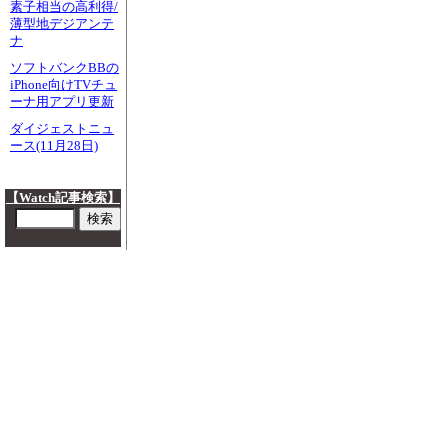
素子相当の高利得/
薄型地デジアンテ
ナ
ソフトバンクBBの
iPhone向けTVチュ
ーナ用アプリ更新
ダイジェストニュ
ース(11月28日)
【Watch記事検索】