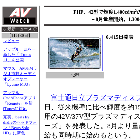
2
FHP、42型で輝度1,400cd/m
－8月量産開始。1,300c
◇ 最新ニュース ◇
【11月30日】
6月15日発表
レビュー
アップル、UIを一
新した「iTunes
11」を公開
マウス、AM/FMラ
ジオ搭載オーディ
42型
オプレーヤー
「Lyumo M33」
アップル、
富士通日立プラズマディス
iPad/iPhoneアプリ
「Remote」を新
日、従来機種に比べ輝度を約15
iTunesに対応
用の42V/37V型プラズマデ
完実、beats by
dr.dreのヘッドフォ
ーズ」を発表した。8月より
ン「Beats Solo
HD」に新色
給も同時期に始めるという。