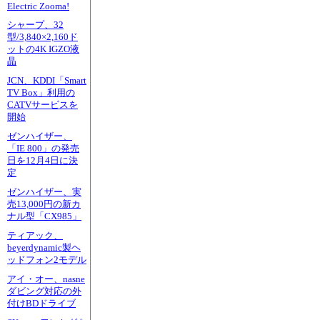
Electric Zooma!
シャープ、32
型/3,840×2,160ド
ットの4K IGZO液
晶
JCN、KDDI「Smart
TV Box」利用の
CATVサービスを
開始
ゼンハイザー、
「IE 800」の発売
日を12月4日に決
定
ゼンハイザー、実
売13,000円の新カ
ナル型「CX985」
ティアック、
beyerdynamic製ヘ
ッドフォン2モデル
アイ・オー、nasne
ダビング対応の外
付けBDドライブ