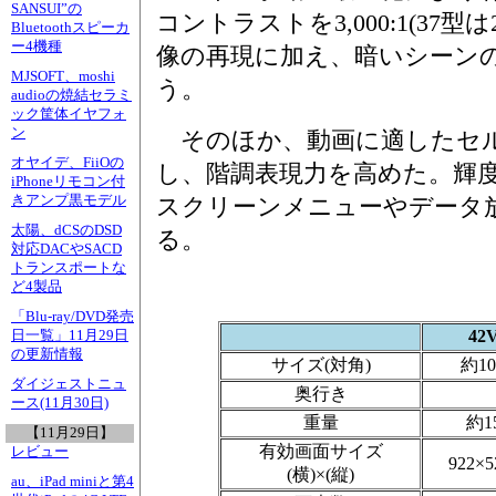
SANSUI”の
コントラストを3,000:1(37型は
Bluetoothスピーカ
ー4機種
像の再現に加え、暗いシーン
MJSOFT、moshi
う。
audioの焼結セラミ
ック筐体イヤフォ
ン
そのほか、動画に適したセル
オヤイデ、FiiOの
し、階調表現力を高めた。輝
iPhoneリモコン付
きアンプ黒モデル
スクリーンメニューやデータ
太陽、dCSのDSD
る。
対応DACやSACD
トランスポートな
ど4製品
「Blu-ray/DVD発売
42
日一覧」11月29日
の更新情報
サイズ(対角)
約10
ダイジェストニュ
奥行き
ース(11月30日)
重量
約1
【11月29日】
有効画面サイズ
レビュー
922×
(横)×(縦)
au、iPad miniと第4