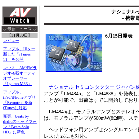
ナショナル
－携帯
◇ 最新ニュース ◇
【11月30日】
6月15日発表
レビュー
アップル、UIを一
新した「iTunes
11」を公開
マウス、AM/FMラ
ジオ搭載オーディ
オプレーヤー
「Lyumo M33」
ナショナル セミコンダクター ジャパン
アップル、
アンプ「LM4845」と「LM4888」を
iPad/iPhoneアプリ
ことが可能で、出荷はすでに開始しており、価格は
「Remote」を新
iTunesに対応
LM4845は、モノラルアンプとステレオ
完実、beats by
は、モノラルアンプが500mW(8Ω時)、ス
dr.dreのヘッドフォ
ン「Beats Solo
ヘッドフォン用アンプはシングルエンド動
HD」に新色
レス)方式にも対応。