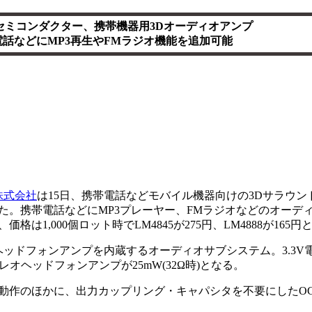
セミコンダクター、携帯機器用3Dオーディオアンプ
電話などにMP3再生やFMラジオ機能を追加可能
株式会社
は15日、携帯電話などモバイル機器向けの3Dサラウン
発表した。携帯電話などにMP3プレーヤー、FMラジオなどのオー
1,000個ロット時でLM4845が275円、LM4888が165円
ヘッドフォンアンプを内蔵するオーディオサブシステム。3.3V
テレオヘッドフォンアンプが25mW(32Ω時)となる。
作のほかに、出力カップリング・キャパシタを不要にしたOC