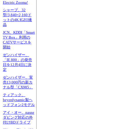
Electric Zooma!
シャープ、32
型/3,840×2,160ド
ットの4K IGZO液
晶
JCN、KDDI「Smart
TV Box」利用の
CATVサービスを
開始
ゼンハイザー、
「IE 800」の発売
日を12月4日に決
定
ゼンハイザー、実
売13,000円の新カ
ナル型「CX985」
ティアック、
beyerdynamic製ヘ
ッドフォン2モデル
アイ・オー、nasne
ダビング対応の外
付けBDドライブ