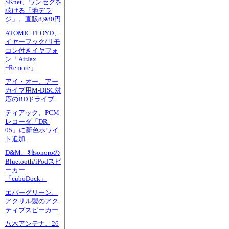
SKnet、ワンセグを
聴ける「地デラ
ジ」。直販8,980円
ATOMIC FLOYD、
イヤーフック/リモ
コン付きイヤフォ
ン「AirJax
+Remote」
アイ・オー、アー
カイブ用M-DISC対
応のBDドライブ
ティアック、PCM
レコーダ「DR-
05」に新色ホワイ
ト追加
D&M、独sonoroの
Bluetooth/iPodスピ
ーカー
「cuboDock」
エバーグリーン、
アクリル製のアク
ティブスピーカー
八木アンテナ、26