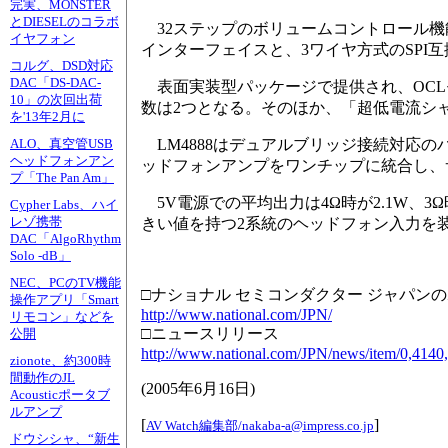
完実、MONSTER
とDIESELのコラボ
32ステップのボリュームコントロール機能
イヤフォン
インターフェイスと、3ワイヤ方式のSPI
コルグ、DSD対応
DAC「DS-DAC-
表面実装型パッケージで提供され、OCL
10」の次回出荷
数は2つとなる。そのほか、「超低電流シャッ
を'13年2月に
LM4888はデュアルブリッジ接続対応
ALO、真空管USB
ヘッドフォンアン
ッドフォンアンプをワンチップに統合し、
プ「The Pan Am」
5V電源での平均出力は4Ω時が2.1W、3
Cypher Labs、ハイ
レゾ携帯
きい値を持つ2系統のヘッドフォン入力を
DAC「AlgoRhythm
Solo -dB」
NEC、PCのTV機能
□ナショナル セミコンダクター ジャパン
操作アプリ「Smart
http://www.national.com/JPN/
リモコン」などを
□ニュースリリース
公開
http://www.national.com/JPN/news/item/0,4140
zionote、約300時
間動作のJL
(
2005年6月16日
)
Acousticポータブ
ルアンプ
[
]
AV Watch編集部/
nakaba-a@impress.co.jp
ドウシシャ、“新生