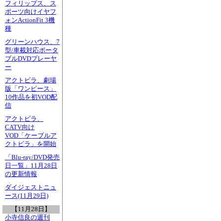
フィリップス、ス
ポーツ向けイヤフ
ォンActionFit 3機
種
グリーンハウス、7
型/車載対応ポータ
ブルDVDプレーヤ
ー
アクトビラ、劇場
版「ワンピース」
10作品を初VOD配
信
アクトビラ、
CATV向け
VOD「ケーブルア
クトビラ」を開始
「Blu-ray/DVD発売
日一覧」11月28日
の更新情報
ダイジェストニュ
ース(11月29日)
【11月28日】
小寺信良の週刊