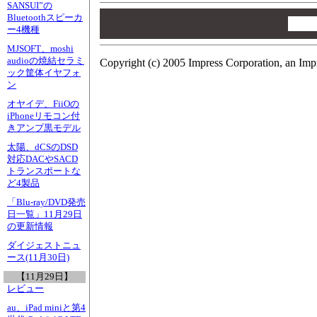
SANSUI”の
00
Bluetoothスピーカ
00
ー4機種
00
MJSOFT、moshi
audioの焼結セラミ
Copyright (c) 2005 Impress Corporation, an Imp
ック筐体イヤフォ
ン
オヤイデ、FiiOの
iPhoneリモコン付
きアンプ黒モデル
太陽、dCSのDSD
対応DACやSACD
トランスポートな
ど4製品
「Blu-ray/DVD発売
日一覧」11月29日
の更新情報
ダイジェストニュ
ース(11月30日)
【11月29日】
レビュー
au、iPad miniと第4