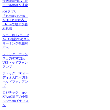
世代iPadの4G LTE
モデル価格を決定
iOSアプリ
「Twonky Beam」
がDTCP-IP対応。
iPhoneで地デジ番
組視聴
ソニーBDレコーダ
がiOS機器でのスト
リーミング視聴対
応へ
ラトック、バラン
ス出力/DSD対応
USBヘッドフォン
アンプ
ラトック、PCオー
ディオ入門用USB
ヘッドフォンアン
プ
ロジテック、apt-
X/AAC対応の小型
Bluetoothイヤフォ
ン