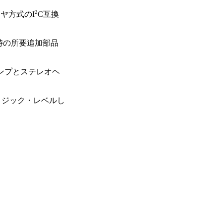
2
ヤ方式のI
C互換
時の所要追加部品
ンプとステレオヘ
るロジック・レベルし