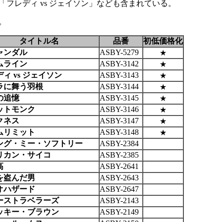
フレディ vs ジェイソン」なども含まれている。
。
タイトル名
品番
初低価格化
ャンダル
ASBY-5279
★
ムライン
ASBY-3142
★
ィ vs ジェイソン
ASBY-3143
★
ラに舞う羽根
ASBY-3144
★
の追憶
ASBY-3145
★
ットモンク
ASBY-3146
★
クネス
ASBY-3147
★
ムリミット
ASBY-3148
★
ング・ミー・ソフトリー
ASBY-2384
リカン・サイコ
ASBY-2385
高
ASBY-2641
を盗んだ男
ASBY-2643
オハザード
ASBY-2647
ーストラベラーズ
ASBY-2143
ッキー・ブラウン
ASBY-2149