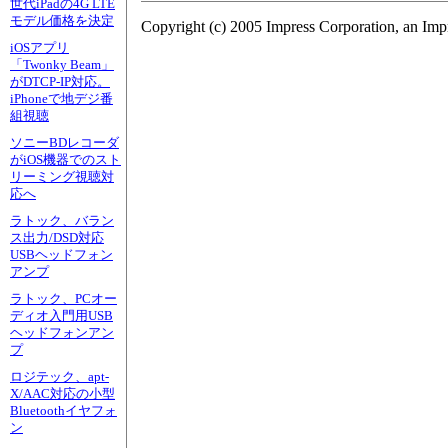
世代iPadの4G LTE
モデル価格を決定
Copyright (c) 2005 Impress Corporation, an Imp
iOSアプリ
「Twonky Beam」
がDTCP-IP対応。
iPhoneで地デジ番
組視聴
ソニーBDレコーダ
がiOS機器でのスト
リーミング視聴対
応へ
ラトック、バラン
ス出力/DSD対応
USBヘッドフォン
アンプ
ラトック、PCオー
ディオ入門用USB
ヘッドフォンアン
プ
ロジテック、apt-
X/AAC対応の小型
Bluetoothイヤフォ
ン