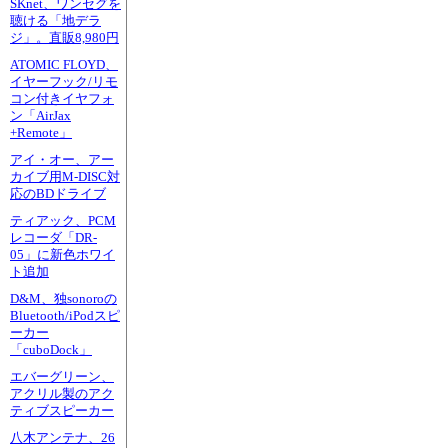
SKnet、ワンセグを
聴ける「地デラ
ジ」。直販8,980円
ATOMIC FLOYD、
イヤーフック/リモ
コン付きイヤフォ
ン「AirJax
+Remote」
アイ・オー、アー
カイブ用M-DISC対
応のBDドライブ
ティアック、PCM
レコーダ「DR-
05」に新色ホワイ
ト追加
D&M、独sonoroの
Bluetooth/iPodスピ
ーカー
「cuboDock」
エバーグリーン、
アクリル製のアク
ティブスピーカー
八木アンテナ、26