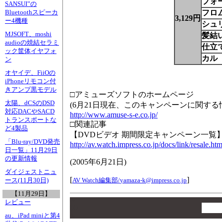
フォ
SANSUI”の
フロ
Bluetoothスピーカ
3,129円
ー4機種
シュ
MJSOFT、moshi
髪結
audioの焼結セラミ
仕立
ック筐体イヤフォ
カル
ン
オヤイデ、FiiOの
iPhoneリモコン付
きアンプ黒モデル
□アミューズソフトのホームページ
太陽、dCSのDSD
(6月21日現在、このキャンペーンに関する
対応DACやSACD
http://www.amuse-s-e.co.jp/
トランスポートな
□関連記事
ど4製品
【DVDビデオ 期間限定キャンペーン一覧
「Blu-ray/DVD発売
http://av.watch.impress.co.jp/docs/link/resale.ht
日一覧」11月29日
の更新情報
(
2005年6月21日
)
ダイジェストニュ
[
]
AV Watch編集部/
yamaza-k@impress.co.jp
ース(11月30日)
【11月29日】
00
レビュー
00
au、iPad miniと第4
00