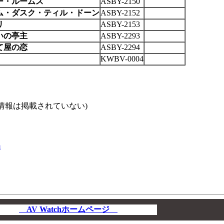
ー・ルームス
ASBY-2150
ム・ダスク・ティル・ドーン
ASBY-2152
リ
ASBY-2153
いの亭主
ASBY-2293
て屋の恋
ASBY-2294
KWBV-0004
情報は掲載されていない)
】
m
AV Watchホームページ
00