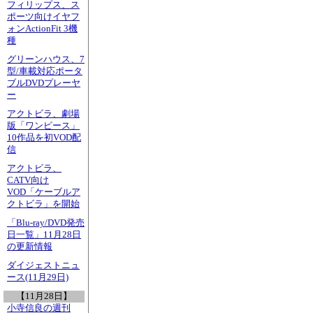
フィリップス、ス
ポーツ向けイヤフ
ォンActionFit 3機
種
グリーンハウス、7
型/車載対応ポータ
ブルDVDプレーヤ
ー
アクトビラ、劇場
版「ワンピース」
10作品を初VOD配
信
アクトビラ、
CATV向け
VOD「ケーブルア
クトビラ」を開始
「Blu-ray/DVD発売
日一覧」11月28日
の更新情報
ダイジェストニュ
ース(11月29日)
【11月28日】
小寺信良の週刊