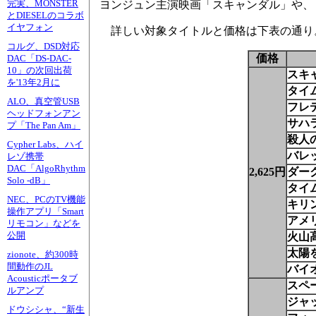
完実、MONSTER
ヨンジュン主演映画「スキャンダル」や、「
とDIESELのコラボ
イヤフォン
詳しい対象タイトルと価格は下表の通り
コルグ、DSD対応
価格
DAC「DS-DAC-
10」の次回出荷
スキ
を'13年2月に
タイ
ALO、真空管USB
フレデ
ヘッドフォンアン
サハ
プ「The Pan Am」
殺人
Cypher Labs、ハイ
バレ
レゾ携帯
DAC「AlgoRhythm
2,625円
ダー
Solo -dB」
タイ
NEC、PCのTV機能
キリ
操作アプリ「Smart
アメ
リモコン」などを
公開
火山
太陽
zionote、約300時
間動作のJL
バイ
Acousticポータブ
スペ
ルアンプ
ジャ
ドウシシャ、“新生