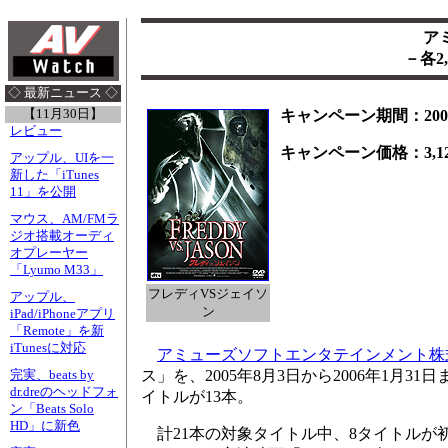
ア
－各2
◇ 最新ニュース ◇
【11月30日】
キャンペーン期間：2005
レビュー
キャンペーン価格：3,1
アップル、UIを一
2,625円
新した「iTunes
11」を公開
マウス、AM/FMラ
ジオ搭載オーディ
オプレーヤー
「Lyumo M33」
フレディVSジェイソ
アップル、
ン
iPad/iPhoneアプリ
「Remote」を新
iTunesに対応
アミューズソフトエンタテインメント株
ス」を、2005年8月3日から2006年1月3
完実、beats by
dr.dreのヘッドフォ
イトルが13本。
ン「Beats Solo
HD」に新色
計21本の対象タイトル中、8タイトルが初