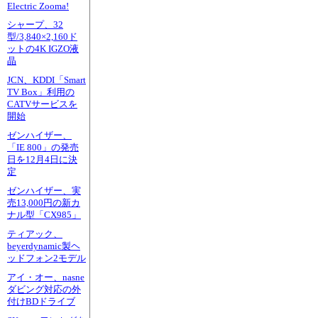
Electric Zooma!
シャープ、32
型/3,840×2,160ド
ットの4K IGZO液
晶
JCN、KDDI「Smart
TV Box」利用の
CATVサービスを
開始
ゼンハイザー、
「IE 800」の発売
日を12月4日に決
定
ゼンハイザー、実
売13,000円の新カ
ナル型「CX985」
ティアック、
beyerdynamic製ヘ
ッドフォン2モデル
アイ・オー、nasne
ダビング対応の外
付けBDドライブ