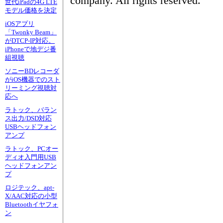
company. All rights reserved.
世代iPadの4G LTE
モデル価格を決定
iOSアプリ
「Twonky Beam」
がDTCP-IP対応。
iPhoneで地デジ番
組視聴
ソニーBDレコーダ
がiOS機器でのスト
リーミング視聴対
応へ
ラトック、バラン
ス出力/DSD対応
USBヘッドフォン
アンプ
ラトック、PCオー
ディオ入門用USB
ヘッドフォンアン
プ
ロジテック、apt-
X/AAC対応の小型
Bluetoothイヤフォ
ン