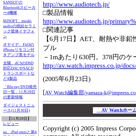
SANSUI”の
http://www.audiotech.jp/
Bluetoothスピーカ
□製品情報
ー4機種
http://www.audiotech.jp/primary
MJSOFT、moshi
audioの焼結セラミ
□関連記事
ック筐体イヤフォ
ン
【6月17日】AET、耐熱や非
オヤイデ、FiiOの
ブル
iPhoneリモコン付
きアンプ黒モデル
－1mあたり630円。378円の
太陽、dCSのDSD
http://av.watch.impress.co.jp/doc
対応DACやSACD
トランスポートな
(
2005年6月23日
)
ど4製品
「Blu-ray/DVD発売
[
AV Watch編集部/
yamaza-k@impress.co
日一覧」11月29日
の更新情報
ダイジェストニュ
00
00
AV Watchホ
ース(11月30日)
00
【11月29日】
レビュー
Copyright (c) 2005 Impress Corpo
au、iPad miniと第4