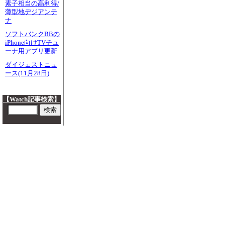
素子相当の高利得/
薄型地デジアンテ
ナ
ソフトバンクBBの
iPhone向けTVチュ
ーナ用アプリ更新
ダイジェストニュ
ース(11月28日)
【Watch記事検索】