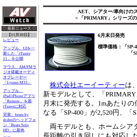
AET、シアター/車向けの
－「PRIMARY」シリーズ
◇ 最新ニュース ◇
【11月30日】
6月末日発売
レビュー
標準価格：「SP-40
アップル、UIを一
「SP-200」
新した「iTunes
11」を公開
マウス、AM/FMラ
ジオ搭載オーディ
オプレーヤー
「Lyumo M33」
株式会社エーイーティー
は
アップル、
新モデルとして、「PRIMAR
iPad/iPhoneアプリ
「Remote」を新
月末に発売する。1mあたりの
iTunesに対応
なる「SP-400」が2,520円、「SP
完実、beats by
dr.dreのヘッドフォ
両モデルとも、ホームシアタ
ン「Beats Solo
HD」に新色
長距離の引き回しにも対応し