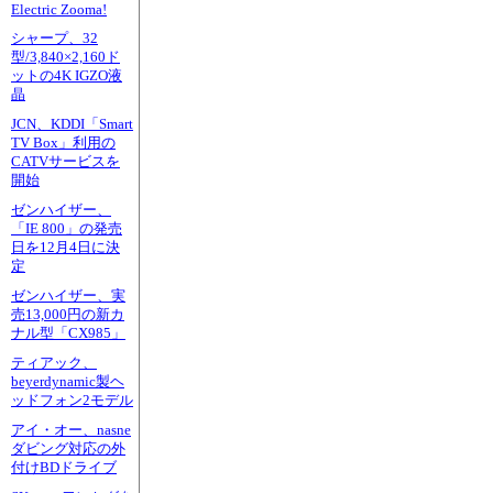
Electric Zooma!
シャープ、32
型/3,840×2,160ド
ットの4K IGZO液
晶
JCN、KDDI「Smart
TV Box」利用の
CATVサービスを
開始
ゼンハイザー、
「IE 800」の発売
日を12月4日に決
定
ゼンハイザー、実
売13,000円の新カ
ナル型「CX985」
ティアック、
beyerdynamic製ヘ
ッドフォン2モデル
アイ・オー、nasne
ダビング対応の外
付けBDドライブ