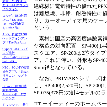
完実、MONSTER
絶縁材に電気特性の優れたPP
とDIESELのコラボ
イヤフォン
は難燃焼、非鉛、耐熱特性に
コルグ、DSD対応
り、カーオーディオ用のケー
DAC「DS-DAC-
10」の次回出荷
という。
を'13年2月に
ALO、真空管USB
素材は国産の高密度無酸素銅
ヘッドフォンアン
プ「The Pan Am」
ヤ構造の対向配置。SP-400は
Cypher Labs、ハイ
スクエア。SP-200は2芯タイ
レゾ携帯
DAC「AlgoRhythm
ア。これに伴い、外形もSP-400が
Solo -dB」
9mm径となっている。
NEC、PCのTV機能
操作アプリ「Smart
リモコン」などを
なお、PRIMARYシリーズ
公開
し、SP-400(2,520円)、SP-200(1
zionote、約300時
間動作のJL
SP-075(378円)の計4モデ
Acousticポータブ
ルアンプ
□エーイーティーのホームペ
ドウシシャ、“新生