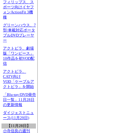
フィリップス、ス
ポーツ向けイヤフ
ォンActionFit 3機
種
グリーンハウス、7
型/車載対応ポータ
ブルDVDプレーヤ
ー
アクトビラ、劇場
版「ワンピース」
10作品を初VOD配
信
アクトビラ、
CATV向け
VOD「ケーブルア
クトビラ」を開始
「Blu-ray/DVD発売
日一覧」11月28日
の更新情報
ダイジェストニュ
ース(11月29日)
【11月28日】
小寺信良の週刊