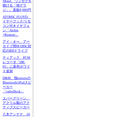
SKnet、ワンセグを
聴ける「地デラ
ジ」。直販8,980円
ATOMIC FLOYD、
イヤーフック/リモ
コン付きイヤフォ
ン「AirJax
+Remote」
アイ・オー、アー
カイブ用M-DISC対
応のBDドライブ
ティアック、PCM
レコーダ「DR-
05」に新色ホワイ
ト追加
D&M、独sonoroの
Bluetooth/iPodスピ
ーカー
「cuboDock」
エバーグリーン、
アクリル製のアク
ティブスピーカー
八木アンテナ、26