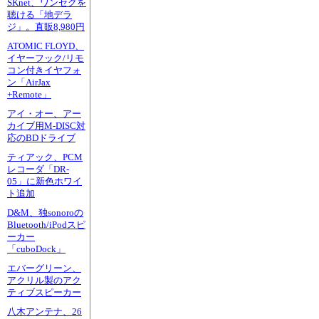
SKnet、ワンセグを
聴ける「地デラ
ジ」。直販8,980円
ATOMIC FLOYD、
イヤーフック/リモ
コン付きイヤフォ
ン「AirJax
+Remote」
アイ・オー、アー
カイブ用M-DISC対
応のBDドライブ
ティアック、PCM
レコーダ「DR-
05」に新色ホワイ
ト追加
D&M、独sonoroの
Bluetooth/iPodスピ
ーカー
「cuboDock」
エバーグリーン、
アクリル製のアク
ティブスピーカー
八木アンテナ、26