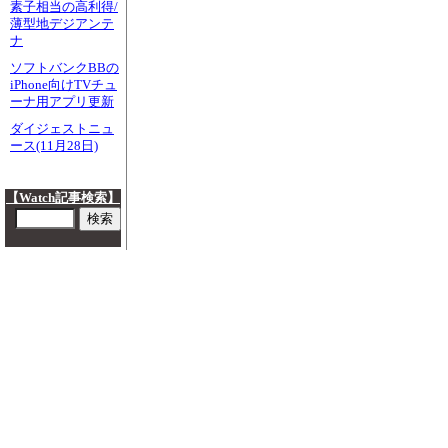
素子相当の高利得/
薄型地デジアンテ
ナ
ソフトバンクBBの
iPhone向けTVチュ
ーナ用アプリ更新
ダイジェストニュ
ース(11月28日)
【Watch記事検索】