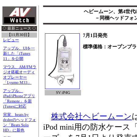
ヘビームーン、第4世代iPo
－同梱ヘッドフォ
◇ 最新ニュース ◇
【11月30日】
7月1日発売
レビュー
標準価格：オープンプラ
アップル、UIを一
新した「iTunes
11」を公開
マウス、AM/FMラ
ジオ搭載オーディ
オプレーヤー
「Lyumo M33」
アップル、
SV iP4G
iPad/iPhoneアプリ
「Remote」を新
iTunesに対応
株式会社ヘビームーン
完実、beats by
dr.dreのヘッドフォ
iPod mini用の防水ケース「H
ン「Beats Solo
HD」に新色