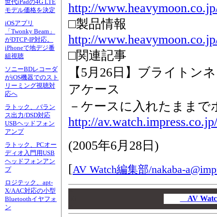
世代iPadの4G LTE
http://www.heavymoon.co.jp
モデル価格を決定
□製品情報
iOSアプリ
「Twonky Beam」
http://www.heavymoon.co.jp
がDTCP-IP対応。
iPhoneで地デジ番
□関連記事
組視聴
【5月26日】ブライトンネッ
ソニーBDレコーダ
がiOS機器でのスト
リーミング視聴対
アケース
応へ
－ケースに入れたままで
ラトック、バラン
ス出力/DSD対応
http://av.watch.impress.co.j
USBヘッドフォン
アンプ
(
2005年6月28日
)
ラトック、PCオー
ディオ入門用USB
ヘッドフォンアン
[
AV Watch編集部/
nakaba-a@impr
プ
ロジテック、apt-
X/AAC対応の小型
00
00
AV Wa
Bluetoothイヤフォ
ン
00