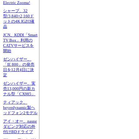
Electric Zooma!
シャープ、32
型/3,840×2,160ド
ットの4K IGZO液
晶
JCN、KDDI「Smart
TV Box」利用の
CATVサービスを
開始
ゼンハイザー、
「IE 800」の発売
日を12月4日に決
定
ゼンハイザー、実
売13,000円の新カ
ナル型「CX985」
ティアック、
beyerdynamic製ヘ
ッドフォン2モデル
アイ・オー、nasne
ダビング対応の外
付けBDドライブ