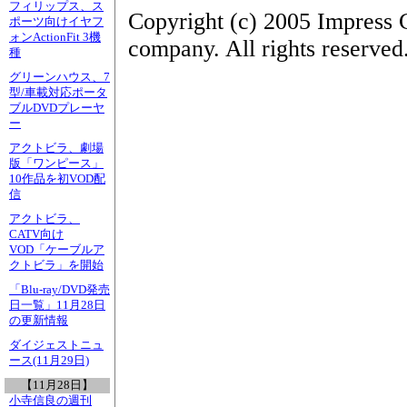
フィリップス、ス
Copyright (c) 2005 Impress 
ポーツ向けイヤフ
ォンActionFit 3機
company. All rights reserved
種
グリーンハウス、7
型/車載対応ポータ
ブルDVDプレーヤ
ー
アクトビラ、劇場
版「ワンピース」
10作品を初VOD配
信
アクトビラ、
CATV向け
VOD「ケーブルア
クトビラ」を開始
「Blu-ray/DVD発売
日一覧」11月28日
の更新情報
ダイジェストニュ
ース(11月29日)
【11月28日】
小寺信良の週刊