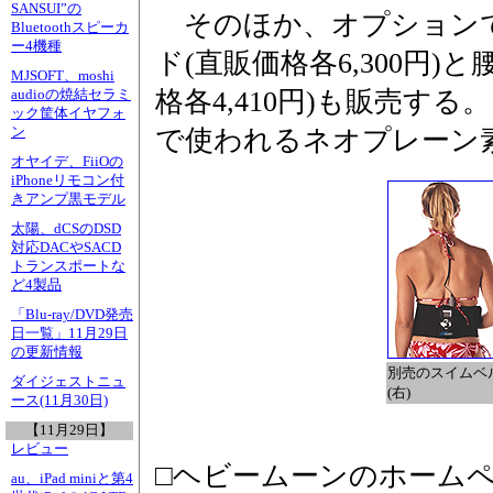
SANSUI”の
そのほか、オプション
Bluetoothスピーカ
ー4機種
ド(直販価格各6,300円
MJSOFT、moshi
格各4,410円)も販売す
audioの焼結セラミ
ック筐体イヤフォ
ン
で使われるネオプレーン
オヤイデ、FiiOの
iPhoneリモコン付
きアンプ黒モデル
太陽、dCSのDSD
対応DACやSACD
トランスポートな
ど4製品
「Blu-ray/DVD発売
日一覧」11月29日
の更新情報
別売のスイムベル
ダイジェストニュ
(右)
ース(11月30日)
【11月29日】
レビュー
□ヘビームーンのホーム
au、iPad miniと第4