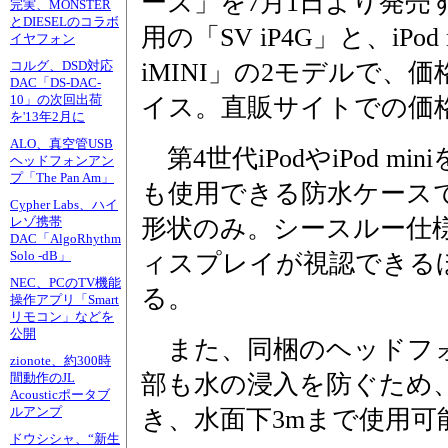
ーズ」を7月1日より発売す
完実、MONSTER
とDIESELのコラボ
用の「SV iP4G」と、iPod
イヤフォン
iMINI」の2モデルで、
コルグ、DSD対応
DAC「DS-DAC-
10」の次回出荷
イス。直販サイトでの価格は
を'13年2月に
ALO、真空管USB
第4世代iPodやiPod 
ヘッドフォンアン
プ「The Pan Am」
も使用できる防水ケース
Cypher Labs、ハイ
形状のみ。シースルー仕
レゾ携帯
DAC「AlgoRhythm
Solo -dB」
ィスプレイが視認できる
NEC、PCのTV機能
る。
操作アプリ「Smart
リモコン」などを
公開
また、同梱のヘッドフォ
zionote、約300時
部も水の浸入を防ぐため
間動作のJL
Acousticポータブ
ルアンプ
き、水面下3mまで使用可
ドウシシャ、“新生