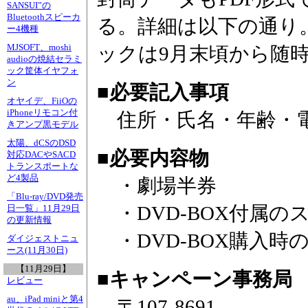
SANSUI”の
Bluetoothスピーカ
る。詳細は以下の通り。
ー4機種
MJSOFT、moshi
ックは9月末頃から随
audioの焼結セラミ
ック筐体イヤフォ
ン
■必要記入事項
オヤイデ、FiiOの
iPhoneリモコン付
住所・氏名・年齢・
きアンプ黒モデル
太陽、dCSのDSD
■必要内容物
対応DACやSACD
トランスポートな
ど4製品
・劇場半券
「Blu-ray/DVD発売
・DVD-BOX付属の
日一覧」11月29日
の更新情報
・DVD-BOX購入時
ダイジェストニュ
ース(11月30日)
【11月29日】
■キャンペーン事務局
レビュー
au、iPad miniと第4
〒107-8691