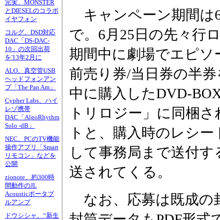
完実、MONSTER
キャンペーン期間は6月
とDIESELのコラボ
イヤフォン
で。6月25日の先々行
コルグ、DSD対応
DAC「DS-DAC-
10」の次回出荷
期間中に劇場でエピソ
を'13年2月に
前売り券/当日券の半
ALO、真空管USB
ヘッドフォンアン
プ「The Pan Am」
中に購入したDVD-B
Cypher Labs、ハイ
トリロジー」に同梱さ
レゾ携帯
DAC「AlgoRhythm
Solo -dB」
トと、購入時のレシー
NEC、PCのTV機能
操作アプリ「Smart
して事務局まで送付する
リモコン」などを
公開
送されてくる。
zionote、約300時
間動作のJL
Acousticポータブ
なお、応募は既成の
ルアンプ
封筒データもPDF形式
ドウシシャ、“新生