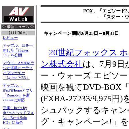
FOX、「エピソード3」
－「スター・ウ
◇ 最新ニュース ◇
【11月30日】
キャンペーン期間:6月25日～8月31日
レビュー
アップル、UIを一
20世紀フォックス 
新した「iTunes
11」を公開
ン株式会社
は、7月9
マウス、AM/FMラ
ジオ搭載オーディ
オプレーヤー
ー・ウォーズ エピソー
「Lyumo M33」
映画を観てDVD-BO
アップル、
iPad/iPhoneアプリ
「Remote」を新
(FXBA-27233/9,9
iTunesに対応
シュバックするキャン
完実、beats by
dr.dreのヘッドフォ
ン「Beats Solo
グ・キャンペーン!」
HD」に新色