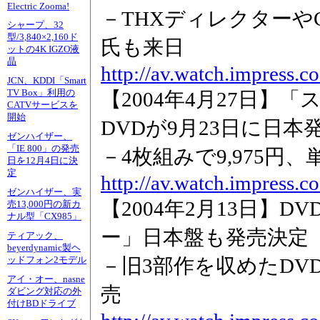
Electric Zooma!
－THXディレクターや
シャープ、32
型/3,840×2,160ド
氏も来日
ットの4K IGZO液
晶
http://av.watch.impress.
JCN、KDDI「Smart
TV Box」利用の
【2004年4月27日】
CATVサービスを
開始
DVDが9月23日に日本
ゼンハイザー、
「IE 800」の発売
－4枚組みで9,975円
日を12月4日に決
定
http://av.watch.impress.
ゼンハイザー、実
【2004年2月13日】
売13,000円の新カ
ナル型「CX985」
ー」日本盤も発売決定
ティアック、
beyerdynamic製ヘ
－旧3部作を収めたDV
ッドフォン2モデル
アイ・オー、nasne
売
ダビング対応の外
付けBDドライブ