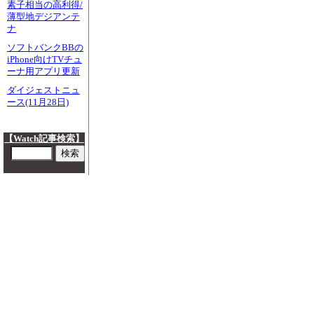
素子相当の高利得/
薄型地デジアンテ
ナ
ソフトバンクBBの
iPhone向けTVチュ
ーナ用アプリ更新
ダイジェストニュ
ース(11月28日)
【Watch記事検索】