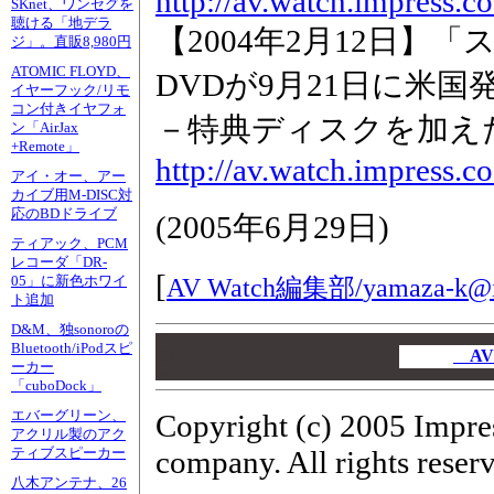
http://av.watch.impress.
SKnet、ワンセグを
聴ける「地デラ
【2004年2月12日】
ジ」。直販8,980円
ATOMIC FLOYD、
DVDが9月21日に米国
イヤーフック/リモ
コン付きイヤフォ
－特典ディスクを加えた
ン「AirJax
+Remote」
http://av.watch.impress.c
アイ・オー、アー
カイブ用M-DISC対
応のBDドライブ
(
2005年6月29日
)
ティアック、PCM
レコーダ「DR-
[
AV Watch編集部/
yamaza-k@i
05」に新色ホワイ
ト追加
D&M、独sonoroの
00
Bluetooth/iPodスピ
00
AV
ーカー
00
「cuboDock」
エバーグリーン、
Copyright (c) 2005 Impre
アクリル製のアク
company. All rights reser
ティブスピーカー
八木アンテナ、26