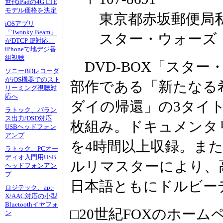
世代iPadの4G LTE
モデル価格を決定
東京都赤坂郵便局私
iOSアプリ
「Twonky Beam」
スター・ウォーズ 
がDTCP-IP対応。
iPhoneで地デジ番
組視聴
DVD-BOX「スター
ソニーBDレコーダ
がiOS機器でのスト
部作である「新たなる
リーミング視聴対
応へ
ダイの帰還」の3タイ
ラトック、バラン
ス出力/DSD対応
枚組み。ドキュメンタ
USBヘッドフォン
アンプ
を4時間以上収録。ま
ラトック、PCオー
ディオ入門用USB
ルリマスターにより、
ヘッドフォンアン
プ
日本語ともにドルビー
ロジテック、apt-
X/AAC対応の小型
Bluetoothイヤフォ
□20世紀FOXのホーム
ン