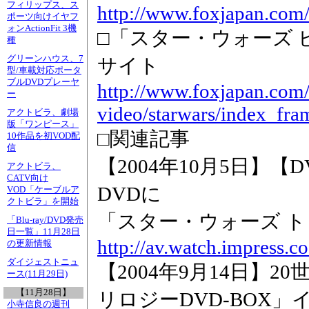
フィリップス、ス
http://www.foxjapan.com
ポーツ向けイヤフ
ォンActionFit 3機
□「スター・ウォーズ 
種
グリーンハウス、7
サイト
型/車載対応ポータ
ブルDVDプレーヤ
http://www.foxjapan.com
ー
video/starwars/index_fra
アクトビラ、劇場
版「ワンピース」
□関連記事
10作品を初VOD配
信
【2004年10月5日】
アクトビラ、
CATV向け
DVDに
VOD「ケーブルア
クトビラ」を開始
「スター・ウォーズ トリ
「Blu-ray/DVD発売
日一覧」11月28日
http://av.watch.impress.
の更新情報
ダイジェストニュ
【2004年9月14日】2
ース(11月29日)
【11月28日】
リロジーDVD-BOX」
小寺信良の週刊