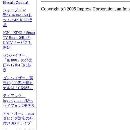
Electric Zooma!
Copyright (c) 2005 Impress Corporation, an Imp
シャープ、32
型/3,840×2,160ド
ットの4K IGZO液
晶
JCN、KDDI「Smart
TV Box」利用の
CATVサービスを
開始
ゼンハイザー、
「IE 800」の発売
日を12月4日に決
定
ゼンハイザー、実
売13,000円の新カ
ナル型「CX985」
ティアック、
beyerdynamic製ヘ
ッドフォン2モデル
アイ・オー、nasne
ダビング対応の外
付けBDドライブ