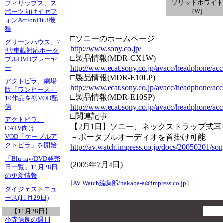
ソリッドホワイト
フィリップス、ス
(W)
ポーツ向けイヤフ
ォンActionFit 3機
種
□ソニーのホームページ
グリーンハウス、7
http://www.sony.co.jp/
型/車載対応ポータ
□製品情報(MDR-CX1W)
ブルDVDプレーヤ
http://www.ecat.sony.co.jp/avacc/headpho
ー
□製品情報(MDR-E10LP)
アクトビラ、劇場
http://www.ecat.sony.co.jp/avacc/headphon
版「ワンピース」
□製品情報(MDR-E10SP)
10作品を初VOD配
http://www.ecat.sony.co.jp/avacc/headphon
信
□関連記事
アクトビラ、
【2月1日】ソニー、ネックストラップ式
CATV向け
－ポータブルオーディオを首掛け可能
VOD「ケーブルア
クトビラ」を開始
http://av.watch.impress.co.jp/docs/20050201/so
「Blu-ray/DVD発売
(
2005年7月4日
)
日一覧」11月28日
の更新情報
[
]
AV Watch編集部/
nakaba-a@impress.co.jp
ダイジェストニュ
ース(11月29日)
00
00
【11月28日】
小寺信良の週刊
00