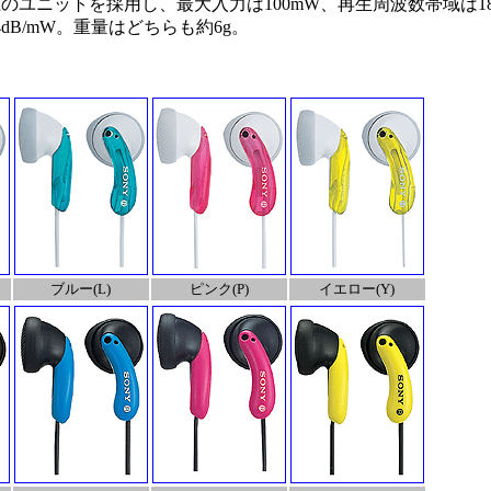
のユニットを採用し、最大入力は100mW、再生周波数帯域は18H
dB/mW。重量はどちらも約6g。
ブルー(L)
ピンク(P)
イエロー(Y)