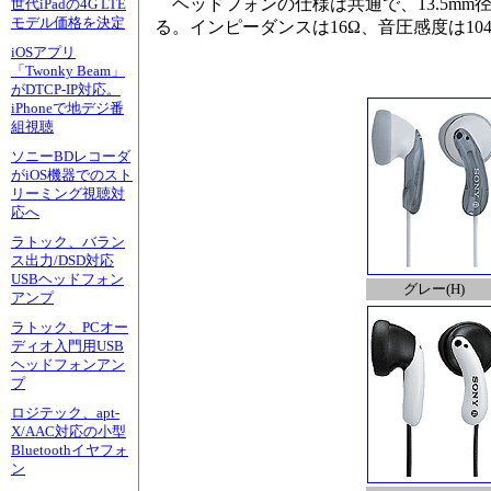
ヘッドフォンの仕様は共通で、13.5mm径
世代iPadの4G LTE
モデル価格を決定
る。インピーダンスは16Ω、音圧感度は104
iOSアプリ
「Twonky Beam」
がDTCP-IP対応。
iPhoneで地デジ番
組視聴
ソニーBDレコーダ
がiOS機器でのスト
リーミング視聴対
応へ
ラトック、バラン
ス出力/DSD対応
USBヘッドフォン
グレー(H)
アンプ
ラトック、PCオー
ディオ入門用USB
ヘッドフォンアン
プ
ロジテック、apt-
X/AAC対応の小型
Bluetoothイヤフォ
ン