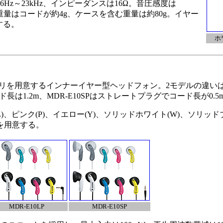
Hz～23kHz、インピーダンスは16Ω。音圧感度は
で、重量はコードが約4g、ケースを含む重量は約80g。イヤー
する。
ホ
リを用意するインナーイヤー型ヘッドフォン。2モデルの違い
ド長は1.2m、MDR-E10SPはストレートプラグでコード長が0.
、ピンク(P)、イエロー(Y)、ソリッドホワイト(W)、ソリッドブ
色を用意する。
MDR-E10LP
MDR-E10SP