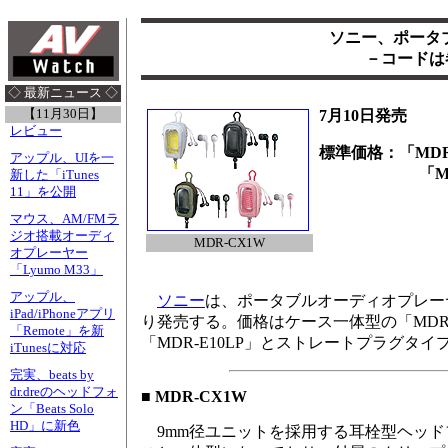
ソニー、ポータ
－コードは
◇ 最新ニュース ◇
【11月30日】
7月10日発売
レビュー
標準価格：「MDR-
アップル、UIを一
「MDR-E10
新した「iTunes
11」を公開
マウス、AM/FMラ
ジオ搭載オーディ
MDR-CX1W
オプレーヤー
「Lyumo M33」
アップル、
ソニー
は、ポータブルオーディオプレー
iPad/iPhoneアプリ
り発売する。価格はケース一体型の「MDR-
「Remote」を新
「MDR-E10LP」とストレートプラグタイプ「
iTunesに対応
完実、beats by
dr.dreのヘッドフォ
■ MDR-CX1W
ン「Beats Solo
HD」に新色
9mm径ユニットを採用する耳栓型ヘッド