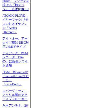
SKnet、ワンセグを
聴ける「地デラ
ジ」。直販8,980円
ATOMIC FLOYD、
イヤーフック/リモ
コン付きイヤフォ
ン「AirJax
+Remote」
アイ・オー、アー
カイブ用M-DISC対
応のBDドライブ
ティアック、PCM
レコーダ「DR-
05」に新色ホワイ
ト追加
D&M、独sonoroの
Bluetooth/iPodスピ
ーカー
「cuboDock」
エバーグリーン、
アクリル製のアク
ティブスピーカー
八木アンテナ、26