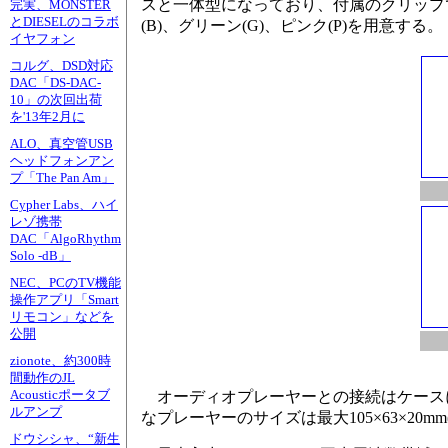
スと一体型になっており、付属のクリップ
完実、MONSTER
とDIESELのコラボ
(B)、グリーン(G)、ピンク(P)を用意する。
イヤフォン
コルグ、DSD対応
DAC「DS-DAC-
10」の次回出荷
を'13年2月に
ALO、真空管USB
ヘッドフォンアン
プ「The Pan Am」
Cypher Labs、ハイ
レゾ携帯
DAC「AlgoRhythm
Solo -dB」
NEC、PCのTV機能
操作アプリ「Smart
リモコン」などを
公開
zionote、約300時
間動作のJL
Acousticポータブ
オーディオプレーヤーとの接続はケース
ルアンプ
なプレーヤーのサイズは最大105×63×20
ドウシシャ、“新生