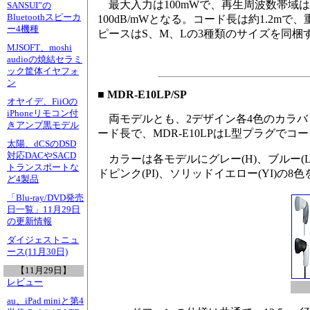
最大入力は100mWで、再生周波数帯域は6
SANSUI”の
Bluetoothスピーカ
100dB/mWとなる。コード長は約1.2m
ー4機種
ピースはS、M、Lの3種類のサイズを同梱
MJSOFT、moshi
audioの焼結セラミ
ック筐体イヤフォ
ン
■ MDR-E10LP/SP
オヤイデ、FiiOの
iPhoneリモコン付
両モデルとも、2デザイン各4色のカラバ
きアンプ黒モデル
ード長で、MDR-E10LPはL型プラグでコー
太陽、dCSのDSD
対応DACやSACD
カラーは各モデルにグレー(H)、ブルー(L)
トランスポートな
ドピンク(PI)、ソリッドイエロー(YI)の8
ど4製品
「Blu-ray/DVD発売
日一覧」11月29日
の更新情報
ダイジェストニュ
ース(11月30日)
【11月29日】
レビュー
au、iPad miniと第4