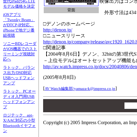
映像出力はコンポジ
世代iPadの4G LTE
モデル価格を決定
背面
外形寸法は434×4
iOSアプリ
「Twonky Beam」
□デノンのホームページ
がDTCP-IP対応。
http://denon.jp/
iPhoneで地デジ番
□ニュースリリース
組視聴
http://denon.jp/company/release/avc1920_1620.
ソニーBDレコーダ
□関連記事
がiOS機器でのスト
【2004年8月6日】デノン、32bitの第3世
リーミング視聴対
応へ
－上位モデルはオートセットアップ機能も
http://av.watch.impress.co.jp/docs/20040806/de
ラトック、バラン
ス出力/DSD対応
(
2005年8月8日
)
USBヘッドフォン
アンプ
[
]
AV Watch編集部/
yamaza-k@impress.co.jp
ラトック、PCオー
ディオ入門用USB
00
ヘッドフォンアン
00
プ
00
ロジテック、apt-
X/AAC対応の小型
Copyright (c) 2005 Impress Corporation, an Imp
Bluetoothイヤフォ
ン