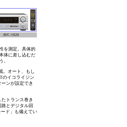
AVC-1920
性を測定。具体的
を本体に差し込むだ
う。
載。オート、もし
ATのイコライジン
ターンが設定でき
したトランス巻き
回路とデジタル回
モード」も備えてい