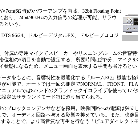
cm(6Ω時)のパワーアンプを内蔵。32bit Floating Point
おり、24bit/96kHzの入力信号の処理が可能。サラウ
るという。
TS 96/24、ドルビーデジタルEX、ドルビープロロジ
、付属の専用マイクでスピーカーやリスニングルームの音響特
距離/位相の5項目を自動で設定する。所要時間は約3分。マイク
イ状態になるため、メニュー画面を表示する手間も省けるとい
ータをもとに、音響特性を最適化する「ルームEQ」機能も搭
が可能で、オートでは一回の測定でNORMAL、FRONT、FL
マニュアルでは8バンドのグラフィックイコライザを使って1パ
の設定はサラウンドモード毎に割り当てられる。
のブロックコンデンサなどを採用。映像回路への電源は独立
とで、オーディオ回路へ与える影響を抑えている。また、映像
Fにすることで、より高音質な再生を行なう「ピュアダイレクト