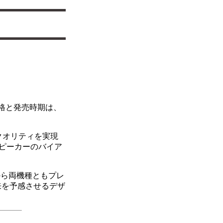
格と発売時期は、
同一クオリティを実現
ピーカーのバイア
ドから両機種ともプレ
来を予感させるデザ