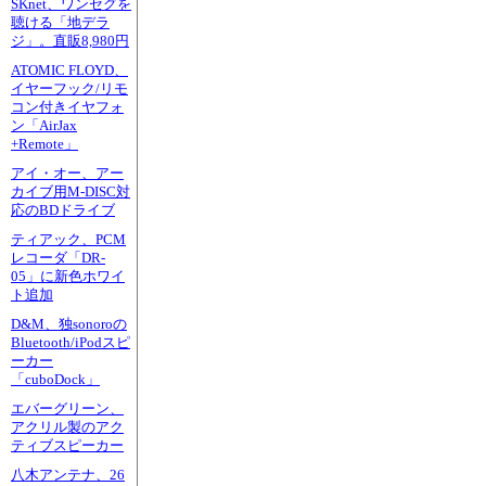
SKnet、ワンセグを
聴ける「地デラ
ジ」。直販8,980円
ATOMIC FLOYD、
イヤーフック/リモ
コン付きイヤフォ
ン「AirJax
+Remote」
アイ・オー、アー
カイブ用M-DISC対
応のBDドライブ
ティアック、PCM
レコーダ「DR-
05」に新色ホワイ
ト追加
D&M、独sonoroの
Bluetooth/iPodスピ
ーカー
「cuboDock」
エバーグリーン、
アクリル製のアク
ティブスピーカー
八木アンテナ、26