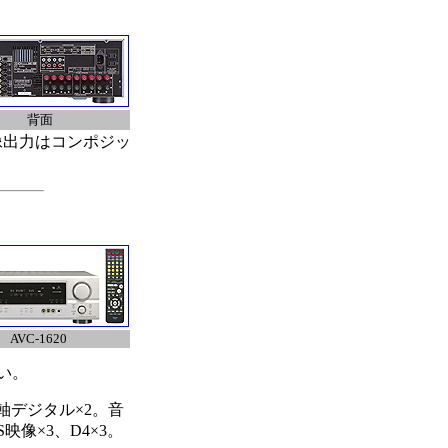
背面
映像出力はコンポジッ
AVC-1620
い。
軸デジタル×2。音
映像×3、D4×3。