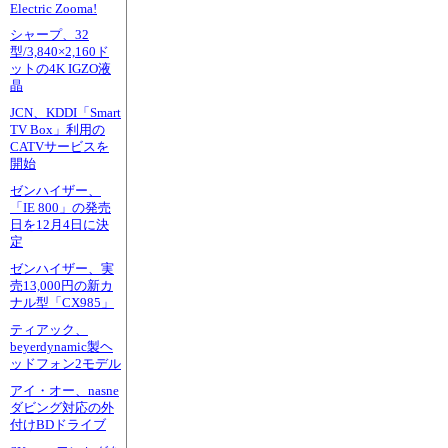
Electric Zooma!
シャープ、32
型/3,840×2,160ド
ットの4K IGZO液
晶
JCN、KDDI「Smart
TV Box」利用の
CATVサービスを
開始
ゼンハイザー、
「IE 800」の発売
日を12月4日に決
定
ゼンハイザー、実
売13,000円の新カ
ナル型「CX985」
ティアック、
beyerdynamic製ヘ
ッドフォン2モデル
アイ・オー、nasne
ダビング対応の外
付けBDドライブ