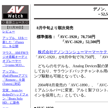
デノン、
－52
◇ 最新ニュース ◇
【11月30日】
8月中旬より順次発売
レビュー
標準価格：「AVC-1920」78,750円
アップル、UIを一
「AVC-1620」52,500円
新した「iTunes
11」を公開
株式会社デノンコンシューマーマーケテ
マウス、AM/FMラ
「AVC-1920」が8月中旬で78,750円、「AV
ジオ搭載オーディ
オプレーヤー
「Lyumo M33」
どちらのモデルも、Analog Devices製
しており、サラウンドバックチャンネル用
アップル、
iPad/iPhoneアプリ
ンプ駆動も可能となっている。
「Remote」を新
iTunesに対応
2004年8月発売の「AVC-1890」、「
ミアムシルバーに変更。アルミ製フロント
完実、beats by
dr.dreのヘッドフォ
インを採用した」としている。
ン「Beats Solo
HD」に新色