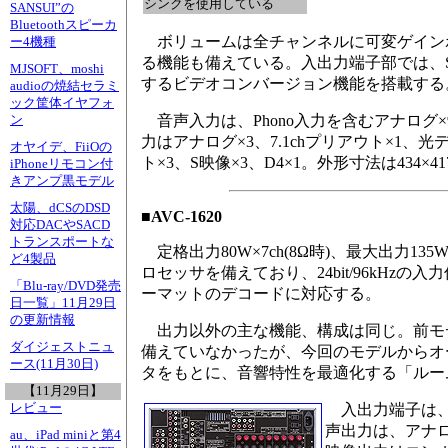
シンクを使用している
SANSUI”の
Bluetoothスピーカ
ボリュームは全チャンネルに可変ゲイン
ー4機種
る機能も備えている。入出力端子部では、
MJSOFT、moshi
するビデオコンバージョン機能を搭載する
audioの焼結セラミ
ック筐体イヤフォ
音声入力は、Phono入力を含むアナログ×9
ン
力はアナログ×3、7.1chプリアウト×1、
オヤイデ、FiiOの
ト×3、S映像×3、D4×1。外形寸法は434×41
iPhoneリモコン付
きアンプ黒モデル
太陽、dCSのDSD
■AVC-1620
対応DACやSACD
トランスポートな
定格出力80W×7ch(8Ω時)、最大出力135
ど4製品
ロセッサを備えており、24bit/96kHzの
「Blu-ray/DVD発売
ーマットのデコードに対応する。
日一覧」11月29日
の更新情報
出力以外の主な機能、構成は同じ。前モデルの「
ダイジェストニュ
備えていなかったが、今回のモデルからオ
ース(11月30日)
タをもとに、音響特性を最適化する「ルーム
【11月29日】
レビュー
入出力端子は、音
声出力は、アナログ
au、iPad miniと第4