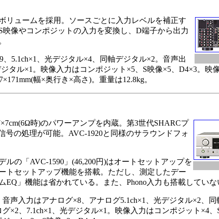
ボリュームを採用。ソースごとに入力レベルを補正す
S映像やコンポジットの入力を変換し、D端子から出力
。
、5.1ch×1、光デジタル×4、同軸デジタル×2。音声出
光デジタル×1。映像入力はコンポジット×5、S映像×5、D4×3。
7×171mm(幅×奥行き×高さ)。重量は12.8kg。
W×7cm(6Ω時)のパワーアンプを内蔵。第3世代SHARCプ
入力信号の処理が可能。AVC-1920と同様のサラウンドフォ
AVC-1590」(46,200円)はオートセットアップを
ートセットアップ機能を搭載。ただし、測定したデー
EQ」機能は省かれている。また、Phono入力も搭載していな
声入力はアナログ×8、アナログ5.1ch×1、光デジタル×2、同
×2、7.1ch×1、光デジタル×1。映像入力はコンポジット×4、S