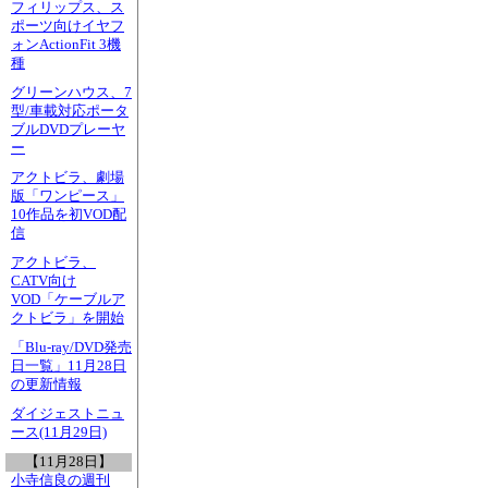
フィリップス、ス
ポーツ向けイヤフ
ォンActionFit 3機
種
グリーンハウス、7
型/車載対応ポータ
ブルDVDプレーヤ
ー
アクトビラ、劇場
版「ワンピース」
10作品を初VOD配
信
アクトビラ、
CATV向け
VOD「ケーブルア
クトビラ」を開始
「Blu-ray/DVD発売
日一覧」11月28日
の更新情報
ダイジェストニュ
ース(11月29日)
【11月28日】
小寺信良の週刊