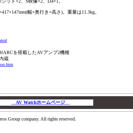
ット×2、S映像×2、D4×1。
17×147mm(幅×奥行き×高さ)。重量は11.3kg。
html
代SHARCを搭載したAVアンプ2機種
内蔵
non.htm
AV Watchホームページ
00
ress Group company. All rights reserved.