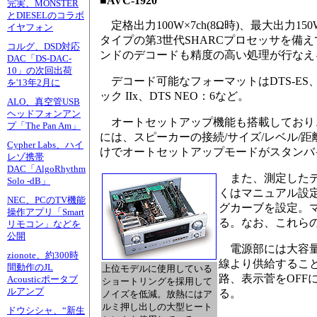
■AVC-1920
完実、MONSTER
とDIESELのコラボ
定格出力100W×7ch(8Ω時)、最大出力150W×7
イヤフォン
タイプの第3世代SHARCプロセッサを備えて
コルグ、DSD対応
ンドのデコードも精度の高い処理が行なえ
DAC「DS-DAC-
10」の次回出荷
デコード可能なフォーマットはDTS-ES、D
を'13年2月に
ック IIx、DTS NEO：6など。
ALO、真空管USB
ヘッドフォンアン
オートセットアップ機能も搭載しており
プ「The Pan Am」
には、スピーカーの接続/サイズ/レベル/
Cypher Labs、ハイ
けでオートセットアップモードがスタンバ
レゾ携帯
DAC「AlgoRhythm
また、測定したデ
Solo -dB」
くはマニュアル設定
NEC、PCのTV機能
グカーブを設定。
操作アプリ「Smart
る。なお、これら
リモコン」などを
公開
電源部には大容量
zionote、約300時
線より供給するこ
間動作のJL
上位モデルに使用している
路、表示菅をOF
Acousticポータブ
ショートリングを採用して
ルアンプ
る。
ノイズを低減。放熱にはア
ルミ押し出しの大型ヒート
ドウシシャ、“新生