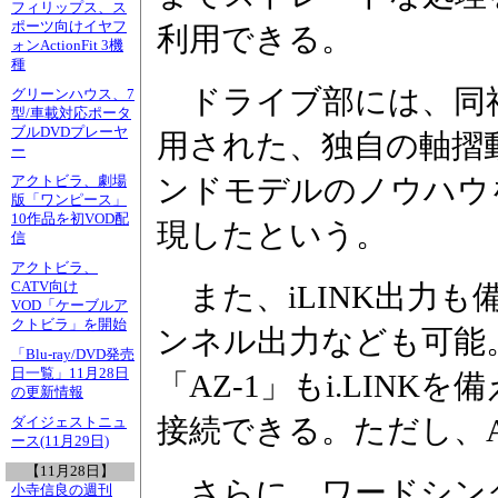
フィリップス、ス
ポーツ向けイヤフ
利用できる。
ォンActionFit 3機
種
ドライブ部には、同社の
グリーンハウス、7
型/車載対応ポータ
ブルDVDプレーヤ
用された、独自の軸摺
ー
ンドモデルのノウハウ
アクトビラ、劇場
版「ワンピース」
10作品を初VOD配
現したという。
信
アクトビラ、
CATV向け
また、iLINK出力も
VOD「ケーブルア
クトビラ」を開始
ンネル出力なども可能
「Blu-ray/DVD発売
日一覧」11月28日
「AZ-1」もi.LIN
の更新情報
接続できる。ただし、AZ
ダイジェストニュ
ース(11月29日)
【11月28日】
さらに、ワードシンク
小寺信良の週刊