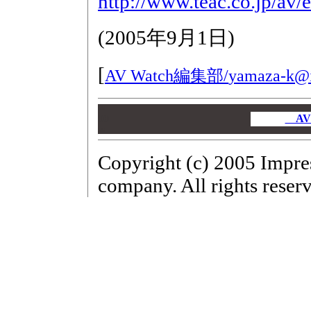
http://www.teac.co.jp/av/
(
2005年9月1日
)
[
AV Watch編集部/
yamaza-k@i
00
00
AV
00
Copyright (c) 2005 Impre
company. All rights reser