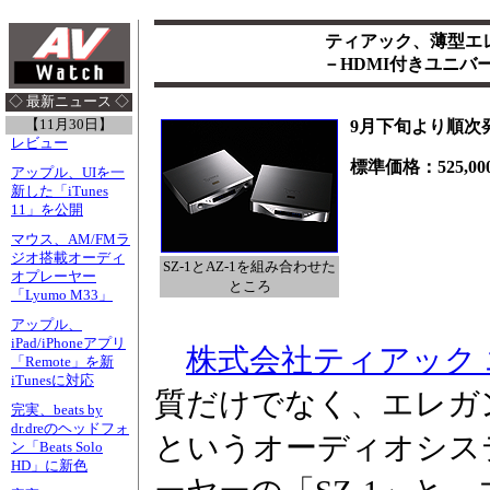
ティアック、薄型エ
－HDMI付きユニバ
◇ 最新ニュース ◇
【11月30日】
9月下旬より順次
レビュー
標準価格：525,000
アップル、UIを一
新した「iTunes
11」を公開
マウス、AM/FMラ
ジオ搭載オーディ
SZ-1とAZ-1を組み合わせた
オプレーヤー
ところ
「Lyumo M33」
アップル、
iPad/iPhoneアプリ
株式会社ティアック 
「Remote」を新
iTunesに対応
質だけでなく、エレガ
完実、beats by
dr.dreのヘッドフォ
というオーディオシステ
ン「Beats Solo
HD」に新色