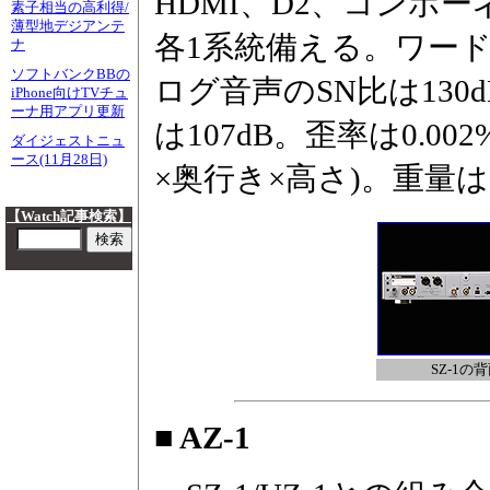
HDMI、D2、コンポ
素子相当の高利得/
薄型地デジアンテ
各1系統備える。ワード
ナ
ソフトバンクBBの
ログ音声のSN比は130
iPhone向けTVチュ
ーナ用アプリ更新
は107dB。歪率は0.002
ダイジェストニュ
ース(11月28日)
×奥行き×高さ)。重量は8
【Watch記事検索】
SZ-1の
■ AZ-1