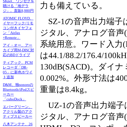
SKnet、ワンセグを
力も備えている。
聴ける「地デラ
ジ」。直販8,980円
ATOMIC FLOYD、
SZ-1の音声出力端子は
イヤーフック/リモ
コン付きイヤフォ
ジタル、アナログ音声(R
ン「AirJax
+Remote」
系統用意。ワード入力(
アイ・オー、アー
カイブ用M-DISC対
は44.1/88.2/176.4
応のBDドライブ
ティアック、PCM
130dB(SACD)。ダ
レコーダ「DR-
05」に新色ホワイ
0.002%。外形寸法は40
ト追加
D&M、独sonoroの
重量は8.4kg。
Bluetooth/iPodスピ
ーカー
「cuboDock」
UZ-1の音声出力端子は
エバーグリーン、
アクリル製のアク
ジタル、アナログ音声(
ティブスピーカー
八木アンテナ、26