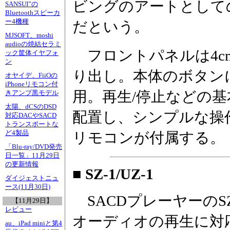
ビングのアートとして
SANSUI”の
Bluetoothスピーカ
ー4機種
だという。
MJSOFT、moshi
audioの焼結セラミ
フロントパネルは4c
ック筐体イヤフォ
ン
り出し。本体のボタン
オヤイデ、FiiOの
iPhoneリモコン付
用。再生/停止などの
きアンプ黒モデル
太陽、dCSのDSD
配置し、シンプルな操
対応DACやSACD
トランスポートな
ど4製品
リモコンが付属する。
「Blu-ray/DVD発売
日一覧」11月29日
の更新情報
■ SZ-1/UZ-1
ダイジェストニュ
ース(11月30日)
SACDプレーヤーのSZ-
【11月29日】
レビュー
オーディオの再生に対
au、iPad miniと第4