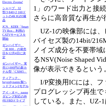
Electric Zooma!
1」のワード出力と接
シャープ、32
型/3,840×2,160ド
さらに高音質な再生が
ットの4K IGZO液
晶
JCN、KDDI「Smart
UZ-1の映像部には、
TV Box」利用の
CATVサービスを
バイセズ製の14bit/21
開始
ゼンハイザー、
ノイズ成分を不要帯域に
「IE 800」の発売
日を12月4日に決
定
るNSV(Noise Shap
ゼンハイザー、実
像が表示できるという
売13,000円の新カ
ナル型「CX985」
ティアック、
I/P変換用ICには、
beyerdynamic製ヘ
ッドフォン2モデル
プログレッシブ再生で
アイ・オー、nasne
ダビング対応の外
している。また、UZ-
付けBDドライブ