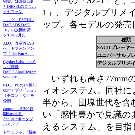
ーヤーの「SZ-1」と
完実、MONSTER
とDIESELのコラボ
1」、デジタルプリメイ
イヤフォン
コルグ、DSD対応
ップ。各モデルの発売
DAC「DS-DAC-
10」の次回出荷
を'13年2月に
種類
ALO、真空管USB
SACDプレーヤー
ヘッドフォンアン
プ「The Pan Am」
ユニバーサルプ
Cypher Labs、ハイ
デジタルプリメ
レゾ携帯
DAC「AlgoRhythm
いずれも高さ77mm
Solo -dB」
NEC、PCのTV機能
ィオシステム。同社に
操作アプリ「Smart
リモコン」などを
半から、団塊世代を含
公開
zionote、約300時
い「感性豊かで見識の
間動作のJL
Acousticポータブ
えるシステム」を目指
ルアンプ
ドウシシャ、“新生