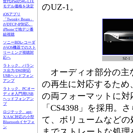
世代iPadの4G LTE
のUZ-1。
モデル価格を決定
iOSアプリ
「Twonky Beam」
がDTCP-IP対応。
iPhoneで地デジ番
組視聴
ソニーBDレコーダ
がiOS機器でのスト
リーミング視聴対
応へ
SZ-1
ラトック、バラン
オーディオ部分の主な
ス出力/DSD対応
USBヘッドフォン
アンプ
の再生に対応するため、
ラトック、PCオー
の両フォーマットに対
ディオ入門用USB
ヘッドフォンアン
プ
「CS4398」を採用。
ロジテック、apt-
X/AAC対応の小型
て、ボリュームなどの
Bluetoothイヤフォ
ン
までストレートな処理を行