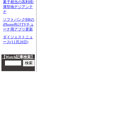
素子相当の高利得/
薄型地デジアンテ
ナ
ソフトバンクBBの
iPhone向けTVチュ
ーナ用アプリ更新
ダイジェストニュ
ース(11月28日)
【Watch記事検索】