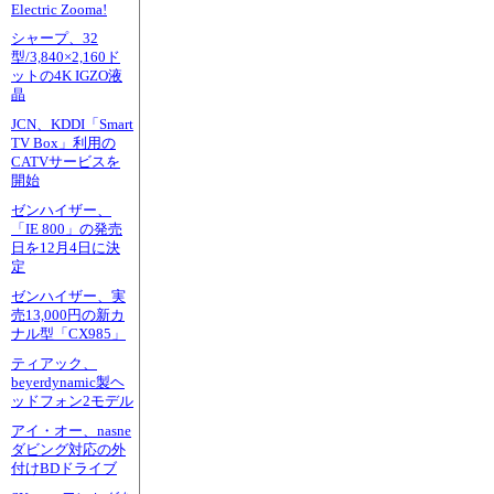
Electric Zooma!
シャープ、32
型/3,840×2,160ド
ットの4K IGZO液
晶
JCN、KDDI「Smart
TV Box」利用の
CATVサービスを
開始
ゼンハイザー、
「IE 800」の発売
日を12月4日に決
定
ゼンハイザー、実
売13,000円の新カ
ナル型「CX985」
ティアック、
beyerdynamic製ヘ
ッドフォン2モデル
アイ・オー、nasne
ダビング対応の外
付けBDドライブ