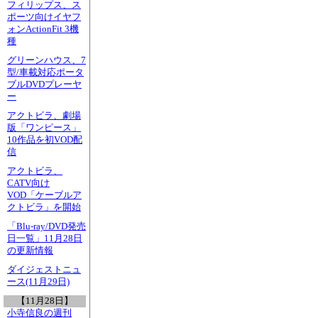
フィリップス、ス
ポーツ向けイヤフ
ォンActionFit 3機
種
グリーンハウス、7
型/車載対応ポータ
ブルDVDプレーヤ
ー
アクトビラ、劇場
版「ワンピース」
10作品を初VOD配
信
アクトビラ、
CATV向け
VOD「ケーブルア
クトビラ」を開始
「Blu-ray/DVD発売
日一覧」11月28日
の更新情報
ダイジェストニュ
ース(11月29日)
【11月28日】
小寺信良の週刊