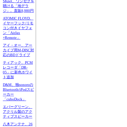
SKnet、ワンセグを
聴ける「地デラ
ジ」。直販8,980円
ATOMIC FLOYD、
イヤーフック/リモ
コン付きイヤフォ
ン「AirJax
+Remote」
アイ・オー、アー
カイブ用M-DISC対
応のBDドライブ
ティアック、PCM
レコーダ「DR-
05」に新色ホワイ
ト追加
D&M、独sonoroの
Bluetooth/iPodスピ
ーカー
「cuboDock」
エバーグリーン、
アクリル製のアク
ティブスピーカー
八木アンテナ、26