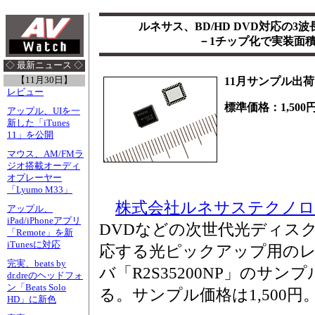
ルネサス、BD/HD DVD対応の
－1チップ化で実装面
◇ 最新ニュース ◇
【11月30日】
11月サンプル出
レビュー
標準価格：1,500
アップル、UIを一
新した「iTunes
11」を公開
マウス、AM/FMラ
ジオ搭載オーディ
オプレーヤー
「Lyumo M33」
株式会社ルネサステクノ
アップル、
iPad/iPhoneアプリ
DVDなどの次世代光ディスク
「Remote」を新
iTunesに対応
応する光ピックアップ用の
完実、beats by
バ「R2S35200NP」のサン
dr.dreのヘッドフォ
ン「Beats Solo
る。サンプル価格は1,500円
HD」に新色