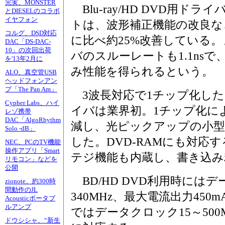
完実、MONSTER
Blu-ray/HD DVD用ド
とDIESELのコラボ
イヤフォン
トは、波形補正機能の改良など
コルグ、DSD対応
に比べ約25%改善している。
DAC「DS-DAC-
10」の次回出荷
バのスルーレートも1.1ns
を'13年2月に
み性能を得られるという。
ALO、真空管USB
ヘッドフォンアン
プ「The Pan Am」
3波長対応で1チップ化し
Cypher Labs、ハイ
イバは業界初。1チップ化に
レゾ携帯
DAC「AlgoRhythm
減し、光ピックアップの小型
Solo -dB」
した。DVD-RAMにも対応
NEC、PCのTV機能
操作アプリ「Smart
テジ機能も内蔵し、書き込み
リモコン」などを
公開
BD/HD DVD利用時にはデ
zionote、約300時
間動作のJL
340MHz、最大電流出力450
Acousticポータブ
ルアンプ
ではデータクロック15～500
ドウシシャ、“新生