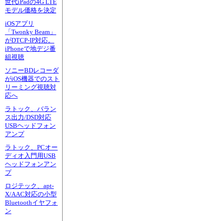
世代iPadの4G LTE
モデル価格を決定
iOSアプリ
「Twonky Beam」
がDTCP-IP対応。
iPhoneで地デジ番
組視聴
ソニーBDレコーダ
がiOS機器でのスト
リーミング視聴対
応へ
ラトック、バラン
ス出力/DSD対応
USBヘッドフォン
アンプ
ラトック、PCオー
ディオ入門用USB
ヘッドフォンアン
プ
ロジテック、apt-
X/AAC対応の小型
Bluetoothイヤフォ
ン