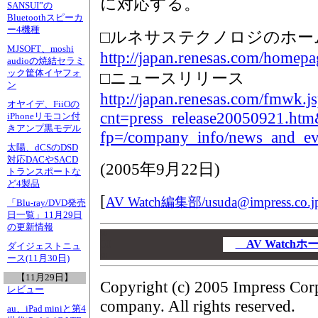
に対応する。
SANSUI”の
Bluetoothスピーカ
ー4機種
□ルネサステクノロジのホー
MJSOFT、moshi
http://japan.renesas.com/homepa
audioの焼結セラミ
ック筐体イヤフォ
□ニュースリリース
ン
http://japan.renesas.com/fmwk.j
オヤイデ、FiiOの
cnt=press_release20050921.ht
iPhoneリモコン付
きアンプ黒モデル
fp=/company_info/news_and_eve
太陽、dCSのDSD
対応DACやSACD
(
2005年9月22日
)
トランスポートな
ど4製品
[
AV Watch編集部/
usuda@impress.co.j
「Blu-ray/DVD発売
日一覧」11月29日
の更新情報
00
00
AV Watch
ダイジェストニュ
00
ース(11月30日)
【11月29日】
Copyright (c) 2005 Impress Cor
レビュー
company. All rights reserved.
au、iPad miniと第4