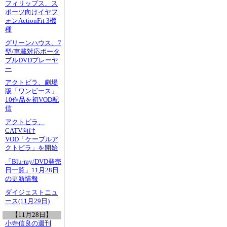
フィリップス、ス
ポーツ向けイヤフ
ォンActionFit 3機
種
グリーンハウス、7
型/車載対応ポータ
ブルDVDプレーヤ
ー
アクトビラ、劇場
版「ワンピース」
10作品を初VOD配
信
アクトビラ、
CATV向け
VOD「ケーブルア
クトビラ」を開始
「Blu-ray/DVD発売
日一覧」11月28日
の更新情報
ダイジェストニュ
ース(11月29日)
【11月28日】
小寺信良の週刊