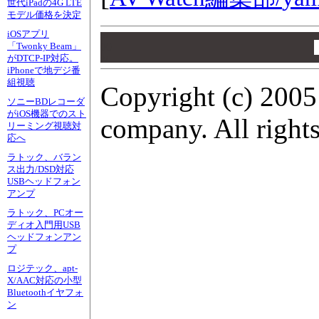
世代iPadの4G LTE
モデル価格を決定
iOSアプリ
00
00
「Twonky Beam」
がDTCP-IP対応。
00
iPhoneで地デジ番
組視聴
Copyright (c) 2005
ソニーBDレコーダ
がiOS機器でのスト
company. All rights
リーミング視聴対
応へ
ラトック、バラン
ス出力/DSD対応
USBヘッドフォン
アンプ
ラトック、PCオー
ディオ入門用USB
ヘッドフォンアン
プ
ロジテック、apt-
X/AAC対応の小型
Bluetoothイヤフォ
ン