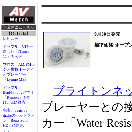
◇ 最新ニュース ◇
【11月30日】
9月30日発売
レビュー
標準価格:オープ
アップル、UIを一
新した「iTunes
11」を公開
マウス、AM/FMラ
ジオ搭載オーディ
オプレーヤー
「Lyumo M33」
ブライトンネ
アップル、
iPad/iPhoneアプリ
「Remote」を新
iTunesに対応
プレーヤーとの
完実、beats by
dr.dreのヘッドフォ
カー「Water Resi
ン「Beats Solo
HD」に新色