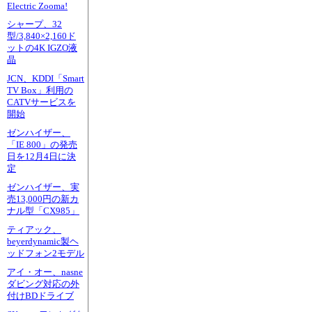
Electric Zooma!
シャープ、32
型/3,840×2,160ド
ットの4K IGZO液
晶
JCN、KDDI「Smart
TV Box」利用の
CATVサービスを
開始
ゼンハイザー、
「IE 800」の発売
日を12月4日に決
定
ゼンハイザー、実
売13,000円の新カ
ナル型「CX985」
ティアック、
beyerdynamic製ヘ
ッドフォン2モデル
アイ・オー、nasne
ダビング対応の外
付けBDドライブ