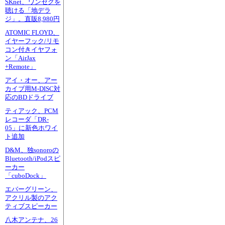
SKnet、ワンセグを
聴ける「地デラ
ジ」。直販8,980円
ATOMIC FLOYD、
イヤーフック/リモ
コン付きイヤフォ
ン「AirJax
+Remote」
アイ・オー、アー
カイブ用M-DISC対
応のBDドライブ
ティアック、PCM
レコーダ「DR-
05」に新色ホワイ
ト追加
D&M、独sonoroの
Bluetooth/iPodスピ
ーカー
「cuboDock」
エバーグリーン、
アクリル製のアク
ティブスピーカー
八木アンテナ、26