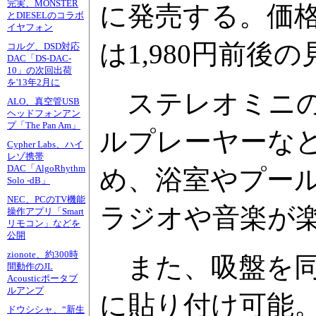
完実、MONSTER
に発売する。価
とDIESELのコラボ
イヤフォン
は1,980円前後
コルグ、DSD対応
DAC「DS-DAC-
10」の次回出荷
を'13年2月に
ステレオミニの
ALO、真空管USB
ヘッドフォンアン
プ「The Pan Am」
ルプレーヤーな
Cypher Labs、ハイ
レゾ携帯
DAC「AlgoRhythm
め、浴室やプー
Solo -dB」
NEC、PCのTV機能
ラジオや音楽が
操作アプリ「Smart
リモコン」などを
公開
zionote、約300時
また、吸盤を同
間動作のJL
Acousticポータブ
ルアンプ
に貼り付け可能
ドウシシャ、“新生