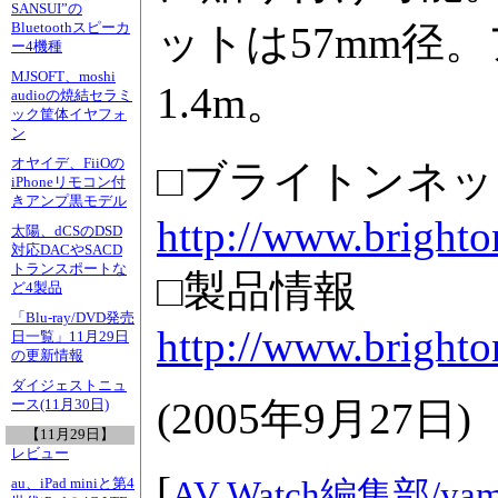
SANSUI”の
ットは57mm径
Bluetoothスピーカ
ー4機種
MJSOFT、moshi
1.4m。
audioの焼結セラミ
ック筐体イヤフォ
ン
オヤイデ、FiiOの
□ブライトンネ
iPhoneリモコン付
きアンプ黒モデル
http://www.brighton
太陽、dCSのDSD
対応DACやSACD
トランスポートな
□製品情報
ど4製品
「Blu-ray/DVD発売
http://www.brighto
日一覧」11月29日
の更新情報
ダイジェストニュ
(
2005年9月27日
)
ース(11月30日)
【11月29日】
レビュー
[
AV Watch編集部/
yam
au、iPad miniと第4