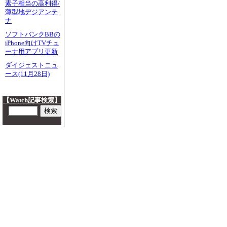
素子相当の高利得/
薄型地デジアンテ
ナ
ソフトバンクBBの
iPhone向けTVチュ
ーナ用アプリ更新
ダイジェストニュ
ース(11月28日)
【Watch記事検索】