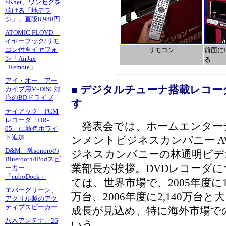
SKnet、ワンセグを
聴ける「地デラ
ジ」。直販8,980円
ATOMIC FLOYD、
イヤーフック/リモ
コン付きイヤフォ
リモコン
前面に
ン「AirJax
る
+Remote」
アイ・オー、アー
■ デジタルチューナ搭載レコー
カイブ用M-DISC対
応のBDドライブ
す
ティアック、PCM
レコーダ「DR-
発表会では、ホームエンター
05」に新色ホワイ
ト追加
ンメントビジネスカンパニー A
D&M、独sonoroの
ジネスカンバニーの林通明ビデ
Bluetooth/iPodスピ
業部長が挨拶。DVDレコーダに
ーカー
「cuboDock」
ては、世界市場で、2005年度に1,
エバーグリーン、
万台、2006年度に2,140万台と
アクリル製のアク
ティブスピーカー
成長が見込め、特に海外市場で
八木アンテナ、26
いう。