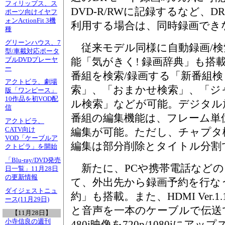
フィリップス、ス
DVD-R/RWに記録するなど、
ポーツ向けイヤフ
ォンActionFit 3機
利用する場合は、同時録画でき
種
グリーンハウス、7
従来モデル同様に自動録画/検
型/車載対応ポータ
能「気がきく! 録画辞典」も搭
ブルDVDプレーヤ
ー
番組を検索/録画する「新番組検
アクトビラ、劇場
索」、「おまかせ検索」、「ジ
版「ワンピース」
10作品を初VOD配
ル検索」などが可能。デジタル
信
番組の編集機能は、フレーム単
アクトビラ、
CATV向け
編集が可能。ただし、チャプタ
VOD「ケーブルア
編集は部分削除とタイトル分割
クトビラ」を開始
「Blu-ray/DVD発売
新たに、PCや携帯電話などの
日一覧」11月28日
の更新情報
て、外出先から録画予約を行な
ダイジェストニュ
約」も搭載。また、HDMI Ver.
ース(11月29日)
と音声を一本のケーブルで伝送
【11月28日】
小寺信良の週刊
480i映像を720p/1080iに