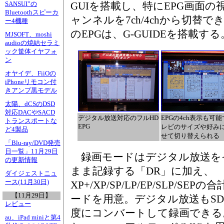
GUIを搭載し、特にEPG画面
SANSUI”の
Bluetoothスピーカ
ャンネルを7ch/4chから切替
ー4機種
のEPGは、G-GUIDEを搭載する
MJSOFT、moshi
audioの焼結セラミ
ック筐体イヤフォ
ン
オヤイデ、FiiOの
iPhoneリモコン付
きアンプ黒モデル
太陽、dCSのDSD
対応DACやSACD
デジタル放送対応のフルHD
EPGの4ch表示も可
トランスポートな
EPG
レビのサイズや好み
ど4製品
せて切り替えられる
「Blu-ray/DVD発売
日一覧」11月29日
録画モードはデジタル放送を
の更新情報
まま記録する「DR」に加え、
ダイジェストニュ
ース(11月30日)
XP+/XP/SP/LP/EP/SLP/SEPの
【11月29日】
ードを用意。デジタル放送もS
レビュー
度にコンバートして録画できる
au、iPad miniと第4