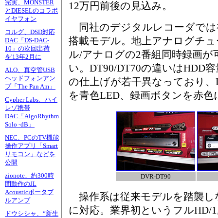
完実、MONSTER
12万円前後の見込み。
とDIESELのコラボ
イヤフォン
同社のデジタルレコーダでは
コルグ、DSD対応
搭載モデル。地上アナログチュ
DAC「DS-DAC-
10」の次回出荷
ル/アナログの2番組同時録画が
を'13年2月に
い。DT90/DT70の違いはHD
ALO、真空管USB
ヘッドフォンアン
の仕上げが若干異なっており、D
プ「The Pan Am」
を青色LED、録画ボタンを赤色
Cypher Labs、ハイ
レゾ携帯
DAC「AlgoRhythm
Solo -dB」
NEC、PCのTV機能
操作アプリ「Smart
リモコン」などを
公開
zionote、約300時
DVR-DT90
間動作のJL
Acousticポータブ
操作系は従来モデルを踏襲し
ルアンプ
に対応。業界初というフルHD/1,9
ドウシシャ、“新生