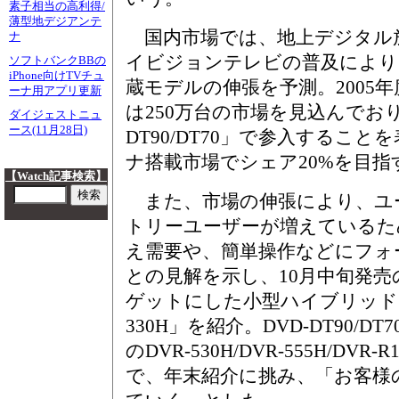
素子相当の高利得/
薄型地デジアンテ
国内市場では、地上デジタル
ナ
イビジョンテレビの普及により
ソフトバンクBBの
iPhone向けTVチュ
蔵モデルの伸張を予測。2005年度
ーナ用アプリ更新
は250万台の市場を見込んでおり
ダイジェストニュ
ース(11月28日)
DT90/DT70」で参入するこ
ナ搭載市場でシェア20%を目指
【Watch記事検索】
また、市場の伸張により、ユ
トリーユーザーが増えているた
え需要や、簡単操作などにフォ
との見解を示し、10月中旬発
ゲットにした小型ハイブリッドレ
330H」を紹介。DVD-DT90/DT
のDVR-530H/DVR-555H/DV
で、年末紹介に挑み、「お客様