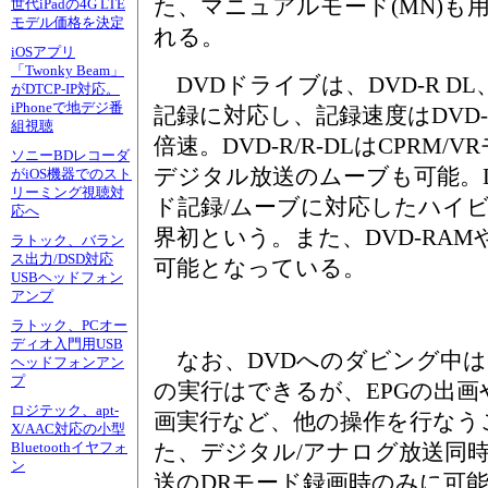
た、マニュアルモード(MN)も
世代iPadの4G LTE
モデル価格を決定
れる。
iOSアプリ
「Twonky Beam」
DVDドライブは、DVD-R DL、
がDTCP-IP対応。
iPhoneで地デジ番
記録に対応し、記録速度はDVD-R 
組視聴
倍速。DVD-R/R-DLはCPRM
ソニーBDレコーダ
デジタル放送のムーブも可能。DV
がiOS機器でのスト
リーミング視聴対
ド記録/ムーブに対応したハイ
応へ
界初という。また、DVD-RAMや
ラトック、バラン
ス出力/DSD対応
可能となっている。
USBヘッドフォン
アンプ
ラトック、PCオー
ディオ入門用USB
なお、DVDへのダビング中は
ヘッドフォンアン
プ
の実行はできるが、EPGの出
ロジテック、apt-
画実行など、他の操作を行なう
X/AAC対応の小型
た、デジタル/アナログ放送同
Bluetoothイヤフォ
ン
送のDRモード録画時のみに可