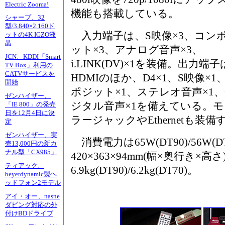
Electric Zooma!
機能も搭載している。
シャープ、32
型/3,840×2,160ド
入力端子は、S映像×3、コン
ットの4K IGZO液
晶
ット×3、アナログ音声×3、
JCN、KDDI「Smart
i.LINK(DV)×1を装備。出力端子
TV Box」利用の
CATVサービスを
HDMIのほか、D4×1、S映像×1
開始
ポジット×1、ステレオ音声×1
ゼンハイザー、
ジタル音声×1を備えている。
「IE 800」の発売
日を12月4日に決
ラージャックやEthernetも装備
定
ゼンハイザー、実
消費電力は65W(DT90)/56W(
売13,000円の新カ
ナル型「CX985」
420×363×94mm(幅×奥行き×高
ティアック、
6.9kg(DT90)/6.2kg(DT70)。
beyerdynamic製ヘ
ッドフォン2モデル
アイ・オー、nasne
ダビング対応の外
付けBDドライブ