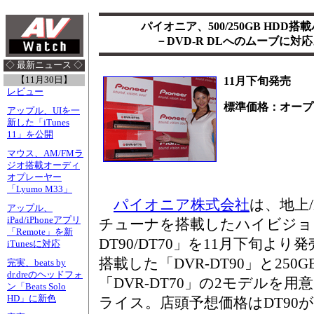
パイオニア、500/250GB HDD
－DVD-R DLへのムーブに対応
◇ 最新ニュース ◇
【11月30日】
11月下旬発売
レビュー
標準価格：オープ
アップル、UIを一
新した「iTunes
11」を公開
マウス、AM/FMラ
ジオ搭載オーディ
オプレーヤー
「Lyumo M33」
パイオニア株式会社
は、地上/
アップル、
iPad/iPhoneアプリ
チューナを搭載したハイビジョン
「Remote」を新
DT90/DT70」を11月下旬より発
iTunesに対応
搭載した「DVR-DT90」と250
完実、beats by
dr.dreのヘッドフォ
「DVR-DT70」の2モデルを
ン「Beats Solo
HD」に新色
ライス。店頭予想価格はDT90が