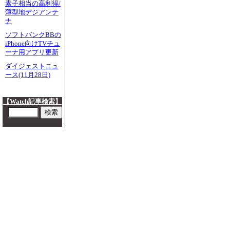
素子相当の高利得/
薄型地デジアンテ
ナ
ソフトバンクBBの
iPhone向けTVチュ
ーナ用アプリ更新
ダイジェストニュ
ース(11月28日)
【Watch記事検索】