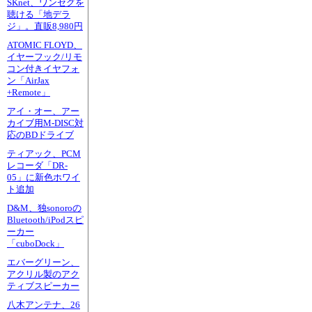
SKnet、ワンセグを
聴ける「地デラ
ジ」。直販8,980円
ATOMIC FLOYD、
イヤーフック/リモ
コン付きイヤフォ
ン「AirJax
+Remote」
アイ・オー、アー
カイブ用M-DISC対
応のBDドライブ
ティアック、PCM
レコーダ「DR-
05」に新色ホワイ
ト追加
D&M、独sonoroの
Bluetooth/iPodスピ
ーカー
「cuboDock」
エバーグリーン、
アクリル製のアク
ティブスピーカー
八木アンテナ、26