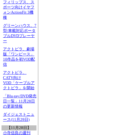
フィリップス、ス
ポーツ向けイヤフ
ォンActionFit 3機
種
グリーンハウス、7
型/車載対応ポータ
ブルDVDプレーヤ
ー
アクトビラ、劇場
版「ワンピース」
10作品を初VOD配
信
アクトビラ、
CATV向け
VOD「ケーブルア
クトビラ」を開始
「Blu-ray/DVD発売
日一覧」11月28日
の更新情報
ダイジェストニュ
ース(11月29日)
【11月28日】
小寺信良の週刊