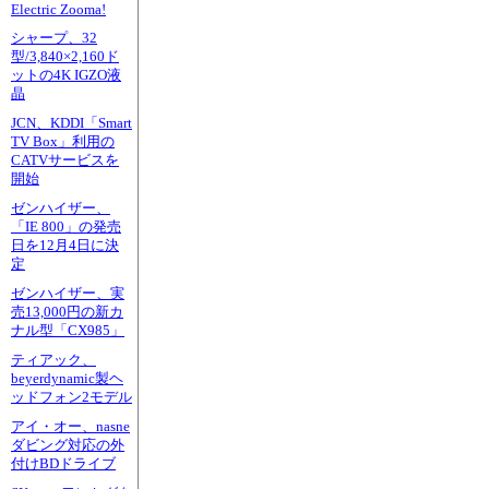
Electric Zooma!
シャープ、32
型/3,840×2,160ド
ットの4K IGZO液
晶
JCN、KDDI「Smart
TV Box」利用の
CATVサービスを
開始
ゼンハイザー、
「IE 800」の発売
日を12月4日に決
定
ゼンハイザー、実
売13,000円の新カ
ナル型「CX985」
ティアック、
beyerdynamic製ヘ
ッドフォン2モデル
アイ・オー、nasne
ダビング対応の外
付けBDドライブ