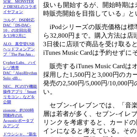
完実、MONSTER
扱いも開始するが、開始時期は
とDIESELのコラボ
イヤフォン
時販売開始を目指している」と
コルグ、DSD対応
DAC「DS-DAC-
iPodシリーズの販売価格は標準
10」の次回出荷
ら32,800円まで。購入方法は
を'13年2月に
3日後に店頭で商品を受け取る
ALO、真空管USB
ヘッドフォンアン
iTunes Music Cardは予
プ「The Pan Am」
Cypher Labs、ハイ
販売するiTunes Music Ca
レゾ携帯
DAC「AlgoRhythm
採用した1,500円と3,000円
Solo -dB」
発売の2,500円/5,000円/10,
NEC、PCのTV機能
い。
操作アプリ「Smart
リモコン」などを
公開
セブン-イレブンでは、「音楽
zionote、約300時
層は若者が多く、セブン-イレ
間動作のJL
Acousticポータブ
リンクを考慮すると、カードの
ルアンプ
インになると考えている。その
ドウシシャ、“新生