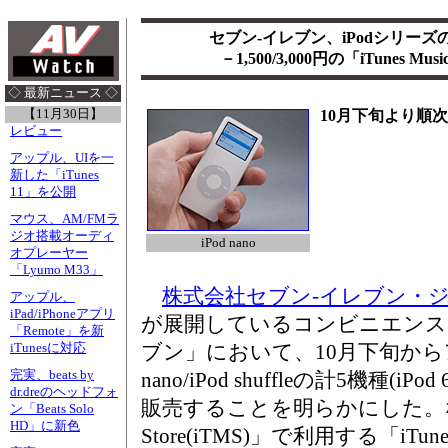
セブン-イレブン、iPodシリー
－1,500/3,000円の「iTunes M
◇ 最新ニュース ◇
【11月30日】
10月下旬より順
レビュー
アップル、UIを一
新した「iTunes
11」を公開
マウス、AM/FMラ
ジオ搭載オーディ
iPod nano
オプレーヤー
「Lyumo M33」
株式会社セブン-イレブン・
アップル、
iPad/iPhoneアプリ
が展開しているコンビニエンス
「Remote」を新
ブン」において、10月下旬からアッ
iTunesに対応
完実、beats by
nano/iPod shuffleの計5機種(i
dr.dreのヘッドフォ
販売することを明らかにした。なお、「
ン「Beats Solo
HD」に新色
Store(iTMS)」で利用する「iTune