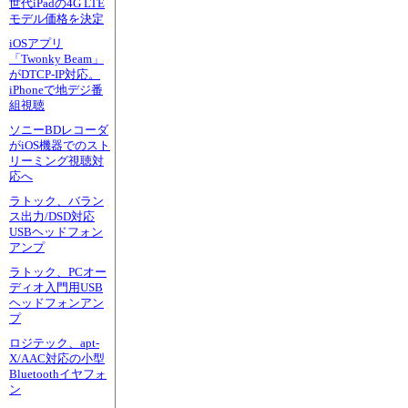
世代iPadの4G LTE
モデル価格を決定
iOSアプリ
「Twonky Beam」
がDTCP-IP対応。
iPhoneで地デジ番
組視聴
ソニーBDレコーダ
がiOS機器でのスト
リーミング視聴対
応へ
ラトック、バラン
ス出力/DSD対応
USBヘッドフォン
アンプ
ラトック、PCオー
ディオ入門用USB
ヘッドフォンアン
プ
ロジテック、apt-
X/AAC対応の小型
Bluetoothイヤフォ
ン