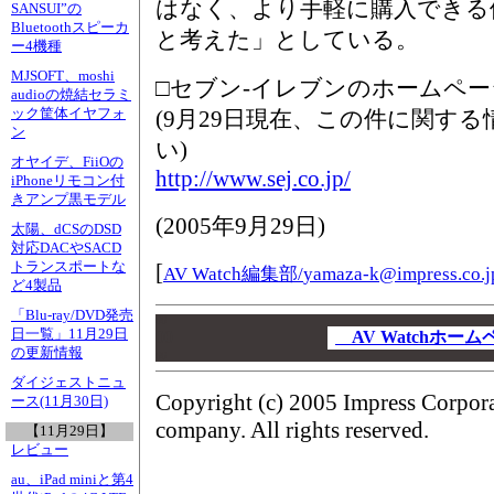
はなく、より手軽に購入できる
SANSUI”の
Bluetoothスピーカ
と考えた」としている。
ー4機種
MJSOFT、moshi
□セブン-イレブンのホームペー
audioの焼結セラミ
ック筐体イヤフォ
(9月29日現在、この件に関す
ン
い)
オヤイデ、FiiOの
http://www.sej.co.jp/
iPhoneリモコン付
きアンプ黒モデル
(
2005年9月29日
)
太陽、dCSのDSD
対応DACやSACD
トランスポートな
[
AV Watch編集部/
yamaza-k@impress.co.j
ど4製品
「Blu-ray/DVD発売
00
日一覧」11月29日
00
AV Watchホー
の更新情報
00
ダイジェストニュ
Copyright (c) 2005 Impress Corpor
ース(11月30日)
company. All rights reserved.
【11月29日】
レビュー
au、iPad miniと第4