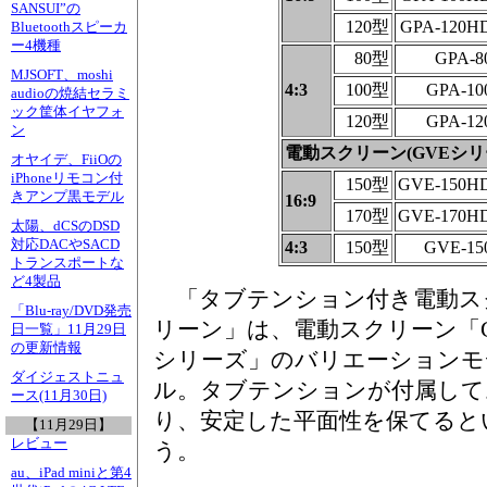
SANSUI”の
120型
GPA-120H
Bluetoothスピーカ
ー4機種
80型
GPA-
MJSOFT、moshi
4:3
100型
GPA-1
audioの焼結セラミ
ック筐体イヤフォ
120型
GPA-1
ン
電動スクリーン(GVEシリ
オヤイデ、FiiOの
iPhoneリモコン付
150型
GVE-150H
きアンプ黒モデル
16:9
170型
GVE-170H
太陽、dCSのDSD
対応DACやSACD
4:3
150型
GVE-15
トランスポートな
ど4製品
「タブテンション付き電動ス
「Blu-ray/DVD発売
リーン」は、電動スクリーン「G
日一覧」11月29日
の更新情報
シリーズ」のバリエーションモ
ダイジェストニュ
ル。タブテンションが付属して
ース(11月30日)
り、安定した平面性を保てると
【11月29日】
レビュー
う。
au、iPad miniと第4