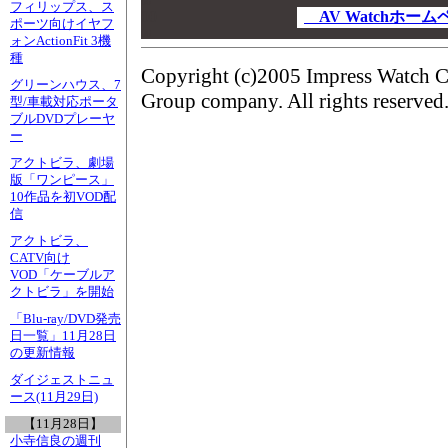
00
フィリップス、ス
00
AV Watchホー
ポーツ向けイヤフ
00
ォンActionFit 3機
種
Copyright (c)2005 Impress Watch C
グリーンハウス、7
Group company. All rights reserved
型/車載対応ポータ
ブルDVDプレーヤ
ー
アクトビラ、劇場
版「ワンピース」
10作品を初VOD配
信
アクトビラ、
CATV向け
VOD「ケーブルア
クトビラ」を開始
「Blu-ray/DVD発売
日一覧」11月28日
の更新情報
ダイジェストニュ
ース(11月29日)
【11月28日】
小寺信良の週刊