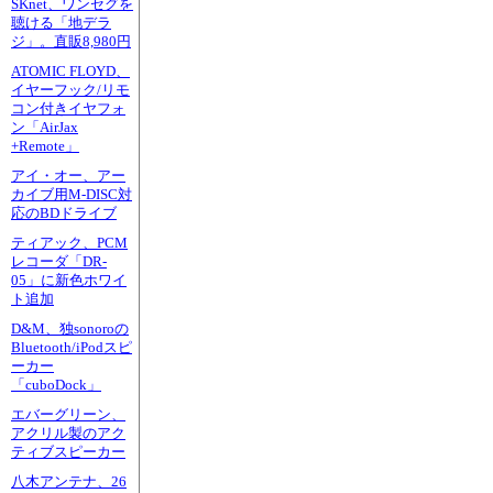
SKnet、ワンセグを
聴ける「地デラ
ジ」。直販8,980円
ATOMIC FLOYD、
イヤーフック/リモ
コン付きイヤフォ
ン「AirJax
+Remote」
アイ・オー、アー
カイブ用M-DISC対
応のBDドライブ
ティアック、PCM
レコーダ「DR-
05」に新色ホワイ
ト追加
D&M、独sonoroの
Bluetooth/iPodスピ
ーカー
「cuboDock」
エバーグリーン、
アクリル製のアク
ティブスピーカー
八木アンテナ、26