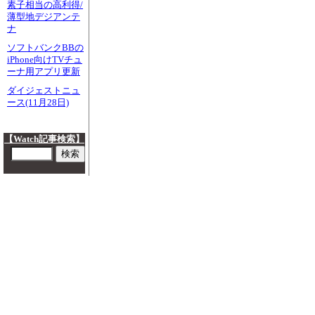
素子相当の高利得/
薄型地デジアンテ
ナ
ソフトバンクBBの
iPhone向けTVチュ
ーナ用アプリ更新
ダイジェストニュ
ース(11月28日)
【Watch記事検索】