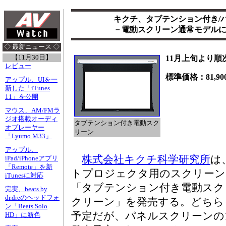
キクチ、タブテンション付き/
－電動スクリーン通常モデルにも1
◇ 最新ニュース ◇
【11月30日】
11月上旬より順
レビュー
標準価格：81,900
アップル、UIを一
新した「iTunes
11」を公開
マウス、AM/FMラ
ジオ搭載オーディ
タブテンション付き電動スク
オプレーヤー
リーン
「Lyumo M33」
アップル、
株式会社キクチ科学研究所
は
iPad/iPhoneアプリ
「Remote」を新
トプロジェクタ用のスクリーン
iTunesに対応
「タブテンション付き電動スク
完実、beats by
dr.dreのヘッドフォ
クリーン」を発売する。どちらも2
ン「Beats Solo
予定だが、パネルスクリーンの12
HD」に新色