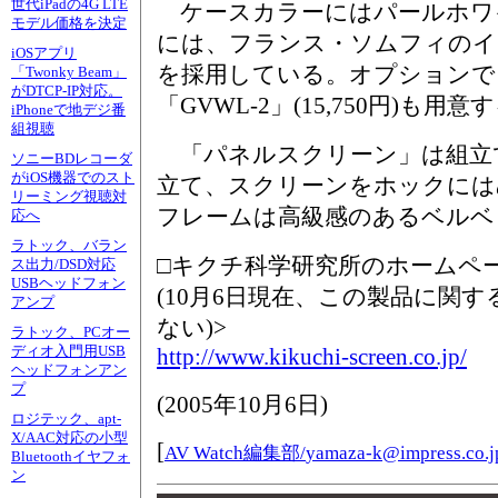
世代iPadの4G LTE
ケースカラーにはパールホワ
モデル価格を決定
には、フランス・ソムフィのイ
iOSアプリ
を採用している。オプションで
「Twonky Beam」
がDTCP-IP対応。
「GVWL-2」(15,750円)も用意
iPhoneで地デジ番
組視聴
「パネルスクリーン」は組立
ソニーBDレコーダ
がiOS機器でのスト
立て、スクリーンをホックには
リーミング視聴対
フレームは高級感のあるベルベ
応へ
ラトック、バラン
□キクチ科学研究所のホームペ
ス出力/DSD対応
USBヘッドフォン
(10月6日現在、この製品に関
アンプ
ない)>
ラトック、PCオー
ディオ入門用USB
http://www.kikuchi-screen.co.jp/
ヘッドフォンアン
プ
(
2005年10月6日
)
ロジテック、apt-
X/AAC対応の小型
[
AV Watch編集部/
yamaza-k@impress.co.j
Bluetoothイヤフォ
ン