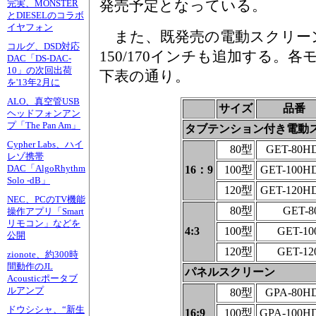
発売予定となっている。
完実、MONSTER
とDIESELのコラボ
イヤフォン
また、既発売の電動スクリーン
コルグ、DSD対応
150/170インチも追加する。
DAC「DS-DAC-
10」の次回出荷
下表の通り。
を'13年2月に
ALO、真空管USB
サイズ
品番
ヘッドフォンアン
プ「The Pan Am」
タブテンション付き電動
Cypher Labs、ハイ
80型
GET-80H
レゾ携帯
DAC「AlgoRhythm
16：9
100型
GET-100H
Solo -dB」
120型
GET-120H
NEC、PCのTV機能
80型
GET-
操作アプリ「Smart
リモコン」などを
4:3
100型
GET-1
公開
120型
GET-1
zionote、約300時
間動作のJL
パネルスクリーン
Acousticポータブ
ルアンプ
80型
GPA-80H
ドウシシャ、“新生
16:9
100型
GPA-100H