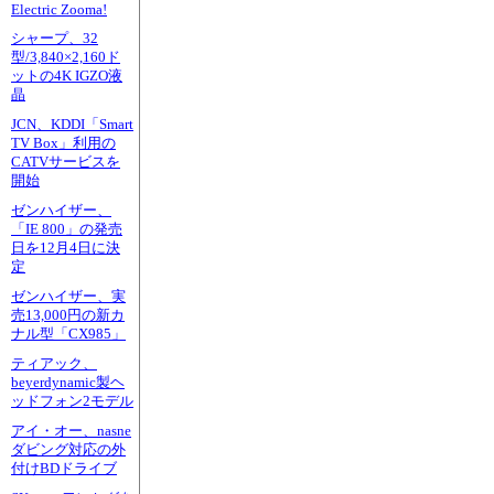
Electric Zooma!
シャープ、32
型/3,840×2,160ド
ットの4K IGZO液
晶
JCN、KDDI「Smart
TV Box」利用の
CATVサービスを
開始
ゼンハイザー、
「IE 800」の発売
日を12月4日に決
定
ゼンハイザー、実
売13,000円の新カ
ナル型「CX985」
ティアック、
beyerdynamic製ヘ
ッドフォン2モデル
アイ・オー、nasne
ダビング対応の外
付けBDドライブ