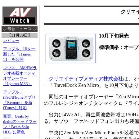
クリエイ
◇ 最新ニュース ◇
【11月30日】
10月下旬発売
レビュー
標準価格：オープ
アップル、UIを一
新した「iTunes
11」を公開
マウス、AM/FMラ
ジオ搭載オーディ
クリエイティブメディア株式会社
は、オー
オプレーヤー
「Lyumo M33」
ー「TravelDock Zen Micro」を1
アップル、
同社のオーディオプレーヤー「Zen Micro
iPad/iPhoneアプリ
「Remote」を新
のフルレンジネオンチタンマイクロドライ
iTunesに対応
出力は4W×2ch。再生周波数帯域は150
完実、beats by
る。サブウーファ/ヘッドフォン出力も装
dr.dreのヘッドフォ
ン「Beats Solo
HD」に新色
中央にZen Micro/Zen Micro Ph