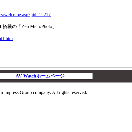
eases/welcome.asp?pid=12217
の「Zen MicroPhoto」
at1.htm
AV Watchホームページ
00
n Impress Group company. All rights reserved.