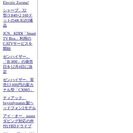
Electric Zooma!
シャープ、32
型/3,840×2,160ド
ットの4K IGZO液
晶
JCN、KDDI「Smart
TV Box」利用の
CATVサービスを
開始
ゼンハイザー、
「IE 800」の発売
日を12月4日に決
定
ゼンハイザー、実
売13,000円の新カ
ナル型「CX985」
ティアック、
beyerdynamic製ヘ
ッドフォン2モデル
アイ・オー、nasne
ダビング対応の外
付けBDドライブ