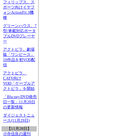
フィリップス、ス
ポーツ向けイヤフ
ォンActionFit 3機
種
グリーンハウス、7
型/車載対応ポータ
ブルDVDプレーヤ
ー
アクトビラ、劇場
版「ワンピース」
10作品を初VOD配
信
アクトビラ、
CATV向け
VOD「ケーブルア
クトビラ」を開始
「Blu-ray/DVD発売
日一覧」11月28日
の更新情報
ダイジェストニュ
ース(11月29日)
【11月28日】
小寺信良の週刊