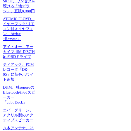
SKnet、ワンセグを
聴ける「地デラ
ジ」。直販8,980円
ATOMIC FLOYD、
イヤーフック/リモ
コン付きイヤフォ
ン「AirJax
+Remote」
アイ・オー、アー
カイブ用M-DISC対
応のBDドライブ
ティアック、PCM
レコーダ「DR-
05」に新色ホワイ
ト追加
D&M、独sonoroの
Bluetooth/iPodスピ
ーカー
「cuboDock」
エバーグリーン、
アクリル製のアク
ティブスピーカー
八木アンテナ、26