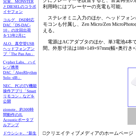
クにプレーヤーを設置すると、音楽再生の
完実、MONSTER
利用時にはプレーヤーの充電も可能。
とDIESELのコラボ
イヤフォン
ステレオミニ入力のほか、ヘッドフォン/
コルグ、DSD対応
モコンも付属し、Zen Micro/Zen Mic
DAC「DS-DAC-
える。
10」の次回出荷
を'13年2月に
電源はACアダプタのほか、単3電池4本
ALO、真空管USB
間。外形寸法は188×149×97mm(幅×奥行き
ヘッドフォンアン
プ「The Pan Am」
Cypher Labs、ハイ
レゾ携帯
DAC「AlgoRhythm
Solo -dB」
NEC、PCのTV機能
操作アプリ「Smart
リモコン」などを
公開
zionote、約300時
間動作のJL
Acousticポータブ
ルアンプ
□クリエイティブメディアのホームページ
ドウシシャ、“新生