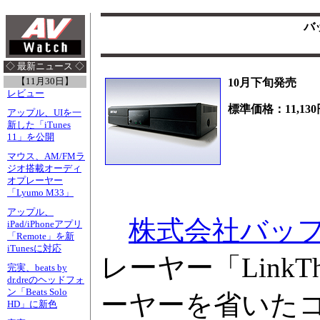
バッ
◇ 最新ニュース ◇
【11月30日】
10月下旬発売
レビュー
標準価格：11,130
アップル、UIを一
新した「iTunes
11」を公開
マウス、AM/FMラ
ジオ搭載オーディ
オプレーヤー
「Lyumo M33」
アップル、
株式会社バッ
iPad/iPhoneアプリ
「Remote」を新
iTunesに対応
レーヤー「Link
完実、beats by
dr.dreのヘッドフォ
ン「Beats Solo
ーヤーを省いたコン
HD」に新色