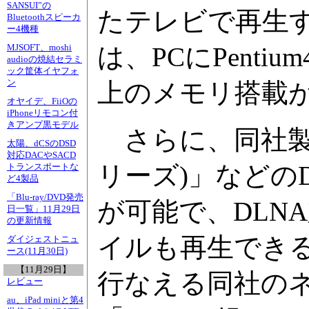
SANSUI”の
たテレビで再生
Bluetoothスピーカ
ー4機種
は、PCにPentiu
MJSOFT、moshi
audioの焼結セラミ
ック筐体イヤフォ
ン
上のメモリ搭載
オヤイデ、FiiOの
iPhoneリモコン付
きアンプ黒モデル
さらに、同社製のLAN
太陽、dCSのDSD
対応DACやSACD
リーズ)」などの
トランスポートな
ど4製品
「Blu-ray/DVD発売
が可能で、DLN
日一覧」11月29日
の更新情報
イルも再生でき
ダイジェストニュ
ース(11月30日)
【11月29日】
行なえる同社の
レビュー
au、iPad miniと第4