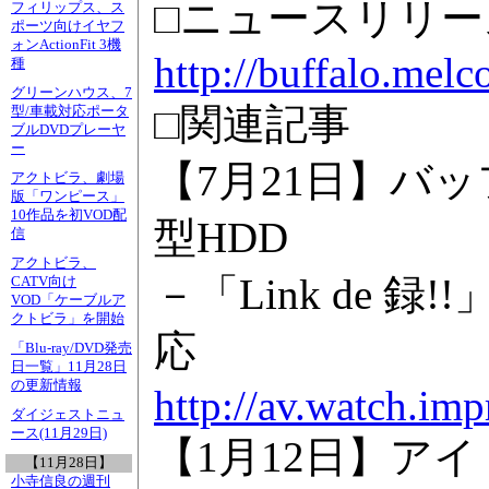
□ニュースリリー
フィリップス、ス
ポーツ向けイヤフ
ォンActionFit 3機
http://buffalo.mel
種
グリーンハウス、7
□関連記事
型/車載対応ポータ
ブルDVDプレーヤ
ー
【7月21日】バ
アクトビラ、劇場
版「ワンピース」
10作品を初VOD配
型HDD
信
アクトビラ、
－「Link de 録
CATV向け
VOD「ケーブルア
クトビラ」を開始
応
「Blu-ray/DVD発売
日一覧」11月28日
の更新情報
http://av.watch.im
ダイジェストニュ
ース(11月29日)
【1月12日】ア
【11月28日】
小寺信良の週刊