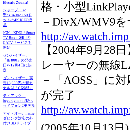
格・小型LinkPlay
Electric Zooma!
シャープ、32
型/3,840×2,160ド
－DivX/WMV
ットの4K IGZO液
晶
http://av.watch.im
JCN、KDDI「Smart
TV Box」利用の
CATVサービスを
【2004年9月2
開始
ゼンハイザー、
「IE 800」の発売
レーヤーの無線L
日を12月4日に決
定
－「AOSS」に
ゼンハイザー、実
売13,000円の新カ
ナル型「CX985」
が完了
ティアック、
beyerdynamic製ヘ
http://av.watch.im
ッドフォン2モデル
アイ・オー、nasne
ダビング対応の外
付けBDドライブ
(
2005年10月13日
)