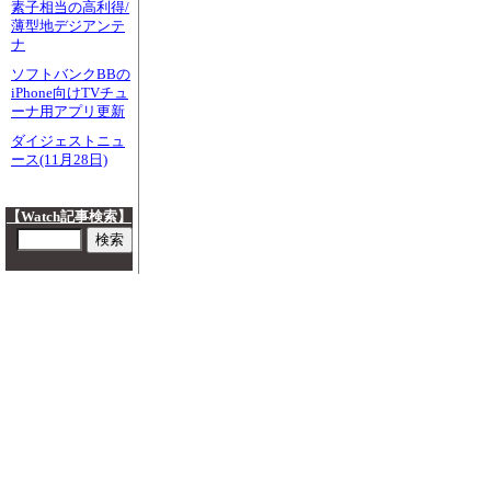
素子相当の高利得/
薄型地デジアンテ
ナ
ソフトバンクBBの
iPhone向けTVチュ
ーナ用アプリ更新
ダイジェストニュ
ース(11月28日)
【Watch記事検索】