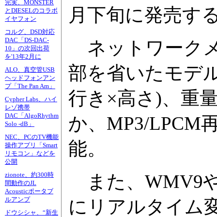
完実、MONSTER
月下旬に発売する。
とDIESELのコラボ
イヤフォン
コルグ、DSD対応
DAC「DS-DAC-
ネットワークメ
10」の次回出荷
を'13年2月に
部を省いたモデルで
ALO、真空管USB
ヘッドフォンアン
プ「The Pan Am」
行き×高さ)、重量は
Cypher Labs、ハイ
レゾ携帯
DAC「AlgoRhythm
か、MP3/LPC
Solo -dB」
NEC、PCのTV機能
能。
操作アプリ「Smart
リモコン」などを
公開
また、WMV9やA
zionote、約300時
間動作のJL
Acousticポータブ
ルアンプ
にリアルタイム変
ドウシシャ、“新生