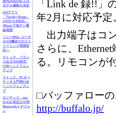
「Link de 録
世代iPadの4G LTE
モデル価格を決定
iOSアプリ
年2月に対応予定
「Twonky Beam」
がDTCP-IP対応。
iPhoneで地デジ番
組視聴
出力端子はコン
ソニーBDレコーダ
がiOS機器でのスト
さらに、Ethernet
リーミング視聴対
応へ
ラトック、バラン
る。リモコンが
ス出力/DSD対応
USBヘッドフォン
アンプ
ラトック、PCオー
ディオ入門用USB
ヘッドフォンアン
プ
□バッファロー
ロジテック、apt-
X/AAC対応の小型
http://buffalo.jp/
Bluetoothイヤフォ
ン