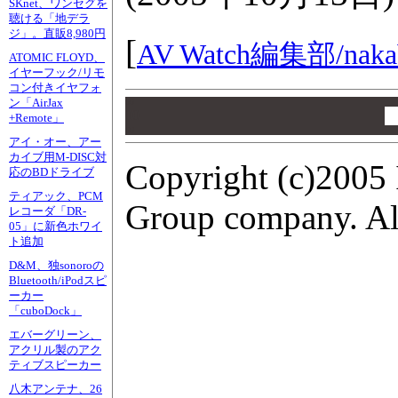
SKnet、ワンセグを
聴ける「地デラ
ジ」。直販8,980円
[
AV Watch編集部/
naka
ATOMIC FLOYD、
イヤーフック/リモ
コン付きイヤフォ
ン「AirJax
00
00
+Remote」
00
アイ・オー、アー
カイブ用M-DISC対
Copyright (c)2005 
応のBDドライブ
ティアック、PCM
Group company. All
レコーダ「DR-
05」に新色ホワイ
ト追加
D&M、独sonoroの
Bluetooth/iPodスピ
ーカー
「cuboDock」
エバーグリーン、
アクリル製のアク
ティブスピーカー
八木アンテナ、26