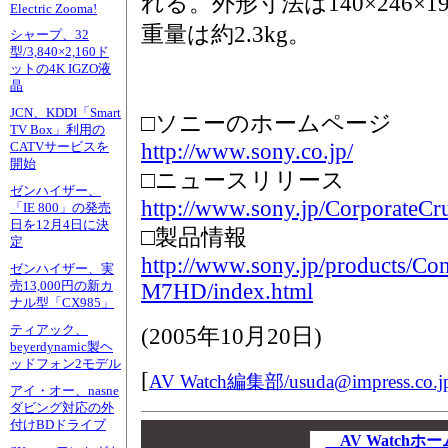
れる。外形寸法は140×246×1
Electric Zooma!
重量は約2.3kg。
シャープ、32
型/3,840×2,160ド
ットの4K IGZO液
晶
JCN、KDDI「Smart
□ソニーのホームページ
TV Box」利用の
http://www.sony.co.jp/
CATVサービスを
開始
□ニュースリリース
ゼンハイザー、
http://www.sony.jp/CorporateCr
「IE 800」の発売
日を12月4日に決
□製品情報
定
http://www.sony.jp/products/C
ゼンハイザー、実
売13,000円の新カ
M7HD/index.html
ナル型「CX985」
ティアック、
(
2005年10月20日
)
beyerdynamic製ヘ
ッドフォン2モデル
[
AV Watch編集部/
usuda@impress.co.j
アイ・オー、nasne
ダビング対応の外
付けBDドライブ
00
00
AV Watch