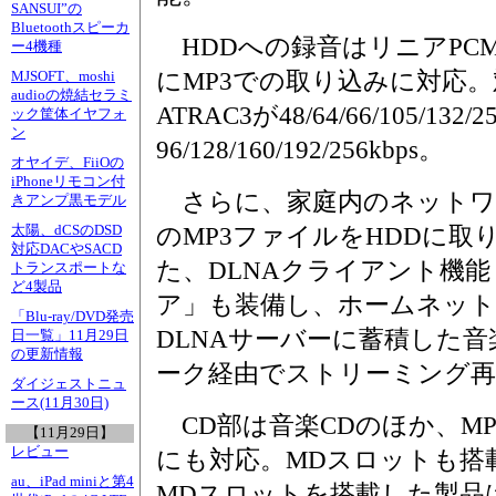
SANSUI”の
Bluetoothスピーカ
HDDへの録音はリニアPCM
ー4機種
にMP3での取り込みに対応
MJSOFT、moshi
audioの焼結セラミ
ATRAC3が48/64/66/105/132/
ック筐体イヤフォ
ン
96/128/160/192/256kbps。
オヤイデ、FiiOの
iPhoneリモコン付
さらに、家庭内のネットワー
きアンプ黒モデル
太陽、dCSのDSD
のMP3ファイルをHDDに取
対応DACやSACD
た、DLNAクライアント機
トランスポートな
ど4製品
ア」も装備し、ホームネット
「Blu-ray/DVD発売
DLNAサーバーに蓄積した
日一覧」11月29日
の更新情報
ーク経由でストリーミング再
ダイジェストニュ
ース(11月30日)
CD部は音楽CDのほか、MP
【11月29日】
レビュー
にも対応。MDスロットも搭
au、iPad miniと第4
MDスロットを搭載した製品は