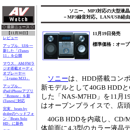
ソニー、MP3対応の大型液晶/
－MP3録音対応。LAN/USB経
◇ 最新ニュース ◇
【11月30日】
11月19日発売
レビュー
標準価格：オープ
アップル、UIを一
新した「iTunes
11」を公開
マウス、AM/FMラ
ジオ搭載オーディ
オプレーヤー
ソニー
は、HDD搭載コン
「Lyumo M33」
新モデルとして40GB HDD
アップル、
iPad/iPhoneアプリ
した「NAS-M7HD」を11
「Remote」を新
iTunesに対応
はオープンプライスで、店頭
完実、beats by
dr.dreのヘッドフォ
40GB HDDを内蔵し、CD
ン「Beats Solo
HD」に新色
体前面に4.3型のカラー液晶