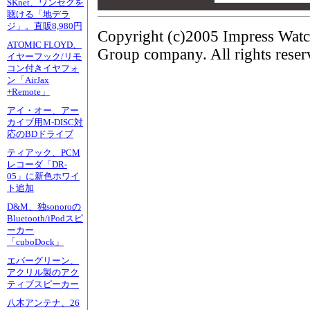
SKnet、ワンセグを
00
聴ける「地デラ
ジ」。直販8,980円
Copyright (c)2005 Impress Watc
ATOMIC FLOYD、
Group company. All rights reser
イヤーフック/リモ
コン付きイヤフォ
ン「AirJax
+Remote」
アイ・オー、アー
カイブ用M-DISC対
応のBDドライブ
ティアック、PCM
レコーダ「DR-
05」に新色ホワイ
ト追加
D&M、独sonoroの
Bluetooth/iPodスピ
ーカー
「cuboDock」
エバーグリーン、
アクリル製のアク
ティブスピーカー
八木アンテナ、26