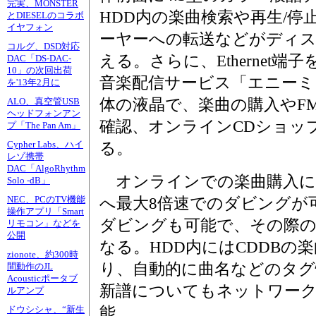
完実、MONSTER
HDD内の楽曲検索や再生/停
とDIESELのコラボ
イヤフォン
ーヤーへの転送などがディ
コルグ、DSD対応
える。さらに、Ethernet
DAC「DS-DAC-
10」の次回出荷
音楽配信サービス「エニーミ
を'13年2月に
体の液晶で、楽曲の購入やF
ALO、真空管USB
ヘッドフォンアン
確認、オンラインCDショッ
プ「The Pan Am」
Cypher Labs、ハイ
る。
レゾ携帯
DAC「AlgoRhythm
オンラインでの楽曲購入に加
Solo -dB」
NEC、PCのTV機能
へ最大8倍速でのダビングが
操作アプリ「Smart
ダビングも可能で、その際の
リモコン」などを
公開
なる。HDD内にはCDDBの
zionote、約300時
り、自動的に曲名などのタグ
間動作のJL
Acousticポータブ
新譜についてもネットワーク
ルアンプ
能。
ドウシシャ、“新生