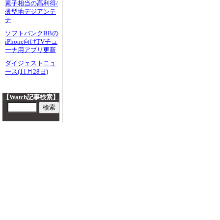
素子相当の高利得/
薄型地デジアンテ
ナ
ソフトバンクBBの
iPhone向けTVチュ
ーナ用アプリ更新
ダイジェストニュ
ース(11月28日)
【Watch記事検索】