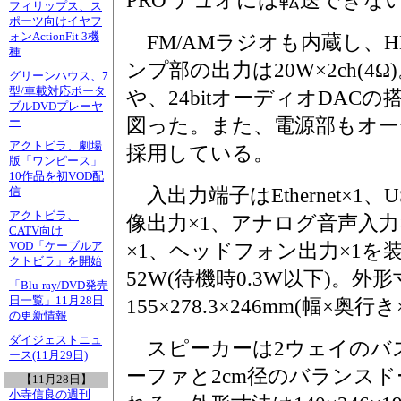
PRO デュオには転送できな
フィリップス、ス
ポーツ向けイヤフ
ォンActionFit 3機
FM/AMラジオも内蔵し、
種
ンプ部の出力は20W×2ch(4Ω)
グリーンハウス、7
型/車載対応ポータ
や、24bitオーディオDAC
ブルDVDプレーヤ
図った。また、電源部もオー
ー
アクトビラ、劇場
採用している。
版「ワンピース」
10作品を初VOD配
入出力端子はEthernet×1
信
アクトビラ、
像出力×1、アナログ音声入力
CATV向け
VOD「ケーブルア
×1、ヘッドフォン出力×1を
クトビラ」を開始
52W(待機時0.3W以下)。外
「Blu-ray/DVD発売
日一覧」11月28日
155×278.3×246mm(幅×奥
の更新情報
ダイジェストニュ
スピーカーは2ウェイのバス
ース(11月29日)
ーファと2cm径のバランス
【11月28日】
小寺信良の週刊