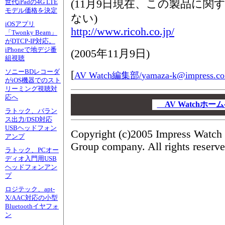
(11月9日現在、この製品に
世代iPadの4G LTE
モデル価格を決定
ない)
iOSアプリ
http://www.ricoh.co.jp/
「Twonky Beam」
がDTCP-IP対応。
iPhoneで地デジ番
(
2005年11月9日
)
組視聴
ソニーBDレコーダ
[
AV Watch編集部/
yamaza-k@impress.co
がiOS機器でのスト
リーミング視聴対
応へ
00
00
AV Watchホ
ラトック、バラン
00
ス出力/DSD対応
USBヘッドフォン
Copyright (c)2005 Impress Watch 
アンプ
Group company. All rights reserve
ラトック、PCオー
ディオ入門用USB
ヘッドフォンアン
プ
ロジテック、apt-
X/AAC対応の小型
Bluetoothイヤフォ
ン