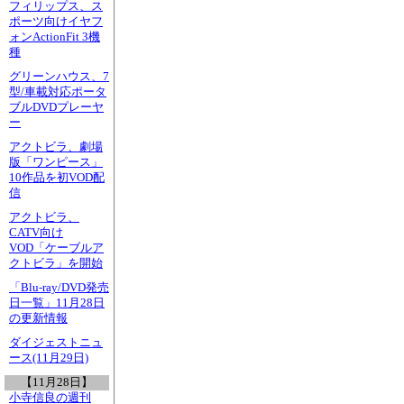
フィリップス、ス
ポーツ向けイヤフ
ォンActionFit 3機
種
グリーンハウス、7
型/車載対応ポータ
ブルDVDプレーヤ
ー
アクトビラ、劇場
版「ワンピース」
10作品を初VOD配
信
アクトビラ、
CATV向け
VOD「ケーブルア
クトビラ」を開始
「Blu-ray/DVD発売
日一覧」11月28日
の更新情報
ダイジェストニュ
ース(11月29日)
【11月28日】
小寺信良の週刊