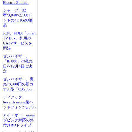
Electric Zooma!
シャープ、32
型/3,840×2,160ド
ットの4K IGZO液
晶
JCN、KDDI「Smart
TV Box」利用の
CATVサービスを
開始
ゼンハイザー、
「IE 800」の発売
日を12月4日に決
定
ゼンハイザー、実
売13,000円の新カ
ナル型「CX985」
ティアック、
beyerdynamic製ヘ
ッドフォン2モデル
アイ・オー、nasne
ダビング対応の外
付けBDドライブ