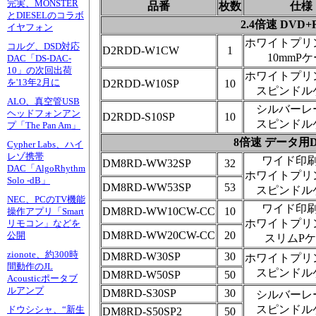
完実、MONSTER
品番
枚数
仕様
とDIESELのコラボ
2.4倍速 DVD+
イヤフォン
ホワイトプリ
コルグ、DSD対応
D2RDD-W1CW
1
10mmP
DAC「DS-DAC-
10」の次回出荷
ホワイトプリ
を'13年2月に
D2RDD-W10SP
10
スピンドル
ALO、真空管USB
シルバーレ
ヘッドフォンアン
D2RDD-S10SP
10
スピンドル
プ「The Pan Am」
8倍速 データ用D
Cypher Labs、ハイ
レゾ携帯
ワイド印
DM8RD-WW32SP
32
DAC「AlgoRhythm
ホワイトプリ
Solo -dB」
DM8RD-WW53SP
53
スピンドル
NEC、PCのTV機能
ワイド印
DM8RD-WW10CW-CC
10
操作アプリ「Smart
ホワイトプリ
リモコン」などを
DM8RD-WW20CW-CC
20
公開
スリムP
zionote、約300時
DM8RD-W30SP
30
ホワイトプリ
間動作のJL
スピンドル
DM8RD-W50SP
50
Acousticポータブ
ルアンプ
DM8RD-S30SP
30
シルバーレ
スピンドル
ドウシシャ、“新生
DM8RD-S50SP2
50