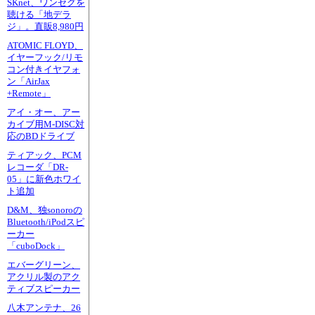
SKnet、ワンセグを
聴ける「地デラ
ジ」。直販8,980円
ATOMIC FLOYD、
イヤーフック/リモ
コン付きイヤフォ
ン「AirJax
+Remote」
アイ・オー、アー
カイブ用M-DISC対
応のBDドライブ
ティアック、PCM
レコーダ「DR-
05」に新色ホワイ
ト追加
D&M、独sonoroの
Bluetooth/iPodスピ
ーカー
「cuboDock」
エバーグリーン、
アクリル製のアク
ティブスピーカー
八木アンテナ、26