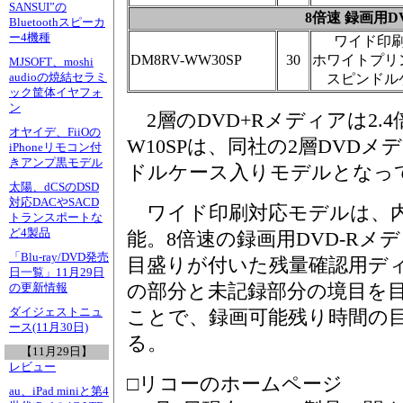
SANSUI”の
8倍速 録画用DV
Bluetoothスピーカ
ー4機種
ワイド印
DM8RV-WW30SP
30
ホワイトプリ
MJSOFT、moshi
audioの焼結セラミ
スピンドル
ック筐体イヤフォ
ン
2層のDVD+Rメディアは2.
オヤイデ、FiiOの
W10SPは、同社の2層DVD
iPhoneリモコン付
きアンプ黒モデル
ドルケース入りモデルとなっ
太陽、dCSのDSD
対応DACやSACD
ワイド印刷対応モデルは、内
トランスポートな
ど4製品
能。8倍速の録画用DVD-Rメ
「Blu-ray/DVD発売
目盛りが付いた残量確認用デ
日一覧」11月29日
の部分と未記録部分の境目を
の更新情報
ダイジェストニュ
ことで、録画可能残り時間の
ース(11月30日)
る。
【11月29日】
レビュー
□リコーのホームページ
au、iPad miniと第4