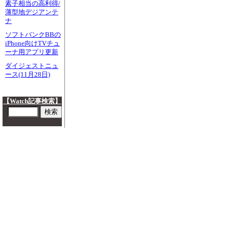
素子相当の高利得/
薄型地デジアンテ
ナ
ソフトバンクBBの
iPhone向けTVチュ
ーナ用アプリ更新
ダイジェストニュ
ース(11月28日)
【Watch記事検索】