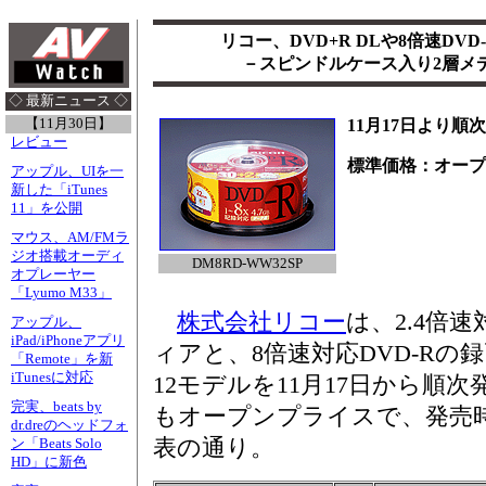
リコー、DVD+R DLや8倍速DV
－スピンドルケース入り2層メ
◇ 最新ニュース ◇
【11月30日】
11月17日より順
レビュー
標準価格：オープ
アップル、UIを一
新した「iTunes
11」を公開
マウス、AM/FMラ
ジオ搭載オーディ
DM8RD-WW32SP
オプレーヤー
「Lyumo M33」
株式会社リコー
は、2.4倍速
アップル、
iPad/iPhoneアプリ
ィアと、8倍速対応DVD-Rの
「Remote」を新
iTunesに対応
12モデルを11月17日から順
完実、beats by
もオープンプライスで、発売
dr.dreのヘッドフォ
表の通り。
ン「Beats Solo
HD」に新色