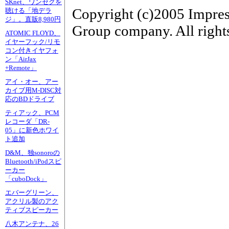
SKnet、ワンセグを
Copyright (c)2005 Impres
聴ける「地デラ
ジ」。直販8,980円
Group company. All rights
ATOMIC FLOYD、
イヤーフック/リモ
コン付きイヤフォ
ン「AirJax
+Remote」
アイ・オー、アー
カイブ用M-DISC対
応のBDドライブ
ティアック、PCM
レコーダ「DR-
05」に新色ホワイ
ト追加
D&M、独sonoroの
Bluetooth/iPodスピ
ーカー
「cuboDock」
エバーグリーン、
アクリル製のアク
ティブスピーカー
八木アンテナ、26