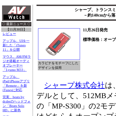
シャープ、トランスミ
－約140cmか
◇ 最新ニュース ◇
【11月30日】
11月26日発売
レビュー
標準価格：オープ
アップル、UIを一
新した「iTunes
11」を公開
マウス、AM/FMラ
ジオ搭載オーディ
カラビナをモチーフにした
オプレーヤー
デザインを採用
「Lyumo M33」
アップル、
iPad/iPhoneアプリ
シャープ株式会社
は
「Remote」を新
iTunesに対応
デルとして、512MBメモ
完実、beats by
dr.dreのヘッドフォ
の「MP-S300」の2
ン「Beats Solo
HD」に新色