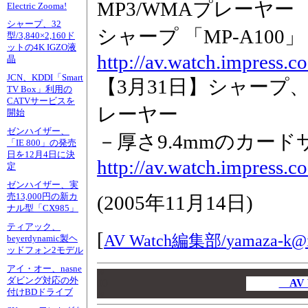
MP3/WMAプレーヤー
Electric Zooma!
シャープ、32
シャープ 「MP-A100」
型/3,840×2,160ド
ットの4K IGZO液
http://av.watch.impress.
晶
JCN、KDDI「Smart
【3月31日】シャープ
TV Box」利用の
CATVサービスを
レーヤー
開始
ゼンハイザー、
－厚さ9.4mmのカー
「IE 800」の発売
日を12月4日に決
http://av.watch.impress.
定
ゼンハイザー、実
売13,000円の新カ
(
2005年11月14日
)
ナル型「CX985」
ティアック、
[
AV Watch編集部/
yamaza-k@i
beyerdynamic製ヘ
ッドフォン2モデル
アイ・オー、nasne
00
ダビング対応の外
00
AV 
付けBDドライブ
00