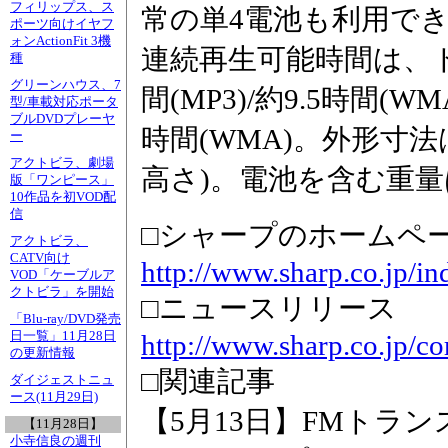
フィリップス、ス
常の単4電池も利用で
ポーツ向けイヤフ
ォンActionFit 3機
連続再生可能時間は、ト
種
グリーンハウス、7
間(MP3)/約9.5時間(W
型/車載対応ポータ
ブルDVDプレーヤ
時間(WMA)。外形寸法は3
ー
アクトビラ、劇場
高さ)。電池を含む重量
版「ワンピース」
10作品を初VOD配
信
□シャープのホームペ
アクトビラ、
CATV向け
http://www.sharp.co.jp/in
VOD「ケーブルア
クトビラ」を開始
□ニュースリリース
「Blu-ray/DVD発売
日一覧」11月28日
http://www.sharp.co.jp/c
の更新情報
□関連記事
ダイジェストニュ
ース(11月29日)
【5月13日】FMトラ
【11月28日】
小寺信良の週刊