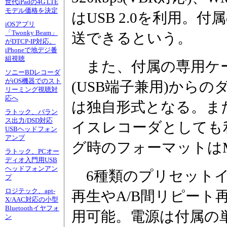
世代iPadの4G LTE
モデル価格を決定
はUSB 2.0を利用
iOSアプリ
「Twonky Beam」
送できるという。
がDTCP-IP対応。
iPhoneで地デジ番
組視聴
また、付属の専用ケ
ソニーBDレコーダ
がiOS機器でのスト
(USB端子兼用)から
リーミング視聴対
応へ
は独自形式となる。ま
ラトック、バラン
ス出力/DSD対応
イスレコーダとしても
USBヘッドフォン
アンプ
グ時のフォーマットはM
ラトック、PCオー
ディオ入門用USB
ヘッドフォンアン
6種類のプリセットイ
プ
ロジテック、apt-
再生やA/B間リピート
X/AAC対応の小型
Bluetoothイヤフォ
用可能。電源は付属の
ン