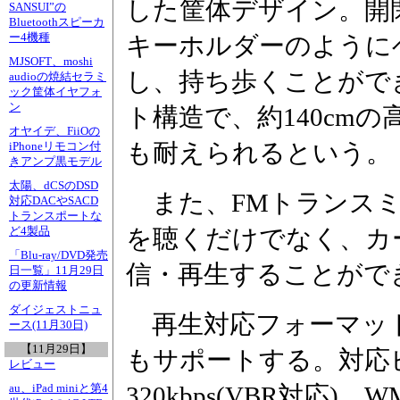
した筐体デザイン。開
SANSUI”の
Bluetoothスピーカ
ー4機種
キーホルダーのように
MJSOFT、moshi
し、持ち歩くことがで
audioの焼結セラミ
ック筐体イヤフォ
ン
ト構造で、約140cm
オヤイデ、FiiOの
も耐えられるという。
iPhoneリモコン付
きアンプ黒モデル
太陽、dCSのDSD
また、FMトランスミ
対応DACやSACD
トランスポートな
を聴くだけでなく、カ
ど4製品
「Blu-ray/DVD発売
信・再生することがで
日一覧」11月29日
の更新情報
ダイジェストニュ
再生対応フォーマットは
ース(11月30日)
【11月29日】
もサポートする。対応ビ
レビュー
320kbps(VBR対応)、
au、iPad miniと第4