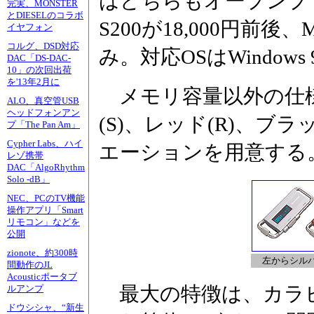
はどちらもオープンプ
完実、MONSTER
とDIESELのコラボ
S200が18,000円前後、
イヤフォン
コルグ、DSD対応
み。対応OSはWindows 98
DAC「DS-DAC-
10」の次回出荷
を'13年2月に
メモリ容量以外の仕
ALO、真空管USB
ヘッドフォンアン
(S)、レッド(R)、ブラ
プ「The Pan Am」
Cypher Labs、ハイ
エーションを用意する
レゾ携帯
DAC「AlgoRhythm
Solo -dB」
NEC、PCのTV機能
操作アプリ「Smart
リモコン」などを
公開
zionote、約300時
左からシル
間動作のJL
Acousticポータブ
最大の特徴は、カラビ
ルアンプ
ドウシシャ、“新生