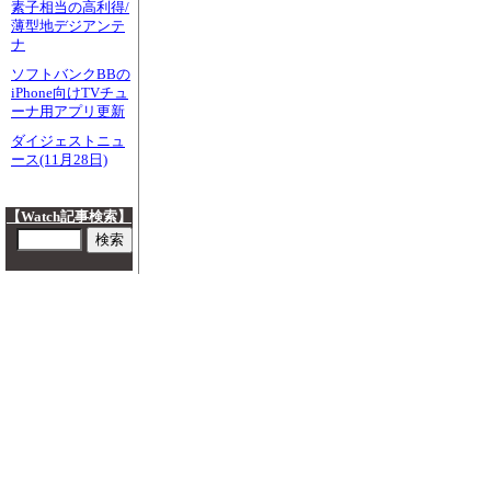
素子相当の高利得/
薄型地デジアンテ
ナ
ソフトバンクBBの
iPhone向けTVチュ
ーナ用アプリ更新
ダイジェストニュ
ース(11月28日)
【Watch記事検索】