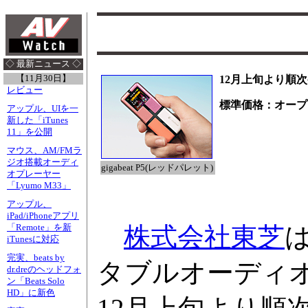
◇ 最新ニュース ◇
【11月30日】
12月上旬より順
レビュー
標準価格：オープ
アップル、UIを一
新した「iTunes
11」を公開
マウス、AM/FMラ
ジオ搭載オーディ
gigabeat P5(レッドパレット)
オプレーヤー
「Lyumo M33」
アップル、
iPad/iPhoneアプリ
株式会社東芝
「Remote」を新
iTunesに対応
完実、beats by
タブルオーディオプ
dr.dreのヘッドフォ
ン「Beats Solo
HD」に新色