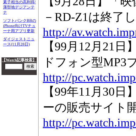
【9月28日】「映像
素子相当の高利得/
薄型地デジアンテ
ナ
－RD-Z1は終
ソフトバンクBBの
iPhone向けTVチュ
http://av.watch.im
ーナ用アプリ更新
ダイジェストニュ
【99月12月2
ース(11月28日)
ドフォン型MP3プ
【Watch記事検索】
http://pc.watch.imp
【99年11月3
ーの販売サイト開設
http://pc.watch.imp