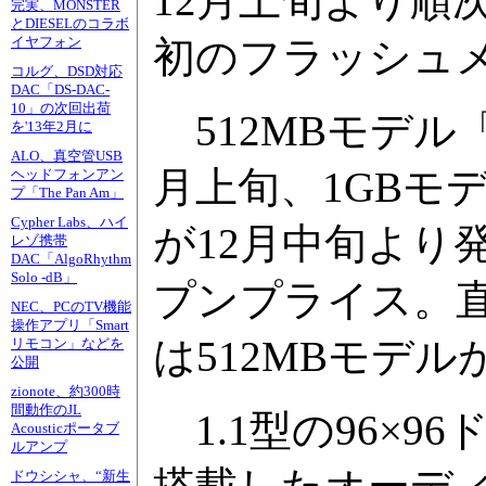
12月上旬より順次
完実、MONSTER
とDIESELのコラボ
初のフラッシュ
イヤフォン
コルグ、DSD対応
DAC「DS-DAC-
10」の次回出荷
512MBモデル「gig
を'13年2月に
ALO、真空管USB
月上旬、1GBモデル「g
ヘッドフォンアン
プ「The Pan Am」
Cypher Labs、ハイ
が12月中旬より
レゾ携帯
DAC「AlgoRhythm
Solo -dB」
プンプライス。直販
NEC、PCのTV機能
操作アプリ「Smart
は512MBモデルが
リモコン」などを
公開
zionote、約300時
間動作のJL
1.1型の96×9
Acousticポータブ
ルアンプ
ドウシシャ、“新生