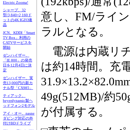
(192kbps)/通常(
Electric Zooma!
シャープ、32
意し、FM/ライ
型/3,840×2,160ド
ットの4K IGZO液
晶
ラルとなる。
JCN、KDDI「Smart
TV Box」利用の
CATVサービスを
電源は内蔵リチ
開始
ゼンハイザー、
「IE 800」の発売
は約14時間。充
日を12月4日に決
定
31.9×13.2×8
ゼンハイザー、実
売13,000円の新カ
ナル型「CX985」
49g(512MB)/
ティアック、
beyerdynamic製ヘ
ッドフォン2モデル
が付属する。
アイ・オー、nasne
ダビング対応の外
付けBDドライブ