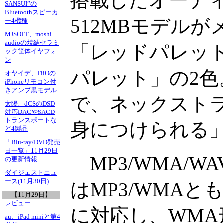
搭載したオーデ
SANSUI”の
Bluetoothスピーカ
512MBモデル
ー4機種
MJSOFT、moshi
audioの焼結セラミ
「レッドパレッ
ック筐体イヤフォ
ン
パレット」の2色
オヤイデ、FiiOの
iPhoneリモコン付
きアンプ黒モデル
で、ネックスト
太陽、dCSのDSD
対応DACやSACD
トランスポートな
身につけられる
ど4製品
「Blu-ray/DVD発売
日一覧」11月29日
MP3/WMA/
の更新情報
ダイジェストニュ
ース(11月30日)
はMP3/WMAともに1
【11月29日】
レビュー
に対応し、WM
au、iPad miniと第4