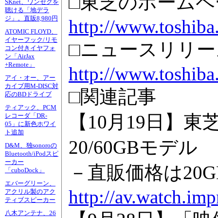
□東芝のホームペ
SKnet、ワンセグを
聴ける「地デラ
ジ」。直販8,980円
http://www.toshiba.
ATOMIC FLOYD、
イヤーフック/リモ
□ニュースリリー
コン付きイヤフォ
ン「AirJax
+Remote」
http://www.toshiba
アイ・オー、アー
カイブ用M-DISC対
□関連記事
応のBDドライブ
ティアック、PCM
【10月19日】東芝
レコーダ「DR-
05」に新色ホワイ
ト追加
20/60GBモデル
D&M、独sonoroの
Bluetooth/iPodスピ
ーカー
－直販価格は20GBが
「cuboDock」
エバーグリーン、
http://av.watch.im
アクリル製のアク
ティブスピーカー
八木アンテナ、26