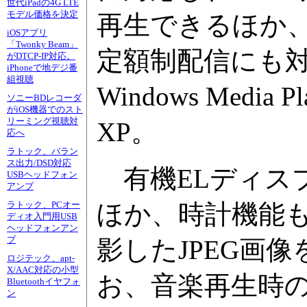
世代iPadの4G LTE
モデル価格を決定
再生できるほか
iOSアプリ
「Twonky Beam」
定額制配信にも
がDTCP-IP対応。
iPhoneで地デジ番
組視聴
Windows Media
ソニーBDレコーダ
がiOS機器でのスト
リーミング視聴対
XP。
応へ
ラトック、バラン
ス出力/DSD対応
有機ELディス
USBヘッドフォン
アンプ
ほか、時計機能
ラトック、PCオー
ディオ入門用USB
ヘッドフォンアン
プ
影したJPEG画像を
ロジテック、apt-
X/AAC対応の小型
お、音楽再生時の
Bluetoothイヤフォ
ン