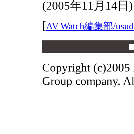
(
2005年11月14日
)
[
AV Watch編集部/
usud
00
00
00
Copyright (c)2005 
Group company. All