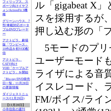
ル「gigabea
フィリップス、ス
ポーツ向けイヤフ
ォンActionFit 3機
種
スを採用するが
グリーンハウス、7
型/車載対応ポータ
押し込む形の「
ブルDVDプレーヤ
ー
アクトビラ、劇場
5モードのプリ
版「ワンピース」
10作品を初VOD配
信
ユーザーモード
アクトビラ、
CATV向け
VOD「ケーブルア
ライザによる音
クトビラ」を開始
「Blu-ray/DVD発売
イスレコード、ラ
日一覧」11月28日
の更新情報
ダイジェストニュ
FM/ボイス/ラ
ース(11月29日)
【11月28日】
小寺信良の週刊