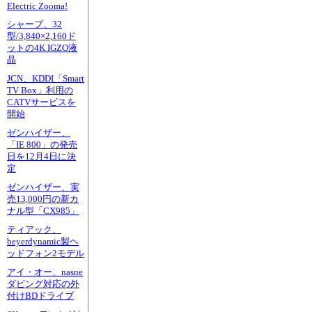
Electric Zooma!
シャープ、32
型/3,840×2,160ド
ットの4K IGZO液
晶
JCN、KDDI「Smart
TV Box」利用の
CATVサービスを
開始
ゼンハイザー、
「IE 800」の発売
日を12月4日に決
定
ゼンハイザー、実
売13,000円の新カ
ナル型「CX985」
ティアック、
beyerdynamic製ヘ
ッドフォン2モデル
アイ・オー、nasne
ダビング対応の外
付けBDドライブ