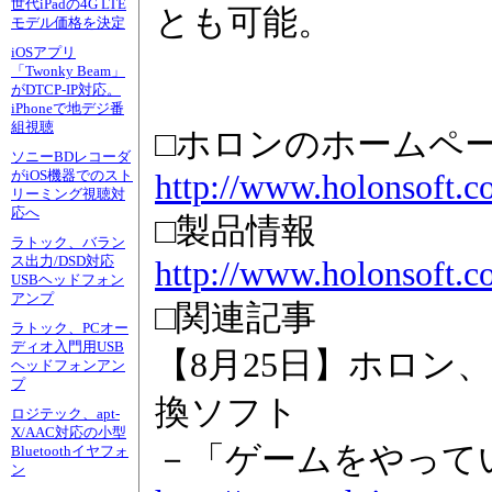
世代iPadの4G LTE
とも可能。
モデル価格を決定
iOSアプリ
「Twonky Beam」
がDTCP-IP対応。
iPhoneで地デジ番
組視聴
□ホロンのホームペ
ソニーBDレコーダ
がiOS機器でのスト
http://www.holonsoft.co
リーミング視聴対
応へ
□製品情報
ラトック、バラン
ス出力/DSD対応
http://www.holonsoft.
USBヘッドフォン
アンプ
□関連記事
ラトック、PCオー
ディオ入門用USB
【8月25日】ホロン、
ヘッドフォンアン
プ
換ソフト
ロジテック、apt-
X/AAC対応の小型
－「ゲームをやって
Bluetoothイヤフォ
ン