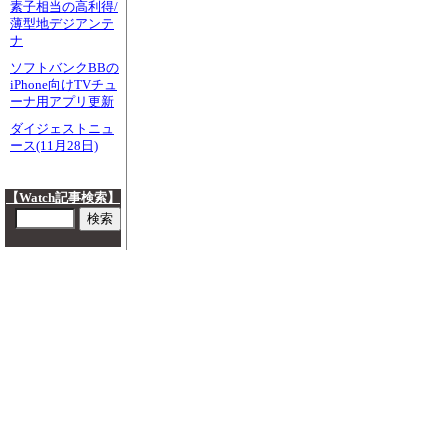
素子相当の高利得/
薄型地デジアンテ
ナ
ソフトバンクBBの
iPhone向けTVチュ
ーナ用アプリ更新
ダイジェストニュ
ース(11月28日)
【Watch記事検索】