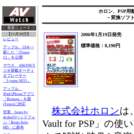
ホロン、PSP
－変換ソフト「
◇ 最新ニュース ◇
【11月30日】
2006年1月19日発売
レビュー
標準価格：8,190円
アップル、UIを一
新した「iTunes
11」を公開
マウス、AM/FMラ
ジオ搭載オーディ
オプレーヤー
「Lyumo M33」
アップル、
iPad/iPhoneアプリ
「Remote」を新
iTunesに対応
株式会社ホロン
は
完実、beats by
dr.dreのヘッドフォ
Vault for PS
ン「Beats Solo
HD」に新色