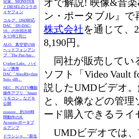
オで解説! 映像&音
完実、MONSTER
とDIESELのコラボ
イヤフォン
ン・ポータブル』で再生す
コルグ、DSD対応
DAC「DS-DAC-
株式会社
を通じて、2
10」の次回出荷
を'13年2月に
8,190円。
ALO、真空管USB
ヘッドフォンアン
プ「The Pan Am」
同社が販売している
Cypher Labs、ハイ
レゾ携帯
ソフト「Video Vault
DAC「AlgoRhythm
Solo -dB」
説したUMDビデオ。解説のほ
NEC、PCのTV機能
操作アプリ「Smart
と、映像などの管理ソフ
リモコン」などを
公開
ード購入できるライ
zionote、約300時
間動作のJL
Acousticポータブ
ルアンプ
UMDビデオでは、Vi
ドウシシャ、“新生