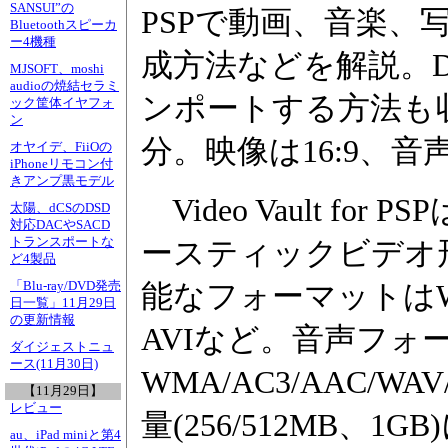
SANSUI”の
PSPで動画、音楽、
Bluetoothスピーカ
ー4機種
成方法などを解説。D
MJSOFT、moshi
audioの焼結セラミ
ンポートする方法も
ック筐体イヤフォ
ン
分。映像は16:9、音声
オヤイデ、FiiOの
iPhoneリモコン付
きアンプ黒モデル
Video Vault fo
太陽、dCSのDSD
対応DACやSACD
トランスポートな
ースティックビデオ
ど4製品
「Blu-ray/DVD発売
能なフォーマットはWMV
日一覧」11月29日
の更新情報
AVIなど。音声フォ
ダイジェストニュ
ース(11月30日)
WMA/AC3/AAC/
【11月29日】
レビュー
量(256/512MB、
au、iPad miniと第4