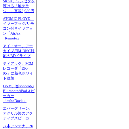
SKnet、ワンセグを
聴ける「地デラ
ジ」。直販8,980円
ATOMIC FLOYD、
イヤーフック/リモ
コン付きイヤフォ
ン「AirJax
+Remote」
アイ・オー、アー
カイブ用M-DISC対
応のBDドライブ
ティアック、PCM
レコーダ「DR-
05」に新色ホワイ
ト追加
D&M、独sonoroの
Bluetooth/iPodスピ
ーカー
「cuboDock」
エバーグリーン、
アクリル製のアク
ティブスピーカー
八木アンテナ、26