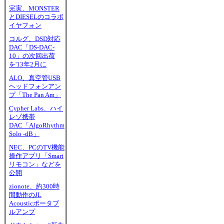
完実、MONSTER
とDIESELのコラボ
イヤフォン
コルグ、DSD対応
DAC「DS-DAC-
10」の次回出荷
を'13年2月に
ALO、真空管USB
ヘッドフォンアン
プ「The Pan Am」
Cypher Labs、ハイ
レゾ携帯
DAC「AlgoRhythm
Solo -dB」
NEC、PCのTV機能
操作アプリ「Smart
リモコン」などを
公開
zionote、約300時
間動作のJL
Acousticポータブ
ルアンプ