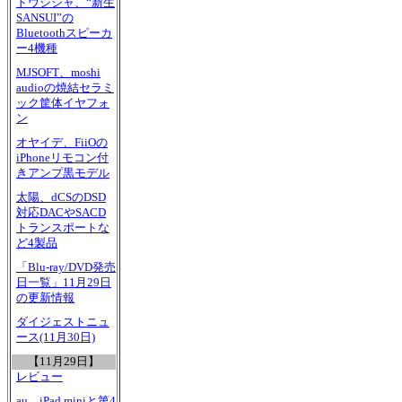
ドウシシャ、“新生
SANSUI”の
Bluetoothスピーカ
ー4機種
MJSOFT、moshi
audioの焼結セラミ
ック筐体イヤフォ
ン
オヤイデ、FiiOの
iPhoneリモコン付
きアンプ黒モデル
太陽、dCSのDSD
対応DACやSACD
トランスポートな
ど4製品
「Blu-ray/DVD発売
日一覧」11月29日
の更新情報
ダイジェストニュ
ース(11月30日)
【11月29日】
レビュー
au、iPad miniと第4