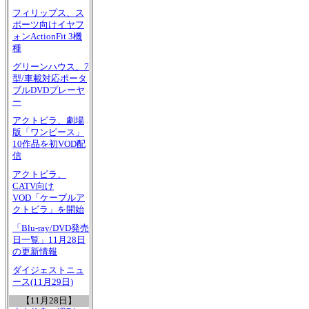
フィリップス、ス
ポーツ向けイヤフ
ォンActionFit 3機
種
グリーンハウス、7
型/車載対応ポータ
ブルDVDプレーヤ
ー
アクトビラ、劇場
版「ワンピース」
10作品を初VOD配
信
アクトビラ、
CATV向け
VOD「ケーブルア
クトビラ」を開始
「Blu-ray/DVD発売
日一覧」11月28日
の更新情報
ダイジェストニュ
ース(11月29日)
【11月28日】