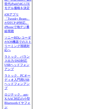
世代iPadの4G LTE
モデル価格を決定
iOSアプリ
「Twonky Beam」
がDTCP-IP対応。
iPhoneで地デジ番
組視聴
ソニーBDレコーダ
がiOS機器でのスト
リーミング視聴対
応へ
ラトック、バラン
ス出力/DSD対応
USBヘッドフォン
アンプ
ラトック、PCオー
ディオ入門用USB
ヘッドフォンアン
プ
ロジテック、apt-
X/AAC対応の小型
Bluetoothイヤフォ
ン