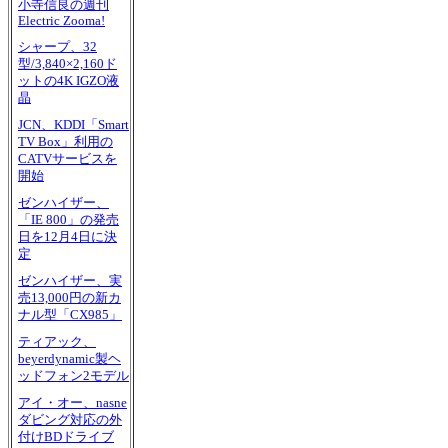
小寺信良の週刊
Electric Zooma!
シャープ、32
型/3,840×2,160ド
ットの4K IGZO液
晶
JCN、KDDI「Smart
TV Box」利用の
CATVサービスを
開始
ゼンハイザー、
「IE 800」の発売
日を12月4日に決
定
ゼンハイザー、実
売13,000円の新カ
ナル型「CX985」
ティアック、
beyerdynamic製ヘ
ッドフォン2モデル
アイ・オー、nasne
ダビング対応の外
付けBDドライブ