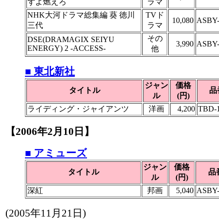
ずよ燃えろ
ラマ
NHK大河ドラマ総集編 葵 徳川
TVド
10,080
ASBY-
三代
ラマ
その
DSE(DRAMAGIX SEIYU
3,990
ASBY-
ENERGY) 2 -ACCESS-
他
■ 東北新社
ジャン
価格
タイトル
品
ル
(円)
ライディング・ジャイアンツ
洋画
4,200
TBD-1
【2006年2月10日】
■ アミューズ
ジャン
価格
タイトル
品
ル
(円)
深紅
邦画
5,040
ASBY-
(
2005年11月21日
)