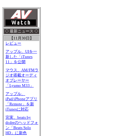
◇ 最新ニュース ◇
【11月30日】
レビュー
アップル、UIを一
新した「iTunes
11」を公開
マウス、AM/FMラ
ジオ搭載オーディ
オプレーヤー
「Lyumo M33」
アップル、
iPad/iPhoneアプリ
「Remote」を新
iTunesに対応
完実、beats by
dr.dreのヘッドフォ
ン「Beats Solo
HD」に新色