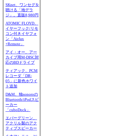
SKnet、ワンセグを
聴ける「地デラ
ジ」。直販8,980円
ATOMIC FLOYD、
イヤーフック/リモ
コン付きイヤフォ
ン「AirJax
+Remote」
アイ・オー、アー
カイブ用M-DISC対
応のBDドライブ
ティアック、PCM
レコーダ「DR-
05」に新色ホワイ
ト追加
D&M、独sonoroの
Bluetooth/iPodスピ
ーカー
「cuboDock」
エバーグリーン、
アクリル製のアク
ティブスピーカー