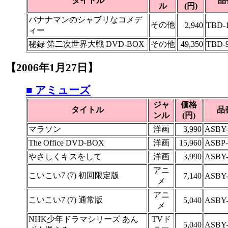
タイトル
品
ル
(円)
バナナマンのシャブリなコメデ
その他
2,940
TBD-1
ィー
秘録 第二次世界大戦 DVD-BOX
その他
49,350
TBD-
【2006年1月27日】
■ アミューズ
ジャ
価格
タイトル
品
ンル
(円)
マラソン
洋画
3,990
ASBY-
The Office DVD-BOX
洋画
15,960
ASBP-
やさしくキスをして
洋画
3,990
ASBY-
アニ
こいこい7 (7) 初回限定版
7,140
ASBY-
メ
アニ
こいこい7 (7) 通常版
5,040
ASBY-
メ
NHK少年ドラマシリーズ あん
TVド
5,040
ASBY-