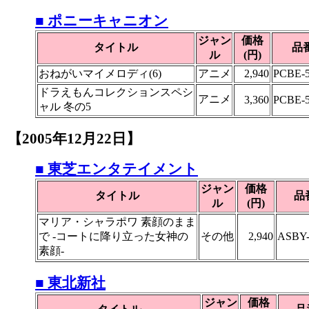
■ ポニーキャニオン
ジャン
価格
タイトル
品
ル
(円)
おねがいマイメロディ(6)
アニメ
2,940
PCBE-5
ドラえもんコレクションスペシ
アニメ
3,360
PCBE-5
ャル 冬の5
【2005年12月22日】
■ 東芝エンタテイメント
ジャン
価格
タイトル
品
ル
(円)
マリア・シャラポワ 素顔のまま
で -コートに降り立った女神の
その他
2,940
ASBY-
素顔-
■ 東北新社
ジャン
価格