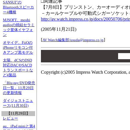
□関連記事
SANSUI”の
【7月8日】プリンストン、カーオーディオ向
Bluetoothスピーカ
ー4機種
－カールケーブルや可動式シガーソケット
http://av.watch.impress.co.jp/docs/20050706/pri
MJSOFT、moshi
audioの焼結セラミ
(
2005年11月21日
)
ック筐体イヤフォ
ン
[
]
AV Watch編集部/
usuda@impress.co.jp
オヤイデ、FiiOの
iPhoneリモコン付
00
きアンプ黒モデル
00
太陽、dCSのDSD
00
対応DACやSACD
トランスポートな
Copyright (c)2005 Impress Watch Corporation, a
ど4製品
「Blu-ray/DVD発売
日一覧」11月29日
の更新情報
ダイジェストニュ
ース(11月30日)
【11月29日】
レビュー
au、iPad miniと第4