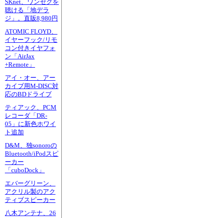
SKnet、ワンセグを
聴ける「地デラ
ジ」。直販8,980円
ATOMIC FLOYD、
イヤーフック/リモ
コン付きイヤフォ
ン「AirJax
+Remote」
アイ・オー、アー
カイブ用M-DISC対
応のBDドライブ
ティアック、PCM
レコーダ「DR-
05」に新色ホワイ
ト追加
D&M、独sonoroの
Bluetooth/iPodスピ
ーカー
「cuboDock」
エバーグリーン、
アクリル製のアク
ティブスピーカー
八木アンテナ、26