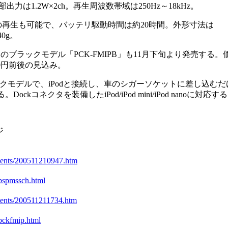
は1.2W×2ch。再生周波数帯域は250Hz～18kHz。
の再生も可能で、バッテリ駆動時間は約20時間。外形寸法は
40g。
のブラックモデル「PCK-FMIPB」も11月下旬より発売する。
0円前後の見込み。
ックモデルで、iPodと接続し、車のシガーソケットに差し込むだ
kコネクタを装備したiPod/iPod mini/iPod nanoに対応す
ジ
ntents/200511210947.htm
/pspmssch.html
ntents/200511211734.htm
/pckfmip.html