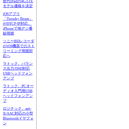
世代iPadの4G LTE
モデル価格を決定
iOSアプリ
「Twonky Beam」
がDTCP-IP対応。
iPhoneで地デジ番
組視聴
ソニーBDレコーダ
がiOS機器でのスト
リーミング視聴対
応へ
ラトック、バラン
ス出力/DSD対応
USBヘッドフォン
アンプ
ラトック、PCオー
ディオ入門用USB
ヘッドフォンアン
プ
ロジテック、apt-
X/AAC対応の小型
Bluetoothイヤフォ
ン