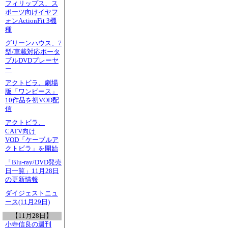
フィリップス、ス
ポーツ向けイヤフ
ォンActionFit 3機
種
グリーンハウス、7
型/車載対応ポータ
ブルDVDプレーヤ
ー
アクトビラ、劇場
版「ワンピース」
10作品を初VOD配
信
アクトビラ、
CATV向け
VOD「ケーブルア
クトビラ」を開始
「Blu-ray/DVD発売
日一覧」11月28日
の更新情報
ダイジェストニュ
ース(11月29日)
【11月28日】
小寺信良の週刊