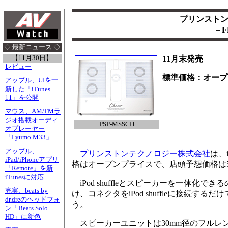
プリンストン、
－
◇ 最新ニュース ◇
【11月30日】
11月末発売
レビュー
標準価格：オープ
アップル、UIを一
新した「iTunes
11」を公開
マウス、AM/FMラ
ジオ搭載オーディ
PSP-MSSCH
オプレーヤー
「Lyumo M33」
アップル、
プリンストンテクノロジー株式会社
は、
iPad/iPhoneアプリ
格はオープンプライスで、店頭予想価格は5
「Remote」を新
iTunesに対応
iPod shuffleとスピーカーを一体化でき
完実、beats by
け、コネクタをiPod shuffleに接続するだけ
dr.dreのヘッドフォ
う。
ン「Beats Solo
HD」に新色
スピーカーユニットは30mm径のフルレ