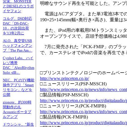
完実、MONSTER
明瞭なサウンド再生を可能とした。アンプ部出力
とDIESELのコラボ
イヤフォン
電源はACアダプタ。また単3電池3本で
コルグ、DSD対応
190×25×145mm(幅×奥行き×高さ)、重量は3
DAC「DS-DAC-
10」の次回出荷
また、iPod用の車載用FMトランスミッタ
を'13年2月に
オープンプライスで、店頭予想価格は4,98
ALO、真空管USB
ヘッドフォンアン
7月に発売された「PCK-FMIP」のブラ
プ「The Pan Am」
で、カーステレオでiPodの音楽を再生できる。Doc
Cypher Labs、ハイ
レゾ携帯
DAC「AlgoRhythm
□プリンストンテクノロジーのホームペー
Solo -dB」
http://www.princeton.co.jp/
NEC、PCのTV機能
□ニュースリリース(PSP-MSSCH)
操作アプリ「Smart
http://www.princeton.co.jp/news/info/news_co
リモコン」などを
□製品情報(PSP-MSSCH)
公開
http://www.princeton.co.jp/product/digitalaudio
zionote、約300時
□ニュースリリース(PCK-FMIPB)
間動作のJL
http://www.princeton.co.jp/news/info/news_co
Acousticポータブ
□製品情報(PCK-FMIPB)
ルアンプ
http://www.princeton.co.jp/product/digitalaudio
ドウシシャ、“新生