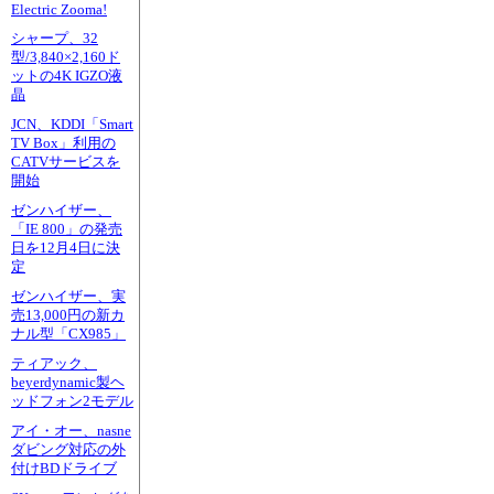
Electric Zooma!
シャープ、32
型/3,840×2,160ド
ットの4K IGZO液
晶
JCN、KDDI「Smart
TV Box」利用の
CATVサービスを
開始
ゼンハイザー、
「IE 800」の発売
日を12月4日に決
定
ゼンハイザー、実
売13,000円の新カ
ナル型「CX985」
ティアック、
beyerdynamic製ヘ
ッドフォン2モデル
アイ・オー、nasne
ダビング対応の外
付けBDドライブ