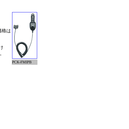
価格は
け
る。
PCK-FMIPB